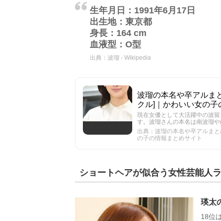
生年月日：1991年6月17日
出生地：東京都
身長：164 cm
血液型：O型
出典：
波瑠 - Wikipedia
波瑠の本名や卒アルまとめ
クル]｜かわいい女の子
現在女優として大活躍中の波留
す。波瑠さんの本名は南波瑠や
出典：波瑠の本名や卒アルまとめ
の子の情報まとめサイト
ショートヘアが似合う女性芸能人ラ
瑛太
18位