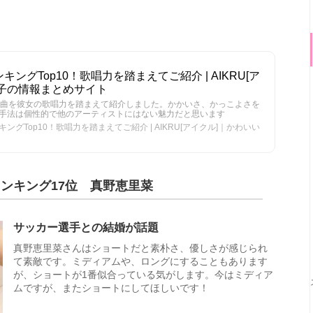
ングTop10！歌唱力を踏まえてご紹介 | AIKRU[ア
子の情報まとめサイト
0曲を彼女の歌唱力を踏まえて紹介しました。かかいさ、かっこよさを
手法は個性的で他のアーティストにはない魅力だと思います
グTop10！歌唱力を踏まえてご紹介 | AIKRU[アイクル]｜かわいい
ンキング17位 真野恵里菜
サッカー選手との結婚が話題
真野恵里菜さんはショートだと素朴さ、優しさが感じられ
て素敵です。ミディアムや、ロングにすることもあります
が、ショートが1番似合っている気がします。今はミディア
ムですが、またショートにしてほしいです！