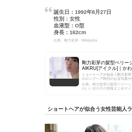
誕生日：1992年8月27日
性別：女性
血液型：O型
身長：162cm
出典：
剛力彩芽 - Wikipedia
剛力彩芽の髪型ベリーシ
AIKRU[アイクル]｜
ショートヘアが似合う剛力彩芽
のロングヘア時代のお宝写真や
出典：剛力彩芽の髪型ベリーショ
わいい女の子の情報まとめサイ
ショートヘアが似合う女性芸能人ラ