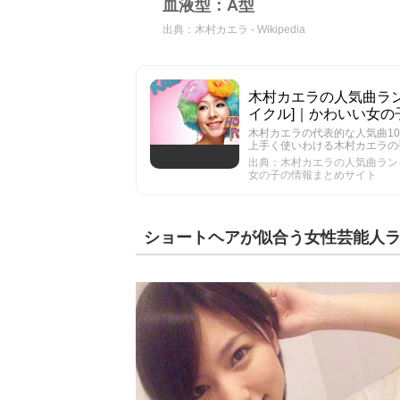
血液型：A型
出典：
木村カエラ - Wikipedia
木村カエラの人気曲ランキ
イクル]｜かわいい女の
木村カエラの代表的な人気曲1
上手く使いわける木村カエラの
出典：木村カエラの人気曲ランキン
女の子の情報まとめサイト
ショートヘアが似合う女性芸能人ラ