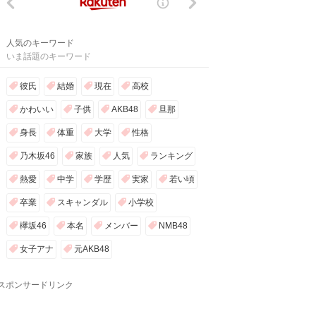
人気のキーワード
いま話題のキーワード
彼氏
結婚
現在
高校
かわいい
子供
AKB48
旦那
身長
体重
大学
性格
乃木坂46
家族
人気
ランキング
熱愛
中学
学歴
実家
若い頃
卒業
スキャンダル
小学校
欅坂46
本名
メンバー
NMB48
女子アナ
元AKB48
スポンサードリンク