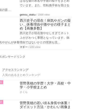
はるな愛の本名や手術の様子をまとめ
ています。また、性転換手術を受ける
前の昔…
geinou_otaku
/ 1568 view
西川史子の現在！病気やガンの疑
い…休養理由や激やせの様子まと
め【画像多数】
西川史子が現在激やせしすぎてネット
上がざわつく事態となっています。病
気やがんが休養理由ではないかとの憶測も流…
マギー
/ 220 view
スポンサードリンク
アクセスランキング
人気のあるまとめランキング
1
菅野美穂の学歴！大学・高校・中
学・小学校まとめ
さくら
2
菅野美穂の若い頃＆身長や体重！
ダイエット方法・かわいい画像ま