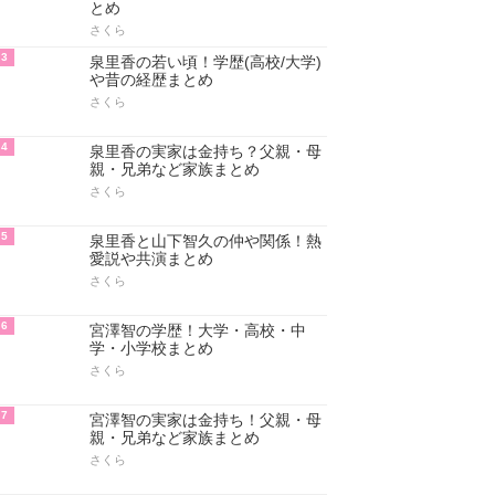
とめ
さくら
3
泉里香の若い頃！学歴(高校/大学)
や昔の経歴まとめ
さくら
4
泉里香の実家は金持ち？父親・母
親・兄弟など家族まとめ
さくら
5
泉里香と山下智久の仲や関係！熱
愛説や共演まとめ
さくら
6
宮澤智の学歴！大学・高校・中
学・小学校まとめ
さくら
7
宮澤智の実家は金持ち！父親・母
親・兄弟など家族まとめ
さくら