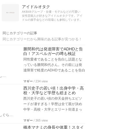
アイドルオタク
AKB48グループ・女優・モデルなどの可愛い
女性芸能人が好きなアイドルオタクです。アイ
ドルの握手会などの現場にも参戦しています。
同じカテゴリーの記事
同じカテゴリーだから興味のある記事が見つかる！
勝間和代は発達障害でADHDと告
白！アスペルガーの噂も検証
同性愛者であることを告白し話題とな
っている勝間和代さん。その前には発
達障害で軽度のADHDであることを告白
し…
マギー
/ 234 view
西川史子の若い頃！出身中学・高
校・大学など学歴も総まとめ
西川史子の若い頃の仰天金持ちエピソ
ードが凄すぎる！学歴は全て親が決め
中学・高校・大学とエリート街道まっ
しぐら…
マギー
/ 365 view
橋本マナミの身長や体重！スタイ