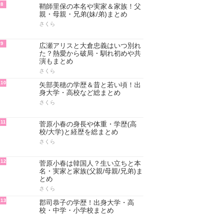
8
鞘師里保の本名や実家＆家族！父
親・母親・兄弟(妹/弟)まとめ
さくら
9
広瀬アリスと大倉忠義はいつ別れ
た？熱愛から破局・馴れ初めや共
演もまとめ
さくら
10
矢部美穂の学歴＆昔と若い頃！出
身大学・高校など総まとめ
さくら
11
菅原小春の身長や体重・学歴(高
校/大学)と経歴を総まとめ
さくら
12
菅原小春は韓国人？生い立ちと本
名・実家と家族(父親/母親/兄弟)ま
とめ
さくら
13
郡司恭子の学歴！出身大学・高
校・中学・小学校まとめ