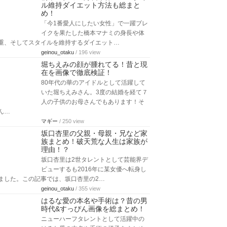
ル維持ダイエット方法も総まと
め！
「今1番愛人にしたい女性」で一躍ブレ
イクを果たした橋本マナミの身長や体
重、そしてスタイルを維持するダイエット…
geinou_otaku
/ 196 view
堀ちえみの顔が腫れてる！昔と現
在を画像で徹底検証！
80年代の華のアイドルとして活躍して
いた堀ちえみさん。3度の結婚を経て７
人の子供のお母さんでもあります！そ
ん…
マギー
/ 250 view
坂口杏里の父親・母親・兄など家
族まとめ！破天荒な人生は家族が
理由！？
坂口杏里は2世タレントとして芸能界デ
ビューするも2016年に某女優へ転身し
ました。この記事では、坂口杏里の2…
geinou_otaku
/ 355 view
はるな愛の本名や手術は？昔の男
時代&すっぴん画像を総まとめ！
ニューハーフタレントとして活躍中の