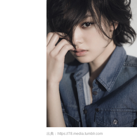
出典：
https://78.media.tumblr.com