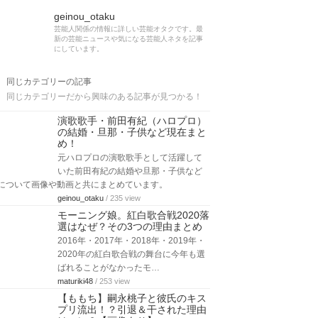
geinou_otaku
芸能人関係の情報に詳しい芸能オタクです。最
新の芸能ニュースや気になる芸能人ネタを記事
にしています。
同じカテゴリーの記事
同じカテゴリーだから興味のある記事が見つかる！
演歌歌手・前田有紀（ハロプロ）
の結婚・旦那・子供など現在まと
め！
元ハロプロの演歌歌手として活躍して
いた前田有紀の結婚や旦那・子供など
について画像や動画と共にまとめています。
geinou_otaku
/ 235 view
モーニング娘。紅白歌合戦2020落
選はなぜ？その3つの理由まとめ
2016年・2017年・2018年・2019年・
2020年の紅白歌合戦の舞台に今年も選
ばれることがなかったモ…
maturiki48
/ 253 view
【ももち】嗣永桃子と彼氏のキス
プリ流出！？引退＆干された理由