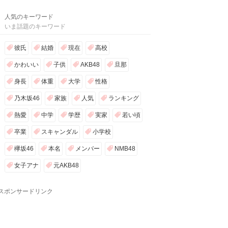
人気のキーワード
いま話題のキーワード
彼氏
結婚
現在
高校
かわいい
子供
AKB48
旦那
身長
体重
大学
性格
乃木坂46
家族
人気
ランキング
熱愛
中学
学歴
実家
若い頃
卒業
スキャンダル
小学校
欅坂46
本名
メンバー
NMB48
女子アナ
元AKB48
スポンサードリンク