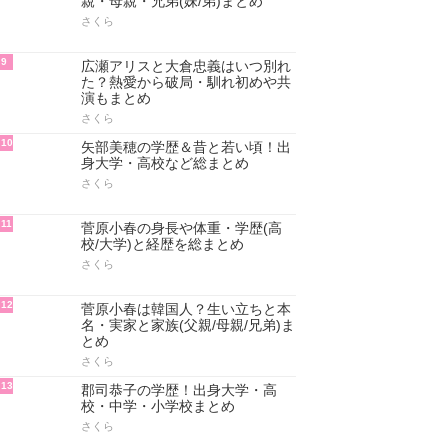
親・母親・兄弟(妹/弟)まとめ
さくら
9
広瀬アリスと大倉忠義はいつ別れ
た？熱愛から破局・馴れ初めや共
演もまとめ
さくら
10
矢部美穂の学歴＆昔と若い頃！出
身大学・高校など総まとめ
さくら
11
菅原小春の身長や体重・学歴(高
校/大学)と経歴を総まとめ
さくら
12
菅原小春は韓国人？生い立ちと本
名・実家と家族(父親/母親/兄弟)ま
とめ
さくら
13
郡司恭子の学歴！出身大学・高
校・中学・小学校まとめ
さくら