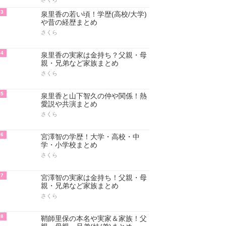
3
泉里香の若い頃！学歴(高校/大学)
や昔の経歴まとめ
さくら
4
泉里香の実家は金持ち？父親・母
親・兄弟など家族まとめ
さくら
5
泉里香と山下智久の仲や関係！熱
愛説や共演まとめ
さくら
6
宮澤智の学歴！大学・高校・中
学・小学校まとめ
さくら
7
宮澤智の実家は金持ち！父親・母
親・兄弟など家族まとめ
さくら
8
鞘師里保の本名や実家＆家族！父