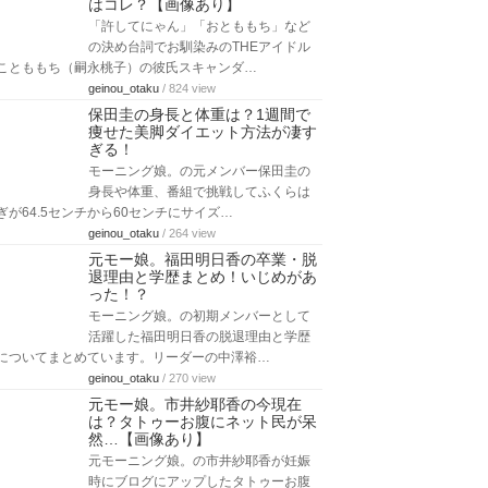
はコレ？【画像あり】
「許してにゃん」「おとももち」など
の決め台詞でお馴染みのTHEアイドル
ことももち（嗣永桃子）の彼氏スキャンダ…
geinou_otaku
/ 824 view
保田圭の身長と体重は？1週間で
痩せた美脚ダイエット方法が凄す
ぎる！
モーニング娘。の元メンバー保田圭の
身長や体重、番組で挑戦してふくらは
ぎが64.5センチから60センチにサイズ…
geinou_otaku
/ 264 view
元モー娘。福田明日香の卒業・脱
退理由と学歴まとめ！いじめがあ
った！？
モーニング娘。の初期メンバーとして
活躍した福田明日香の脱退理由と学歴
についてまとめています。リーダーの中澤裕…
geinou_otaku
/ 270 view
元モー娘。市井紗耶香の今現在
は？タトゥーお腹にネット民が呆
然…【画像あり】
元モーニング娘。の市井紗耶香が妊娠
時にブログにアップしたタトゥーお腹