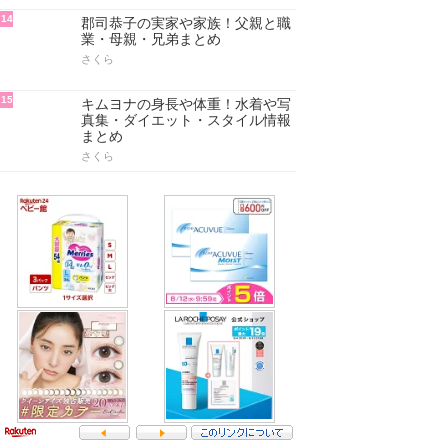
14
郡司恭子の実家や家族！父親と職
業・母親・兄弟まとめ
さくら
15
キムヨナの身長や体重！水着や写
真集・ダイエット・スタイル情報
まとめ
さくら