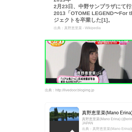
2月23日、中野サンプラザにて
2013「OTOME LEGEND〜For 
ジェクトを卒業した[1]。
出典：
真野恵里菜 - Wikipedia
出典：
http://livedoor.blogimg.jp
真野恵里菜(Mano Erina)(@
真野恵里菜(Mano Erina) (
JAPAN
出典：真野恵里菜(Mano Erina)(@e