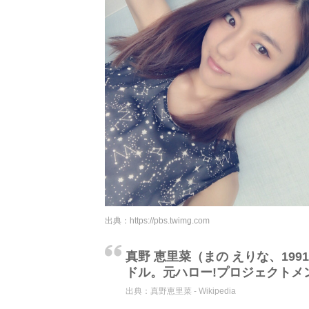
出典：
https://pbs.twimg.com
真野 恵里菜（まの えりな、199
ドル。元ハロー!プロジェクトメン
出典：
真野恵里菜 - Wikipedia