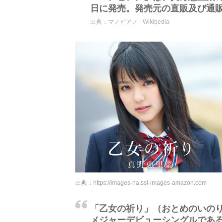
日に発売。発売元の直販及び通販以
出典：
マノピアノ - Wikipedia
出典：
https://images-na.ssl-images-amazon.com
「乙女の祈り」（おとめのいの
メジャーデビューシングルである。