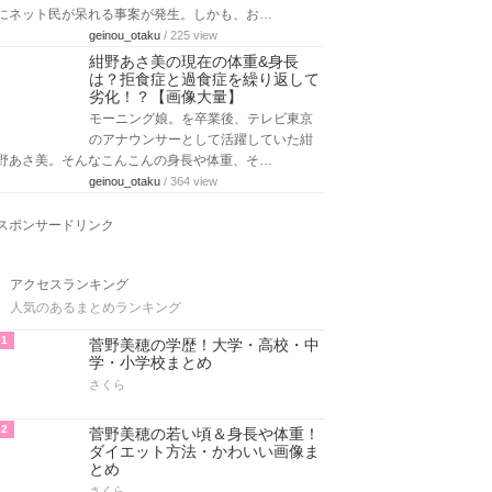
にネット民が呆れる事案が発生。しかも、お…
geinou_otaku
/ 225 view
紺野あさ美の現在の体重&身長
は？拒食症と過食症を繰り返して
劣化！？【画像大量】
モーニング娘。を卒業後、テレビ東京
のアナウンサーとして活躍していた紺
野あさ美。そんなこんこんの身長や体重、そ…
geinou_otaku
/ 364 view
スポンサードリンク
アクセスランキング
人気のあるまとめランキング
1
菅野美穂の学歴！大学・高校・中
学・小学校まとめ
さくら
2
菅野美穂の若い頃＆身長や体重！
ダイエット方法・かわいい画像ま
とめ
さくら