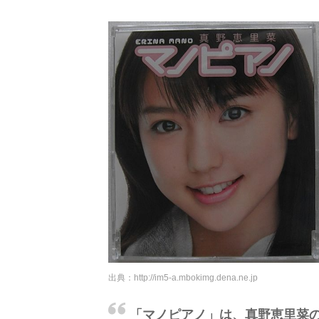
出典：
http://im5-a.mbokimg.dena.ne.jp
「マノピアノ」は、真野恵里菜のイ