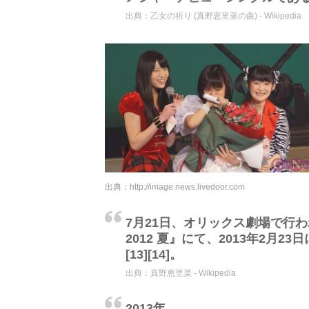
出典：
乙女の祈り (真野恵里菜の曲) - Wikipedia
出典：
http://image.news.livedoor.com
7月21日、オリックス劇場で行われた『
2012 夏』にて、2013年2月
[13][14]。
出典：
真野恵里菜 - Wikipedia
2013年