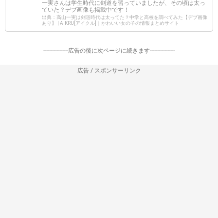
一実さんは学生時代に剣道を習っていましたが、その頃は太っ
ていた？デブ画像も掲載中です！
出典：高山一実は剣道時代は太ってた？中学と高校を調べてみた【デブ画像
あり】 | AIKRU[アイクル]｜かわいい女の子の情報まとめサイト
-----------------広告の後に次ページに続きます-----------------
広告 / スポンサーリンク