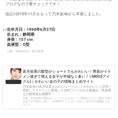
ブログなので要チェックです！
追記※2018年11月をもって乃木坂46から卒業しました。
生年月日：1994年6月27日
生まれ：静岡県
身長：157 cm
血液型：O型
出典：
Wikipedia - 若月佑美
若月佑美の髪型がショートでもかわいい！男装がイケ
メン過ぎて萌える女子が半端なく多い！ | AIKRU[アイ
クル]｜かわいい女の子の情報まとめサイト
乃木坂46の若月佑美さんのショートカットがかわいいと評判！
男装してイケメンに変身して女性ファンの心も鷲掴み！男装萌
えの新境地を展開中！
出典：若月佑美の髪型がショートでもかわいい！男装がイケメン過ぎて萌え
る女子が半端なく多い！ | AIKRU[アイクル]｜かわいい女の子の情報まとめ
サイト