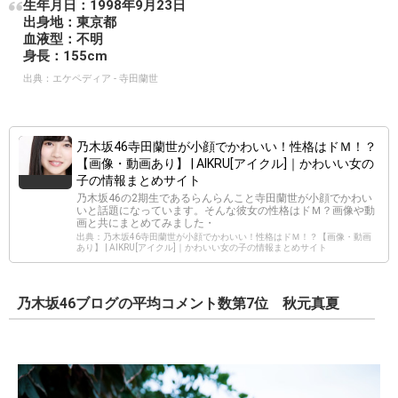
生年月日：1998年9月23日
出身地：東京都
血液型：不明
身長：155cm
出典：
エケペディア - 寺田蘭世
乃木坂46寺田蘭世が小顔でかわいい！性格はドＭ！？
【画像・動画あり】 | AIKRU[アイクル]｜かわいい女の
子の情報まとめサイト
乃木坂46の2期生であるらんらんこと寺田蘭世が小顔でかわい
いと話題になっています。そんな彼女の性格はドＭ？画像や動
画と共にまとめてみました・
出典：乃木坂46寺田蘭世が小顔でかわいい！性格はドＭ！？【画像・動画
あり】 | AIKRU[アイクル]｜かわいい女の子の情報まとめサイト
乃木坂46ブログの平均コメント数第7位 秋元真夏