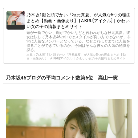
乃木坂1顔と頭でかい「秋元真夏」が人気な5つの理由
まとめ【動画・画像あり】 | AIKRU[アイクル]｜かわい
い女の子の情報まとめサイト
頭が一番でかい、顔がでかいなどと言われがちな秋元真夏。彼
女は決して乃木坂46の中ではスタイルが良い方ではないが、非
常に人気なメンバーとなっている。なぜこれほどまでに人気を
得ることができているのか、今回はそんな彼女の人気の秘訣を
探る。
出典：乃木坂1顔と頭でかい「秋元真夏」が人気な5つの理由まとめ【動
画・画像あり】 | AIKRU[アイクル]｜かわいい女の子の情報まとめサイト
乃木坂46ブログの平均コメント数第6位 高山一実