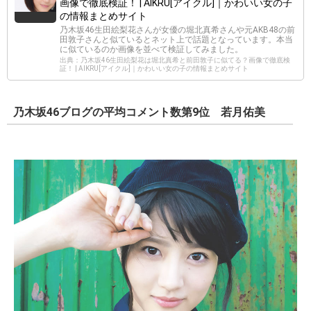
画像で徹底検証！ | AIKRU[アイクル]｜かわいい女の子
の情報まとめサイト
乃木坂46生田絵梨花さんが女優の堀北真希さんや元AKB48の前
田敦子さんと似ているとネット上で話題となっています。本当
に似ているのか画像を並べて検証してみました。
出典：乃木坂46生田絵梨花は堀北真希と前田敦子に似てる？画像で徹底検
証！ | AIKRU[アイクル]｜かわいい女の子の情報まとめサイト
乃木坂46ブログの平均コメント数第9位 若月佑美