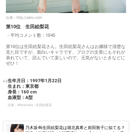
出典：
http://aikru.com
第10位 生田絵梨花
・平均コメント数：1045
第10位は生田絵梨花さん。生田絵梨花さんはお嬢様で清楚な
見た目ですが、面白いキャラです。ブログの文章にもそれが
表れていて、読んでいて楽しいので、元気がないときなどに
ぜひ！
生年月日：1997年1月22日
生まれ：東京都
身長：160 cm
血液型：A型
出典：
Wikipedia - 生田絵梨花
乃木坂46生田絵梨花は堀北真希と前田敦子に似てる？