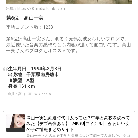
出典：
https://78.media.tumblr.com
第6位 高山一実
平均コメント数：1233
第6位は高山一実さん。明るく元気な彼女らしいブログで、
最近聴いた音楽の感想なども内容が濃くて面白いです。高山
一実さんのブログもオススメです。
生年月日 1994年2月8日
出身地 千葉県南房総市
血液型 A型
身長 161 cm
出典：
高山一実 - Wikipedia
高山一実は剣道時代は太ってた？中学と高校を調べて
みた【デブ画像あり】 | AIKRU[アイクル]｜かわいい女
の子の情報まとめサイト
高山一実さんの出身中学と高校について調べてみました。高山