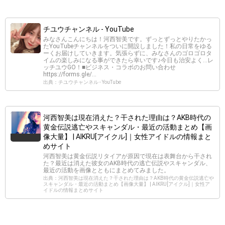
チユウチャンネル - YouTube
みなさんこんにちは！河西智美です。ずっとずっとやりたかっ
たYouTubeチャンネルをついに開設しました！私の日常をゆる
ーくお届けしていきます。気張らずに、みなさんのゴロゴロタ
イムの楽しみになる事ができたら幸いです♪今日も治安よく…レ
ッチユウGO！■ビジネス・コラボのお問い合わせ
https://forms.gle/...
出典：チユウチャンネル - YouTube
河西智美は現在消えた？干された理由は？AKB時代の
黄金伝説逃亡やスキャンダル・最近の活動まとめ【画
像大量】 | AIKRU[アイクル]｜女性アイドルの情報まと
めサイト
河西智美は黄金伝説リタイアが原因で現在は表舞台から干され
た？最近は消えた彼女のAKB時代の逃亡伝説やスキャンダル、
最近の活動を画像とともにまとめてみました。
出典：河西智美は現在消えた？干された理由は？AKB時代の黄金伝説逃亡や
スキャンダル・最近の活動まとめ【画像大量】 | AIKRU[アイクル]｜女性ア
イドルの情報まとめサイト