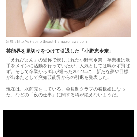
出典：
http://s3-ap-northeast-1.amazonaws.com
芸能界を見切りをつけて引退した「小野恵令奈」
「えれぴょん」の愛称で親しまれた小野恵令奈。卒業後は歌
手をメインに活動を行っていたが、人気としては鳴かず飛ば
ず。そして卒業から4年が経った2014年に、新たな夢や目標
が出来たとして突如芸能界からの引退を発表した。
現在は、水商売をしている、会員制クラブの看板娘になっ
た、などの「夜の仕事」に関する噂が絶えないようだ。