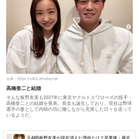
出典：
https://cdn2.ettoday.net
高橋奎二と結婚
そんな板野友美も2021年に東京ヤクルトスワローズの投手・
高橋奎二との結婚を発表。長女も誕生しており、現在は野球
選手の妻として内助の功に徹しながら充実した日々を送って
いるようだ。
元AKB板野友美が現在消えた理由とは？卒業後・最近