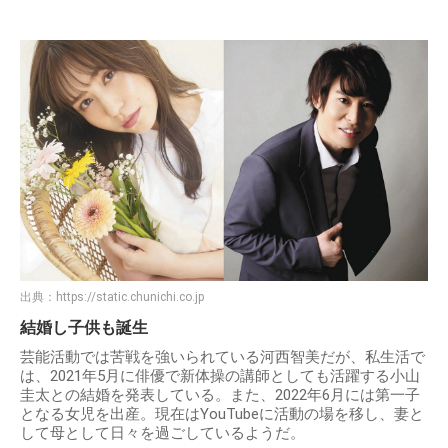
出典：
https://static.chunichi.co.jp
結婚し子供も誕生
芸能活動では苦戦を強いられている河西智美だが、私生活で
は、2021年5月に俳優で新体操の講師としても活躍する小山
圭太との結婚を発表している。また、2022年6月には第一子
となる女児を出産。現在はYouTubeに活動の場を移し、妻と
して母として日々を過ごしているようだ。