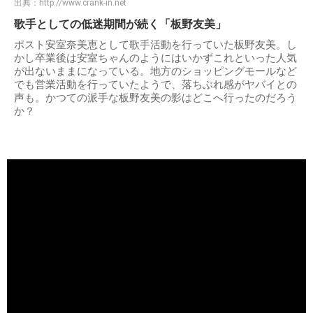
出典：
http://www.crank-in.net
歌手としての低迷期間が続く「板野友美」
ポスト安室奈美恵として歌手活動を行っていた板野友美。し
かし卒業後は安室ちゃんのようにはいかずこれといった人気
が出ないままになっている。地方のショッピングモールなど
でも営業活動を行っていたようで、落ちぶれ感がヤバイとの
声も。かつての派手な板野友美の影はどこへ行ったのだろう
か？