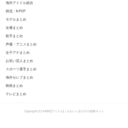
元AKB48の現在！卒業後に消えたメンバー20人とその後【悲惨】
ページの先頭へ
カテゴリ
特集一覧
AKB48グループ
キュレーター一覧
AKB48まとめ
キーワード一覧
SKE48まとめ
AIKRU[アイクル]｜かわいい女の子の
NMB48まとめ
情報サイトについて
HKT48まとめ
利用規約
NGT48まとめ
プライバシー
STU48まとめ
サイトマップ
乃木坂46まとめ
お問い合せ
欅坂46・日向坂46まとめ
PC版