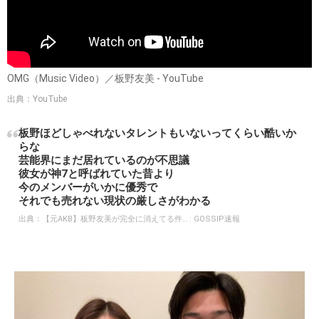
OMG（Music Video）／板野友美 - YouTube
出典：YouTube
板野ほどしゃべれないタレントもいないってくらい酷いか
らな
芸能界にまだ居れているのが不思議
彼女が神7と呼ばれていた昔より
今のメンバーがいかに優秀で
それでも売れない現状の厳しさがわかる
出典：
【元AKB】板野友美が完全に消えてる件… : GOSSIP速報