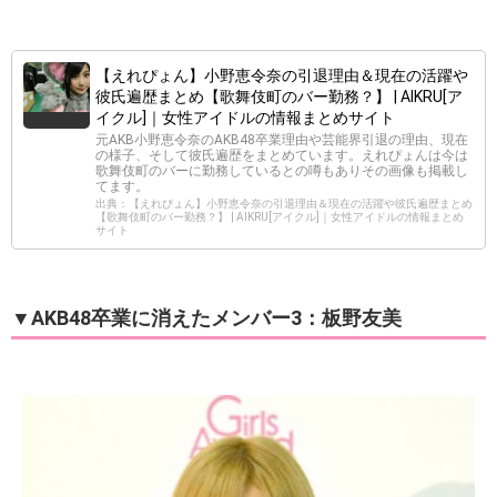
【えれぴょん】小野恵令奈の引退理由＆現在の活躍や
彼氏遍歴まとめ【歌舞伎町のバー勤務？】 | AIKRU[ア
イクル]｜女性アイドルの情報まとめサイト
元AKB小野恵令奈のAKB48卒業理由や芸能界引退の理由、現在
の様子、そして彼氏遍歴をまとめています。えれぴょんは今は
歌舞伎町のバーに勤務しているとの噂もありその画像も掲載し
てます。
出典：【えれぴょん】小野恵令奈の引退理由＆現在の活躍や彼氏遍歴まとめ
【歌舞伎町のバー勤務？】 | AIKRU[アイクル]｜女性アイドルの情報まとめ
サイト
▼AKB48卒業に消えたメンバー3：板野友美