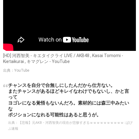
[HD] 河西智美 - キエタイクライ LIVE / AKB48 , Kasai Tomomi -
Kietaikurai , キマグレン - YouTube
出典：YouTube
チャンスを自分で台無しにしたんだから仕方ない。
またチャンスがあるほどキレイなわけでもないし、かと言
って
ヨゴレになる覚悟もないんだろ。素材的には森三中みたい
な
ポジションになれる可能性はあると思うが。
出典：
【悲報】元AKB・河西智美の現在が悲惨すぎるｗｗｗｗｗｗｗｗｗｗ::ぱぴ
ぷ速報