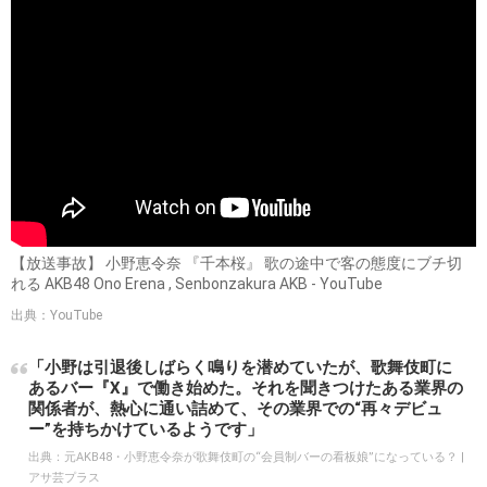
【放送事故】 小野恵令奈 『千本桜』 歌の途中で客の態度にブチ切
れる AKB48 Ono Erena , Senbonzakura AKB - YouTube
出典：YouTube
「小野は引退後しばらく鳴りを潜めていたが、歌舞伎町に
あるバー『X』で働き始めた。それを聞きつけたある業界の
関係者が、熱心に通い詰めて、その業界での“再々デビュ
ー”を持ちかけているようです」
出典：
元AKB48・小野恵令奈が歌舞伎町の“会員制バーの看板娘”になっている？ |
アサ芸プラス