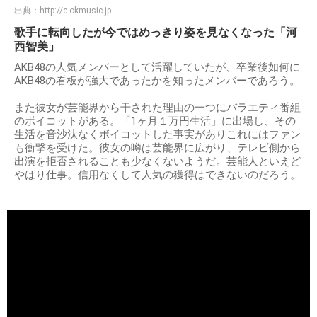
出典：
http://c.okmusic.jp
歌手に転向したが今ではめっきり姿を見なくなった「河
西智美」
AKB48の人気メンバーとして活躍していたが、卒業後如何に
AKB48の看板が強大であったかを知ったメンバーであろう。
また彼女が芸能界から干された理由の一つにバラエティ番組
のボイコットがある。「1ヶ月１万円生活」に出場し、その
生活を音沙汰なくボイコットした事実がありこれにはファン
も衝撃を受けた。彼女の噂は芸能界に広がり、テレビ側から
出演を拒否されることも少なくないようだ。芸能人といえど
やはり仕事。信用なくして人気の獲得はできないのだろう。