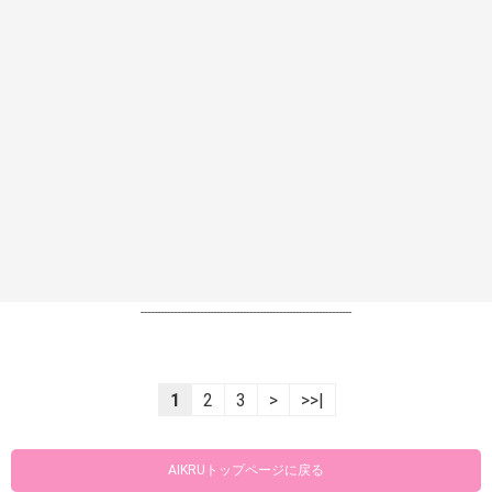
----------------------------------------------------------------
1
2
3
>
>>|
AIKRUトップページに戻る