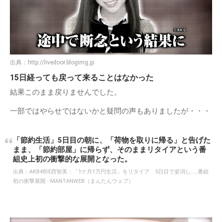
出典：
http://livedoor.blogimg.jp
15日経っても戻って来ることはなかった
結果このまま戻りませんでした。
一部ではやらせではないかと疑問の声もありましたが・・・
「節約生活」5日目の朝に、「荷物を取りに帰る」と告げた
まま、「節約部屋」に帰らず、そのままリタイアという番
組史上初の衝撃的な展開となった。
出典：
AKB48河西智美：「1ケ月1万円生活」をリタイア 5日目で姿消し……番組
初の衝撃展開 - MANTANWEB（まんたんウェブ）