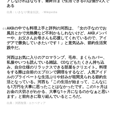
アしなければならず、最終日まで生活できるのは僅か2人で
ある
出典：
いきなり!黄金伝説。 - Wikipedia
AKBの中でも料理上手と評判の河西は、「女の子なのでお
風呂とかで光熱費など不利かもしれないけど、AKBメンバ
ーや、お父さんお母さんも応援してくれているので、アイ
デアで勝負していきたいです！」と意気込み、節約生活実
践中だ。
河西はお気に入りのアロマランプ、毛布、まくらカバー、
私服やいつも読んでいる雑誌、CDなどもたくさん持ち込
み、自分仕様のリラックスできる部屋をクリエイト。料理
をする際は自前のエプロンで調理をするなど、人気アイド
ルのプライベートな生活ぶりや好みが垣間見られる節約生
活となっている。河西も「この生活が始まって、こんなに
も1万円を大事に思ったことはなかったです。この1ヶ月は
お金の大切さがわかる、大事な1ヶ月になるのかなぁと思い
ます」と前向きに取り組んでいるところだ。
出典：
河西智美 - エケペディア