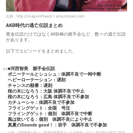
出典：
http://s3-ap-northeast-1.amazonaws.com
AKB時代の逃亡伝説まとめ
黄金伝説だけではなくAKB48の握手会など、数々の逃亡伝説
があります。
以下でエピソードをまとめました。
■河西智美 握手会伝説
ポニーテールとシュシュ：体調不良で一時中断
ヘビーローテーション：遅刻
チャンスの順番：遅刻
桜の木になろう：大阪 体調不良で中止
桜の木になろう：広島 体調不良で不参加
カチューシャ：体調不良で不参加
フライングゲット：全国 号泣
フライングゲット：個別 体調不良で中断
風は吹いてる：個別 体調不良により中止
真夏のSounds good！：岩手 体調不良で不参加
出典：
河西智美が炎上！葛西紀明選手のソチ五輪銀メダルに親戚気分発言で批判