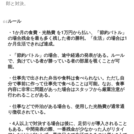
郎と対決。
ルール
・1か月の食費・光熱費 を1万円から払い、「節約バトル」
の場合残金を最も多く残した者の勝利。「生活」の場合は1
か月生活できれば達成。
・「節約バトル」の場合、途中経過の発表がある。ルール
で、負けている者が勝っている者の部屋を覗くことが可
能。
・仕事先で出された弁当や食料は食べられない。ただし自
分で事前に作って仕事先で食べることは可能。なお、食事
内容に非常に問題があった場合はスタッフから厳重注意が
行われることがある。
・仕事などで外泊がある場合も、使用した光熱費が通常通
り徴収されている。
・4人以上で対決する場合は後に、足切りが導入されること
もある。中間発表の際、一番残金が少なかった人がリタイ