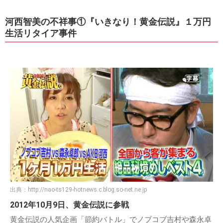
河西智美の不祥事①『いきなり！黄金伝説』１万円
生活リタイア事件
出典：
http://nao-ts129-hotnews.c.blog.so-net.ne.jp
2012年10月9日、黄金伝説に参戦
黄金伝説の人気企画「節約バトル」でノブコブ吉村や森永卓