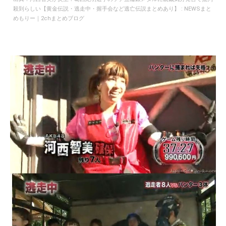
殺到らしい【黄金伝説・逃走中・握手会など逃亡伝説まとめあり】 : NEWSまと
めもりー｜2chまとめブログ