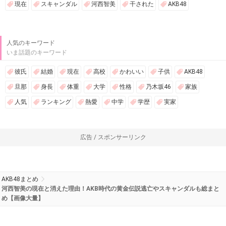
現在
スキャンダル
河西智美
干された
AKB48
人気のキーワード
いま話題のキーワード
彼氏
結婚
現在
高校
かわいい
子供
AKB48
旦那
身長
体重
大学
性格
乃木坂46
家族
人気
ランキング
熱愛
中学
学歴
実家
広告 / スポンサーリンク
AKB48まとめ
河西智美の現在と消えた理由！AKB時代の黄金伝説逃亡やスキャンダルも総まと
め【画像大量】