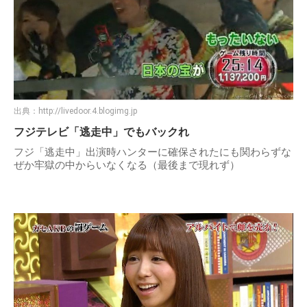
出典：
http://livedoor.4.blogimg.jp
フジテレビ「逃走中」でもバックれ
フジ「逃走中」出演時ハンターに確保されたにも関わらずな
ぜか牢獄の中からいなくなる（最後まで現れず）