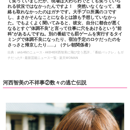
て笑っていましたが、現場は大わらわでとても笑っていら
れる状況ではなかったんですよ！ 突然いなくなって、連
絡も取れなかったのはガチです。大手プロ所属のコです
し、まさかそんなことになるとは誰も予想していなかっ
た。でもよくよく聞いてみると、彼女、自分に都合が悪く
なるとすぐ“体調不良”と言って仕事に穴をあけるという“前
科”があるんですね。別の番組でも罰ゲームを実行するタイ
ミングで体調不良になったり、宿泊予定のロケだったのを
さっさと帰京したり……」（テレ朝関係者）
出典：
akb48のニュース - AKB48河西智美に飛び交う悪評…「番組バックレ」もガ
チだった!! - 最新芸能ニュース一覧 - 楽天WOMAN
河西智美の不祥事②数々の逃亡伝説