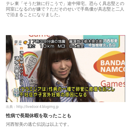
テレ東「そうだ旅に行こうで」途中帰宅。恐らく具志堅との
同室になるのが嫌で？ただそのせいで手島優が具志堅と二人
で泊まることになりました。
出典：
http://livedoor.4.blogimg.jp
性病で長期休暇を取ったことも
河西智美の逃亡伝説は以上です。