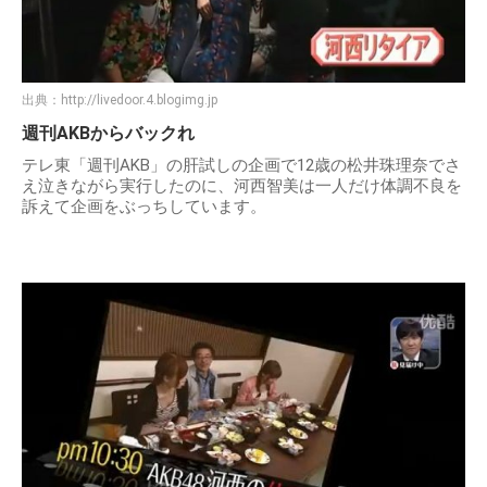
出典：
http://livedoor.4.blogimg.jp
週刊AKBからバックれ
テレ東「週刊AKB」の肝試しの企画で12歳の松井珠理奈でさ
え泣きながら実行したのに、河西智美は一人だけ体調不良を
訴えて企画をぶっちしています。