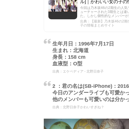
ル]｜かわいい女の子の
今回は乃木坂46の2期生の人
ューチャーされた3期生とは違
た。しかし個性的なメンバーが
出典：【最新】乃木坂46の2期生
子の情報まとめサイト
生年月日：1996年7月17日
生まれ：北海道
身長：158 cm
血液型：O型
出典：
エケペディア - 北野日奈子
2 ：君の名は(SB-iPhone)：2016/04/
今日のアンダーライブも可愛か
他のメンバーも可愛いのは分か
出典：
北野日奈子かわいすぎね？