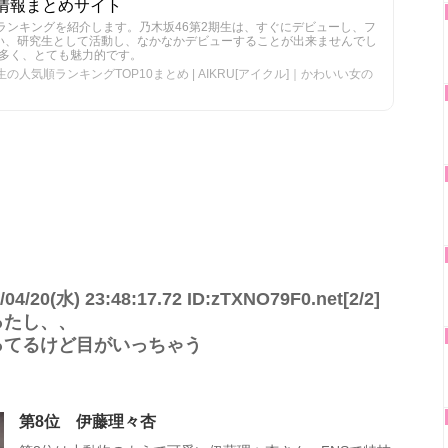
情報まとめサイト
気ランキングを紹介します。乃木坂46第2期生は、すぐにデビューし、フ
い、研究生として活動し、なかなかデビューすることが出来ませんでし
多く、とても魅力的です。
の人気順ランキングTOP10まとめ | AIKRU[アイクル]｜かわいい女の
20(水) 23:48:17.72 ID:zTXNO79F0.net[2/2]
ったし、、
ってるけど目がいっちゃう
第8位 伊藤理々杏