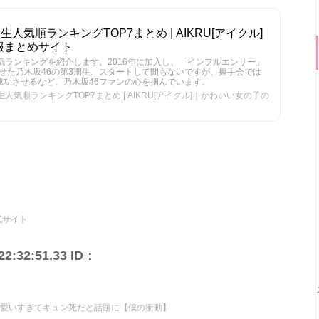
人気順ランキングTOP7まとめ | AIKRU[アイクル]
報まとめサイト
気ランキングを紹介します。2016年に加入し、「インフルエンサー」
せた乃木坂46の第3期生。スタートして間もないですが、握手会では
成功させるなど、乃木坂46ファンの心を掴んでいます。
人気順ランキングTOP7まとめ | AIKRU[アイクル]｜かわいい女の子の
式サイト
2:32:51.33 ID：
可愛いすぎてキュン死だと話題に【僕の衝動】