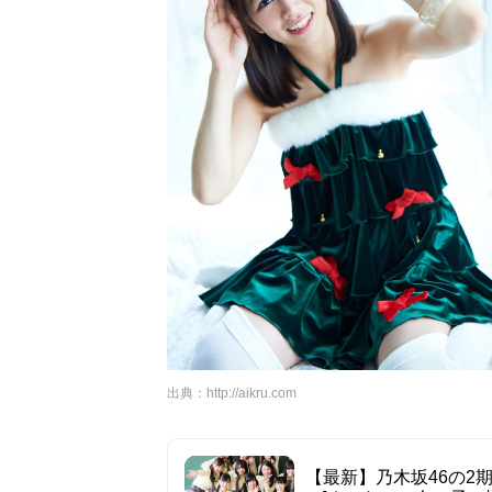
出典：
http://aikru.com
【最新】乃木坂46の2期生