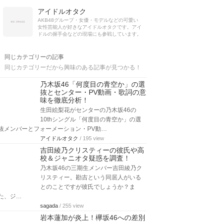
アイドルオタク
AKB48グループ・女優・モデルなどの可愛い
女性芸能人が好きなアイドルオタクです。アイ
ドルの握手会などの現場にも参戦しています。
同じカテゴリーの記事
同じカテゴリーだから興味のある記事が見つかる！
乃木坂46「何度目の青空か」の選
抜とセンター・PV動画・歌詞の意
味を徹底分析！
生田絵梨花がセンターの乃木坂46の
10thシングル「何度目の青空か」の選
抜メンバーとフォーメーション・PV動…
アイドルオタク
/ 195 view
吉田綾乃クリスティーの彼氏や高
校＆ジャニオタ疑惑を調査！
乃木坂46の三期生メンバー吉田綾乃ク
リスティー。勘吉という同居人がいる
とのことですが彼氏でしょうか？ま
た、ジ…
sagada
/ 255 view
岩本蓮加が炎上！欅坂46への差別