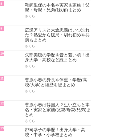
8
鞘師里保の本名や実家＆家族！父
親・母親・兄弟(妹/弟)まとめ
さくら
9
広瀬アリスと大倉忠義はいつ別れ
た？熱愛から破局・馴れ初めや共
演もまとめ
さくら
10
矢部美穂の学歴＆昔と若い頃！出
身大学・高校など総まとめ
さくら
11
菅原小春の身長や体重・学歴(高
校/大学)と経歴を総まとめ
さくら
12
菅原小春は韓国人？生い立ちと本
名・実家と家族(父親/母親/兄弟)ま
とめ
さくら
13
郡司恭子の学歴！出身大学・高
校・中学・小学校まとめ