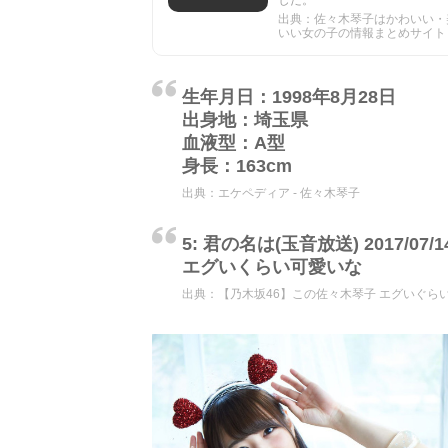
出典：佐々木琴子はかわいい・美人
いい女の子の情報まとめサイト
生年月日：1998年8月28日
出身地：埼玉県
血液型：A型
身長：163cm
出典：
エケペディア - 佐々木琴子
5: 君の名は(玉音放送) 2017/07/14(金
エグいくらい可愛いな
出典：
【乃木坂46】この佐々木琴子 エグいぐら