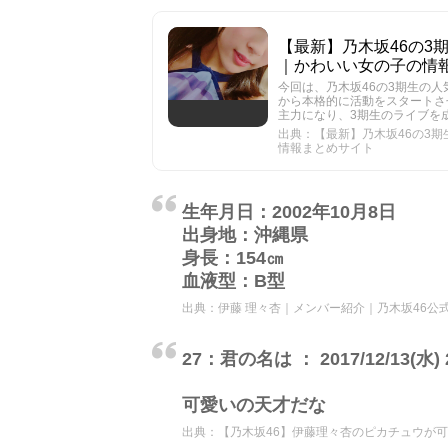
【最新】乃木坂46の3期生
｜かわいい女の子の情
今回は、乃木坂46の3期生の人
から本格的に活動をスタートさ
主力になり、3期生のライブを
出典：【最新】乃木坂46の3期生
情報まとめサイト
生年月日：2002年10月8日
出身地：沖縄県
身長：154㎝
血液型：B型
出典：
伊藤 理々杏｜メンバー紹介｜乃木坂46公
27：君の名は ： 2017/12/13(水) 2
可愛いの天才だな
出典：
【乃木坂46】伊藤理々杏のピカチュウが