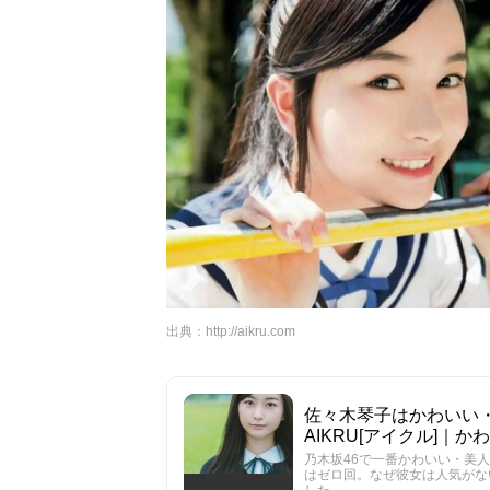
出典：
http://aikru.com
佐々木琴子はかわいい・
AIKRU[アイクル]｜
乃木坂46で一番かわいい・美
はゼロ回。なぜ彼女は人気がな
した。