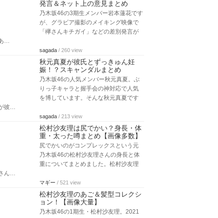
発言＆ネット上の意見まとめ
乃木坂46の3期生メンバー岩本蓮花です
が、グラビア撮影のメイキング映像で
「欅さんキチガイ」などの差別発言が
あ…
sagada
/ 260 view
秋元真夏が彼氏とずっきゅん妊
娠！？スキャンダルまとめ
乃木坂46の人気メンバー秋元真夏。ぶ
りっ子キャラと握手会の神対応で人気
を博しています。そんな秋元真夏です
が彼…
sagada
/ 213 view
松村沙友理は尻でかい？身長・体
重・太った噂まとめ【画像多数】
尻でかいのがコンプレックスという元
乃木坂46の松村沙友理さんの身長と体
重についてまとめました。松村沙友理
さん…
マギー
/ 521 view
松村沙友理のあご＆髪型コレクシ
ョン！【画像大量】
乃木坂46の1期生・松村沙友理。2021