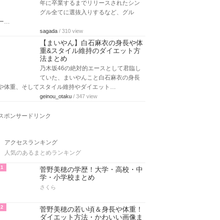
年に卒業するまでリリースされたシン
グル全てに選抜入りするなど、グル
ー…
sagada
/ 310 view
【まいやん】白石麻衣の身長や体
重&スタイル維持のダイエット方
法まとめ
乃木坂46の絶対的エースとして君臨し
ていた、まいやんこと白石麻衣の身長
や体重、そしてスタイル維持やダイエット…
geinou_otaku
/ 347 view
スポンサードリンク
アクセスランキング
人気のあるまとめランキング
1
菅野美穂の学歴！大学・高校・中
学・小学校まとめ
さくら
2
菅野美穂の若い頃＆身長や体重！
ダイエット方法・かわいい画像ま