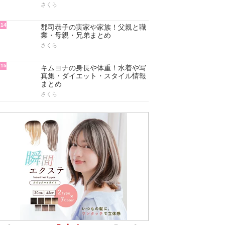
さくら
14
郡司恭子の実家や家族！父親と職
業・母親・兄弟まとめ
さくら
15
キムヨナの身長や体重！水着や写
真集・ダイエット・スタイル情報
まとめ
さくら