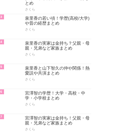
とめ
さくら
3
泉里香の若い頃！学歴(高校/大学)
や昔の経歴まとめ
さくら
4
泉里香の実家は金持ち？父親・母
親・兄弟など家族まとめ
さくら
5
泉里香と山下智久の仲や関係！熱
愛説や共演まとめ
さくら
6
宮澤智の学歴！大学・高校・中
学・小学校まとめ
さくら
7
宮澤智の実家は金持ち！父親・母
親・兄弟など家族まとめ
さくら