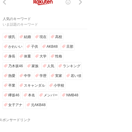
人気のキーワード
いま話題のキーワード
彼氏
結婚
現在
高校
かわいい
子供
AKB48
旦那
身長
体重
大学
性格
乃木坂46
家族
人気
ランキング
熱愛
中学
学歴
実家
若い頃
卒業
スキャンダル
小学校
欅坂46
本名
メンバー
NMB48
女子アナ
元AKB48
スポンサードリンク