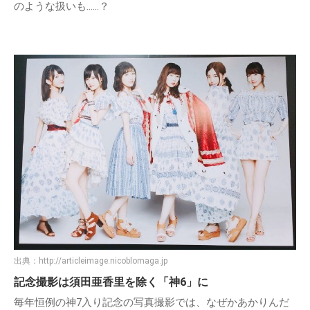
のような扱いも……？
出典：
http://articleimage.nicoblomaga.jp
記念撮影は須田亜香里を除く「神6」に
毎年恒例の神7入り記念の写真撮影では、なぜかあかりんだ