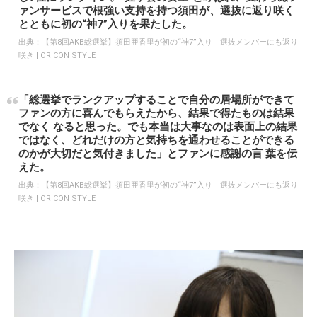
ァンサービスで根強い支持を持つ須田が、選抜に返り咲く
とともに初の“神7”入りを果たした。
出典：
【第8回AKB総選挙】須田亜香里が初の“神7”入り 選抜メンバーにも返り
咲き | ORICON STYLE
「総選挙でランクアップすることで自分の居場所ができて
ファンの方に喜んでもらえたから、結果で得たものは結果
でなく なると思った。でも本当は大事なのは表面上の結果
ではなく、どれだけの方と気持ちを通わせることができる
のかが大切だと気付きました」とファンに感謝の言 葉を伝
えた。
出典：
【第8回AKB総選挙】須田亜香里が初の“神7”入り 選抜メンバーにも返り
咲き | ORICON STYLE