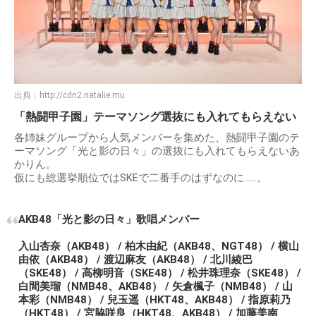
出典：
http://cdn2.natalie.mu
「熱闘甲子園」テーマソング選抜にも入れてもらえない
各姉妹グループから人気メンバーを集めた、熱闘甲子園のテ
ーマソング「光と影の日々」の選抜にも入れてもらえないあ
かりん。
仮にも総選挙順位ではSKEで二番手のはずなのに……。
AKB48「光と影の日々」歌唱メンバー
入山杏奈（AKB48） / 柏木由紀（AKB48、NGT48） / 横山
由依（AKB48） / 渡辺麻友（AKB48） / 北川綾巴
（SKE48） / 高柳明音（SKE48） / 松井珠理奈（SKE48） /
白間美瑠（NMB48、AKB48） / 矢倉楓子（NMB48） / 山
本彩（NMB48） / 兒玉遥（HKT48、AKB48） / 指原莉乃
（HKT48） / 宮脇咲良（HKT48、AKB48） / 加藤美南