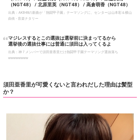
（NGT48） / 北原里英（NGT48） / 高倉萌香（NGT48）
出典：
AKB48の新曲が「熱闘甲子園」テーマソングに、センターは山本彩＆横山
由依 - 音楽ナタリー
マジレスするとこの選抜は選挙前に決まってるから
選挙後の選抜仕事には普通に須田は入ってくるよ
出典：
神７メンバーで須田亜香里だけ熱闘甲子園テーマソング選抜落ち
wwwwwwww
須田亜香里が可愛くないと言われだした理由は髪型
か？