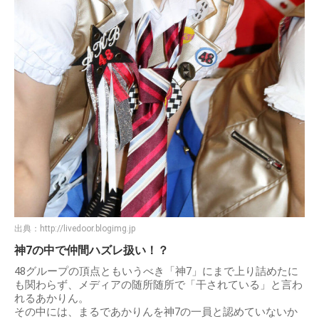
出典：
http://livedoor.blogimg.jp
神7の中で仲間ハズレ扱い！？
48グループの頂点ともいうべき「神7」にまで上り詰めたに
も関わらず、メディアの随所随所で「干されている」と言わ
れるあかりん。
その中には、まるであかりんを神7の一員と認めていないか