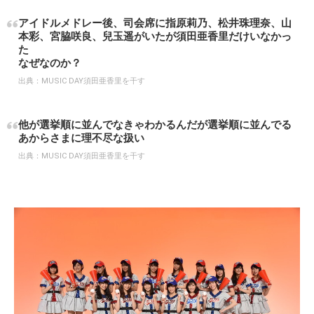
アイドルメドレー後、司会席に指原莉乃、松井珠理奈、山
本彩、宮脇咲良、兒玉遥がいたが須田亜香里だけいなかっ
た
なぜなのか？
出典：
MUSIC DAY須田亜香里を干す
他が選挙順に並んでなきゃわかるんだが選挙順に並んでる
あからさまに理不尽な扱い
出典：
MUSIC DAY須田亜香里を干す