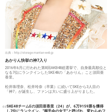
出典：
http://storage.mantan-web.jp
あかりん快挙の神7入り
2016年6月に行われた第8回AKB48総選挙で、自身最高順位と
なる7位にランクインしたSKE48の「あかりん」こと須田亜
香里。
松井珠理奈、松井玲奈（卒業）に続いてSKEから3人目の
「神7」が誕生し、ファンは大いに盛り上がりました。
SKE48チームEの須田亜香里（24）が、6万9159票を獲得
し7位にランクイン。“握手会の女王”と呼ばれ、変わらぬフ