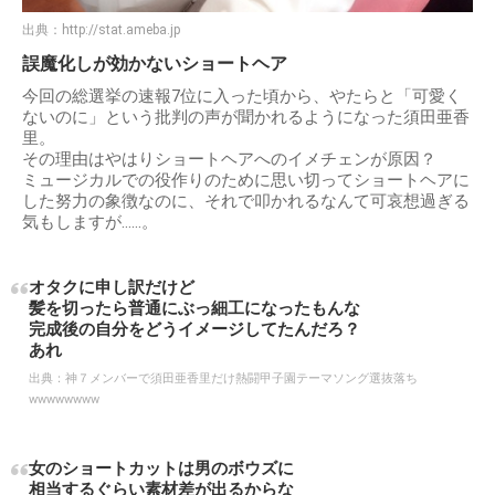
出典：
http://stat.ameba.jp
誤魔化しが効かないショートヘア
今回の総選挙の速報7位に入った頃から、やたらと「可愛く
ないのに」という批判の声が聞かれるようになった須田亜香
里。
その理由はやはりショートヘアへのイメチェンが原因？
ミュージカルでの役作りのために思い切ってショートヘアに
した努力の象徴なのに、それで叩かれるなんて可哀想過ぎる
気もしますが……。
オタクに申し訳だけど
髪を切ったら普通にぶっ細工になったもんな
完成後の自分をどうイメージしてたんだろ？
あれ
出典：
神７メンバーで須田亜香里だけ熱闘甲子園テーマソング選抜落ち
wwwwwwww
女のショートカットは男のボウズに
相当するぐらい素材差が出るからな