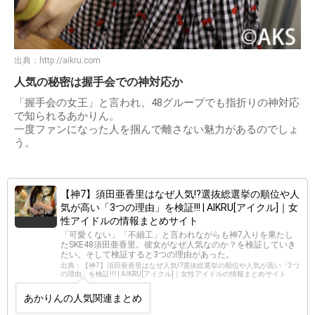
出典：
http://aikru.com
人気の秘密は握手会での神対応か
「握手会の女王」と言われ、48グループでも指折りの神対応
で知られるあかりん。
一度ファンになった人を掴んで離さない魅力があるのでしょ
う。
【神7】須田亜香里はなぜ人気!?選抜総選挙の順位や人
気が高い「3つの理由」を検証!!! | AIKRU[アイクル]｜女
性アイドルの情報まとめサイト
「可愛くない」「不細工」と言われながらも神7入りを果たし
たSKE48須田亜香里。彼女がなぜ人気なのか？を検証していき
たい。そして検証すると3つの理由があった。
出典：【神7】須田亜香里はなぜ人気!?選抜総選挙の順位や人気が高い「3つ
の理由」を検証!!! | AIKRU[アイクル]｜女性アイドルの情報まとめサイト
あかりんの人気関連まとめ