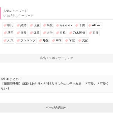
人気のキーワード
いま話題のキーワード
彼氏
結婚
現在
高校
かわいい
子供
AKB48
旦那
身長
体重
大学
性格
乃木坂46
家族
人気
ランキング
熱愛
中学
学歴
実家
広告 / スポンサーリンク
SKE48まとめ
【須田亜香里】SKE48あかりんが神7入りしたのに干される！？可愛い？可愛く
ない？
ページの先頭へ