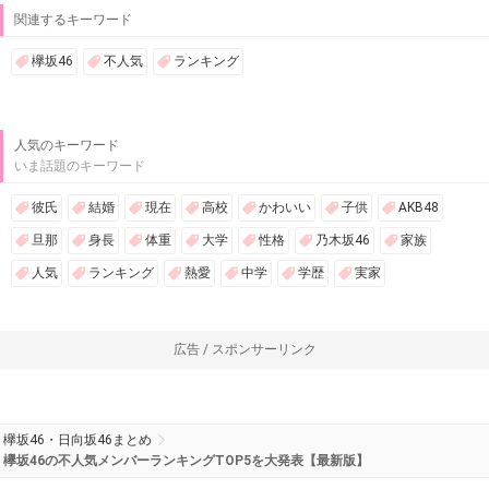
関連するキーワード
欅坂46
不人気
ランキング
人気のキーワード
いま話題のキーワード
彼氏
結婚
現在
高校
かわいい
子供
AKB48
旦那
身長
体重
大学
性格
乃木坂46
家族
人気
ランキング
熱愛
中学
学歴
実家
広告 / スポンサーリンク
欅坂46・日向坂46まとめ
欅坂46の不人気メンバーランキングTOP5を大発表【最新版】