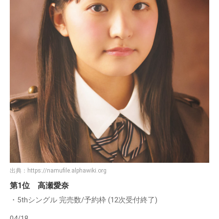
出典：
https://namufile.alphawiki.org
第1位 高瀬愛奈
・5thシングル 完売数/予約枠 (12次受付終了)
04/18