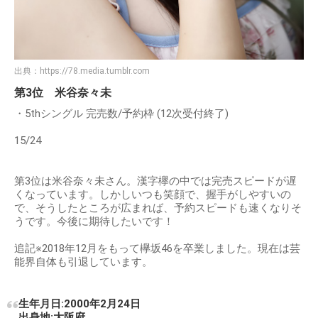
出典：
https://78.media.tumblr.com
第3位 米谷奈々未
・5thシングル 完売数/予約枠 (12次受付終了)
15/24
第3位は米谷奈々未さん。漢字欅の中では完売スピードが遅
くなっています。しかしいつも笑顔で、握手がしやすいの
で、そうしたところが広まれば、予約スピードも速くなりそ
うです。今後に期待したいです！
追記※2018年12月をもって欅坂46を卒業しました。現在は芸
能界自体も引退しています。
生年月日:2000年2月24日
出身地:大阪府