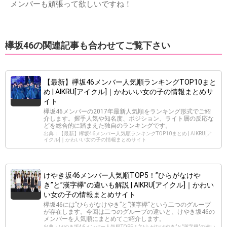
メンバーも頑張って欲しいですね！
欅坂46の関連記事も合わせてご覧下さい
【最新】欅坂46メンバー人気順ランキングTOP10まと
め | AIKRU[アイクル]｜かわいい女の子の情報まとめサ
イト
欅坂46メンバーの2017年最新人気順をランキング形式でご紹
介します。握手人気や知名度、ポジション、ライト層の反応な
どを総合的に踏まえた独自のランキングです。
出典：【最新】欅坂46メンバー人気順ランキングTOP10まとめ | AIKRU[ア
イクル]｜かわいい女の子の情報まとめサイト
けやき坂46メンバー人気順TOP5！”ひらがなけや
き”と”漢字欅”の違いも解説 | AIKRU[アイクル]｜かわい
い女の子の情報まとめサイト
欅坂46には”ひらがなけやき”と”漢字欅”という二つのグループ
が存在します。今回は二つのグループの違いと、けやき坂46の
メンバーを人気順にまとめてご紹介します。
出典：けやき坂46メンバー人気順TOP5！”ひらがなけやき”と”漢字欅”の違い