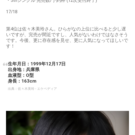
・5thシングル 完売数/予約枠 (12次受付終了)
17/18
第4位は佐々木美玲さん。ひらがなの上位に比べると少し遅
いですが、完売が間近ですし、人気がないわけではなさそう
です。今後、更に存在感を見せ、更に人気になってほしいで
す！
生年月日：1999年12月17日
出身地：兵庫県
血液型：O型
身長：163cm
出典：
佐々木美玲 - エケペディア