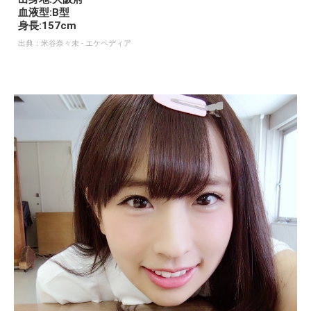
血液型:B型
身長:157cm
出典：
米谷奈々未 - エケペディア