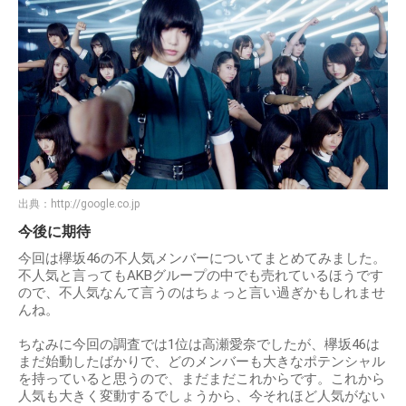
出典：
http://google.co.jp
今後に期待
今回は欅坂46の不人気メンバーについてまとめてみました。
不人気と言ってもAKBグループの中でも売れているほうです
ので、不人気なんて言うのはちょっと言い過ぎかもしれませ
んね。
ちなみに今回の調査では1位は高瀬愛奈でしたが、欅坂46は
まだ始動したばかりで、どのメンバーも大きなポテンシャル
を持っていると思うので、まだまだこれからです。これから
人気も大きく変動するでしょうから、今それほど人気がない