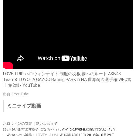
LOVE TRIP ハロウィンナイト 制服の羽根 夢へのルート AKB48
Team8 TOYOTA GAZOO Racing PARK in FIA 世界耐久選手権 WEC富
士 第2部 - YouTube
出典：YouTube
ミニライブ動画
ハロウィンの衣装可愛いよねぇ💕
ゆいゆいますます好きになちゃうわ💕💕
pic.twitter.com/YctvUZTt8n
— 💕ゆいゆい神推しLOVEたくぼん💕 (@DAD0180)
2016年10月29日