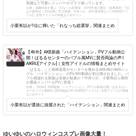
美織など可愛いメンバーがズラリ揃っています。
出典：加藤玲奈が選ぶ「れなっち総選挙」2016年度の順位・結果発表！1位
は小栗有以！2位以降に市川美織、中井りか、田中菜津美など | AIKRU[アイ
クル]｜女性アイドルの情報まとめサイト
小栗有以が1位に輝いた「れなっち総選挙」関連まとめ
【46th】AKB新曲「ハイテンション」PVフル動画公
開！ぱるるセンターのバブル風MVに賛否両論の声 |
AIKRU[アイクル]｜女性アイドルの情報まとめサイト
「ぱるる」こと島崎遥香がセンターを務めるAKB48の46thシン
グル「ハイテンション」のPV/MV動画が初公開されました。バ
ブル感溢れる新曲は名曲か駄曲か？中井りか、小栗有以ら期待
の選抜メンバーもPVに登場！
出典：【46th】AKB新曲「ハイテンション」PVフル動画公開！ぱるるセン
ターのバブル風MVに賛否両論の声 | AIKRU[アイクル]｜女性アイドルの情報
まとめサイト
小栗有以が選抜に抜擢された「ハイテンション」関連まとめ
ゆいゆいのハロウィンコスプレ画像大量！