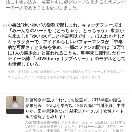
抜にも食い込み、名実ともに48グループを支える次代メンバ
ーの一人であることを証明しました。
小栗は“ゆいゆい”の愛称で親しまれ、キャッチフレーズは
「みーんなのハートを（とっちゃう、とっちゃう） 東京か
ら来ました“ゆいゆい”こと小栗有以です」。ほんわかとした
キャラクターで、アイドルらしいパフォーマンスが「中毒
的な可愛さ」と支持を集め、一部のファンの間では「2万年
に1人の美少女」と言われることも。昨年末に復刊したロー
ティーン誌 『LOVE berry（ラブベリー）』のモデルとして
も活躍している。
出典：
【注目の人物】AKB48グループ次世代168人の頂点・チーム8“小栗有以”っ
て？ビジュアルエース加藤玲奈のお墨付きで注目 - モデルプレス
加藤玲奈が選ぶ「れなっち総選挙」2016年度の順位・
結果発表！1位は小栗有以！2位以降に市川美織、中井
りか、田中菜津美など | AIKRU[アイクル]｜女性アイド
ルの情報まとめサイト
AKB48加藤玲奈が推しメンを選ぶ「れなっち総選挙」2016年度
の順位・結果が発表されました。1位はチーム8の「2万年に一
人の美少女」小栗有以、2位は「フレッシュレモン」こと市川