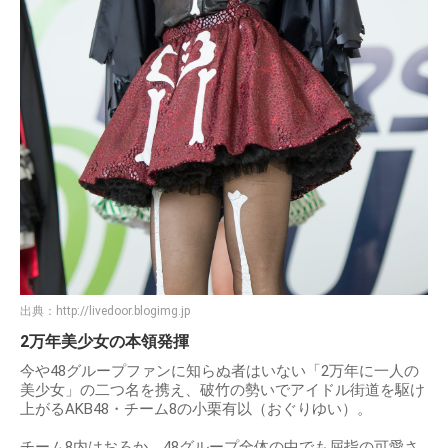
出典：
http://livedoor.blogimg.jp
2万年美少女の本領発揮
今や48グループファンに知らぬ者はいない「2万年に一人の
美少女」の二つ名を携え、破竹の勢いでアイドル街道を駆け
上がるAKB48・チーム8の小栗有以（おぐりゆい）。
チーム8内はおろか、48グループ全体の中でも屈指の可愛さ