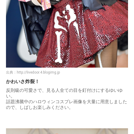
出典：
http://livedoor.4.blogimg.jp
かわいさ炸裂！
反則級の可愛さで、見る人全ての目を釘付けにするゆいゆ
い。
話題沸騰中のハロウィンコスプレ画像を大量に用意しました
ので、しばしお楽しみください。