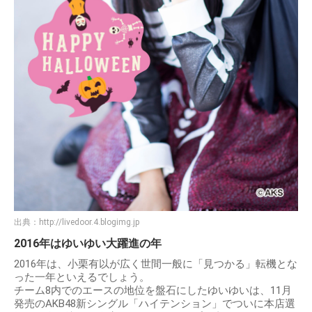
出典：
http://livedoor.4.blogimg.jp
2016年はゆいゆい大躍進の年
2016年は、小栗有以が広く世間一般に「見つかる」転機とな
った一年といえるでしょう。
チーム8内でのエースの地位を盤石にしたゆいゆいは、11月
発売のAKB48新シングル「ハイテンション」でついに本店選