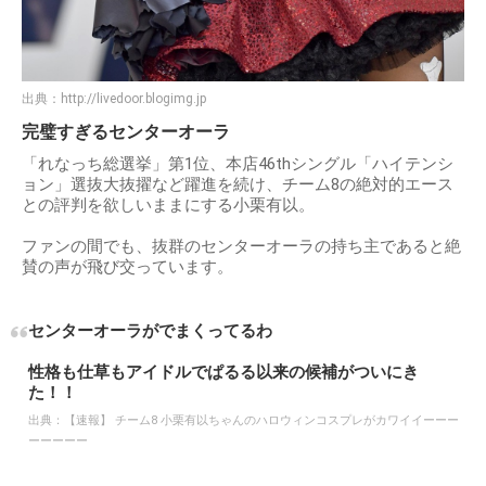
出典：
http://livedoor.blogimg.jp
完璧すぎるセンターオーラ
「れなっち総選挙」第1位、本店46thシングル「ハイテンシ
ョン」選抜大抜擢など躍進を続け、チーム8の絶対的エース
との評判を欲しいままにする小栗有以。
ファンの間でも、抜群のセンターオーラの持ち主であると絶
賛の声が飛び交っています。
センターオーラがでまくってるわ
性格も仕草もアイドルでぱるる以来の候補がついにき
た！！
出典：
【速報】 チーム8 小栗有以ちゃんのハロウィンコスプレがカワイイーーー
ーーーーー