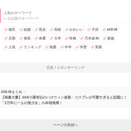
人気のキーワード
いま話題のキーワード
彼氏
結婚
現在
高校
かわいい
子供
AKB48
旦那
身長
体重
大学
性格
乃木坂46
家族
人気
ランキング
熱愛
中学
学歴
実家
広告 / スポンサーリンク
AKB48まとめ
【画像大量】AKB小栗有以のハロウィン仮装・コスプレが可愛すぎると話題に！
「2万年に一人の美少女」の本領発揮！
ページの先頭へ