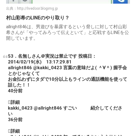
出典：
http://livedoor.blogimg.jp
村山彩希のLINEのやり取り？
allright846は、男遊びを暴露するという脅しに対して村山彩
希さんが「やってみろって伝えといて」と応戦するLINEを公
開しています。
53．名無しさん＠実況は禁止です 投稿日：
2014/02/19(水) 13:17:29.81
allright846 @kakki_0423 言葉の意味だよ( ＾∀＾) 握手会
とかじゃなくて
お金払わずにタダで10分以上もラインの通話機能を使って
話した！！
40分前
詳細
kakki_0423 @allright846 すごい 紹介してくださ
い
36分前
詳細