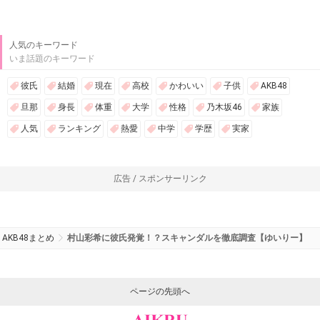
人気のキーワード
いま話題のキーワード
彼氏
結婚
現在
高校
かわいい
子供
AKB48
旦那
身長
体重
大学
性格
乃木坂46
家族
人気
ランキング
熱愛
中学
学歴
実家
広告 / スポンサーリンク
AKB48まとめ
村山彩希に彼氏発覚！？スキャンダルを徹底調査【ゆいりー】
ページの先頭へ