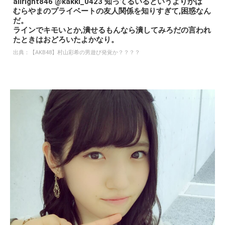
allright846 @kakki_0423 知ってるいるというよりかは
むらやまのプライベートの友人関係を知りすぎて,困惑なん
だ。
ラインでキモいとか,潰せるもんなら潰してみろだの言われ
たときはおどろいたよかなり。
出典：
【AKB48】村山彩希の男遊び発覚か？？？？