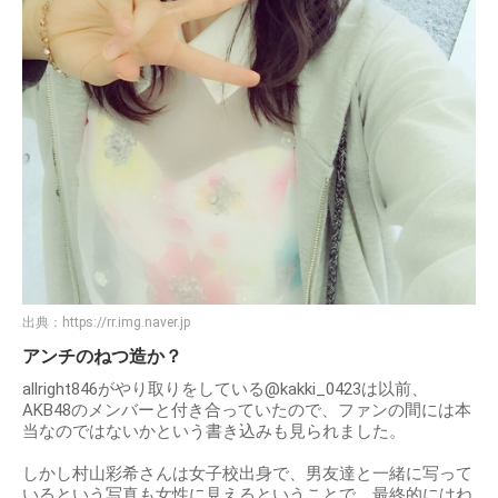
出典：
https://rr.img.naver.jp
アンチのねつ造か？
allright846がやり取りをしている@kakki_0423は以前、
AKB48のメンバーと付き合っていたので、ファンの間には本
当なのではないかという書き込みも見られました。
しかし村山彩希さんは女子校出身で、男友達と一緒に写って
いるという写真も女性に見えるということで、最終的にはね