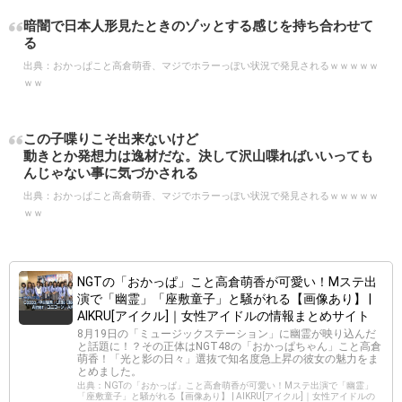
暗闇で日本人形見たときのゾッとする感じを持ち合わせて
る
出典：
おかっぱこと高倉萌香、マジでホラーっぽい状況で発見されるｗｗｗｗｗ
ｗｗ
この子喋りこそ出来ないけど
動きとか発想力は逸材だな。決して沢山喋ればいいっても
んじゃない事に気づかされる
出典：
おかっぱこと高倉萌香、マジでホラーっぽい状況で発見されるｗｗｗｗｗ
ｗｗ
NGTの「おかっぱ」こと高倉萌香が可愛い！Mステ出
演で「幽霊」「座敷童子」と騒がれる【画像あり】 |
AIKRU[アイクル]｜女性アイドルの情報まとめサイト
8月19日の「ミュージックステーション」に幽霊が映り込んだ
と話題に！？その正体はNGT48の「おかっぱちゃん」こと高倉
萌香！「光と影の日々」選抜で知名度急上昇の彼女の魅力をま
とめました。
出典：NGTの「おかっぱ」こと高倉萌香が可愛い！Mステ出演で「幽霊」
「座敷童子」と騒がれる【画像あり】 | AIKRU[アイクル]｜女性アイドルの