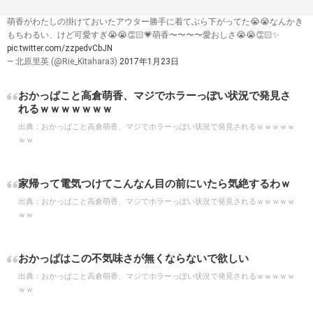
萌香がわたしの掛けておいたアウター勝手に着てぶら下がってた😭😭なんかき
もちわるい、けど可愛すぎ😭😭👏🏻💗萌香〜〜〜〜愛おしさ😭😭👏🏻✨
pic.twitter.com/zzpedvCbJN
— 北原里英 (@Rie_Kitahara3)
2017年1月23日
おかっぱこと高倉萌香、マジでホラーっぽい状況で発見さ
れるｗｗｗｗｗｗｗ
出典：
おかっぱこと高倉萌香、マジでホラーっぽい状況で発見されるｗｗｗｗｗ
ｗｗ
家帰って電気つけてこんなん目の前にいたら気絶するわｗ
出典：
おかっぱこと高倉萌香、マジでホラーっぽい状況で発見されるｗｗｗｗｗ
ｗｗ
おかっぱはこの不気味さが無くならないで欲しい
出典：
おかっぱこと高倉萌香、マジでホラーっぽい状況で発見されるｗｗｗｗｗ
ｗｗ