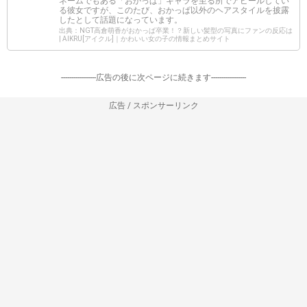
ネームでもある「おかっぱ」キャラを至る所でアピールしてい
る彼女ですが、このたび、おかっぱ以外のヘアスタイルを披露
したとして話題になっています。
出典：NGT高倉萌香がおかっぱ卒業！？新しい髪型の写真にファンの反応は
| AIKRU[アイクル]｜かわいい女の子の情報まとめサイト
-----------------広告の後に次ページに続きます-----------------
広告 / スポンサーリンク