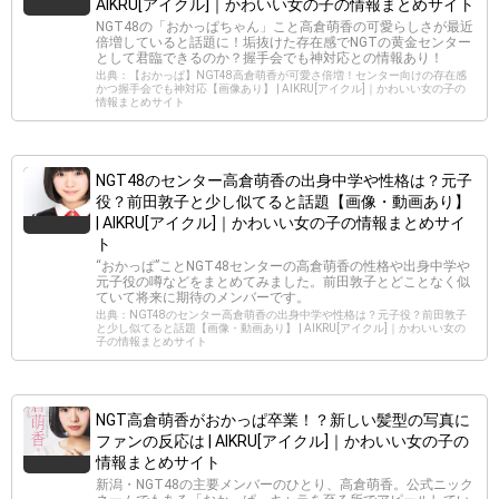
AIKRU[アイクル]｜かわいい女の子の情報まとめサイト
NGT48の「おかっぱちゃん」こと高倉萌香の可愛らしさが最近
倍増していると話題に！垢抜けた存在感でNGTの黄金センター
として君臨できるのか？握手会でも神対応との情報あり！
出典：【おかっぱ】NGT48高倉萌香が可愛さ倍増！センター向けの存在感
かつ握手会でも神対応【画像あり】 | AIKRU[アイクル]｜かわいい女の子の
情報まとめサイト
NGT48のセンター高倉萌香の出身中学や性格は？元子
役？前田敦子と少し似てると話題【画像・動画あり】
| AIKRU[アイクル]｜かわいい女の子の情報まとめサイ
ト
“おかっぱ”ことNGT48センターの高倉萌香の性格や出身中学や
元子役の噂などをまとめてみました。前田敦子とどことなく似
ていて将来に期待のメンバーです。
出典：NGT48のセンター高倉萌香の出身中学や性格は？元子役？前田敦子
と少し似てると話題【画像・動画あり】 | AIKRU[アイクル]｜かわいい女の
子の情報まとめサイト
NGT高倉萌香がおかっぱ卒業！？新しい髪型の写真に
ファンの反応は | AIKRU[アイクル]｜かわいい女の子の
情報まとめサイト
新潟・NGT48の主要メンバーのひとり、高倉萌香。公式ニック