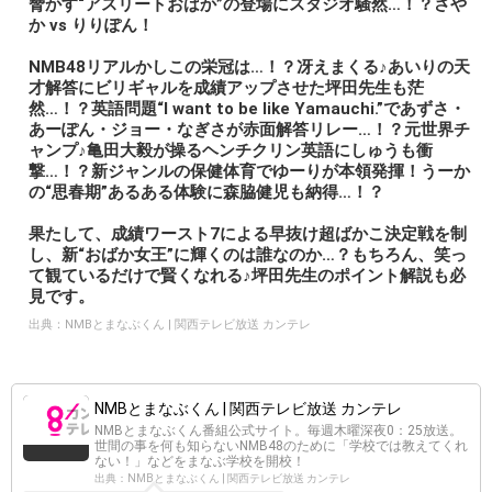
脅かす“アスリートおばか”の登場にスタジオ騒然…！？さや
か vs りりぽん！
NMB48リアルかしこの栄冠は…！？冴えまくる♪あいりの天
才解答にビリギャルを成績アップさせた坪田先生も茫
然…！？英語問題“I want to be like Yamauchi.”であずさ・
あーぽん・ジョー・なぎさが赤面解答リレー…！？元世界チ
ャンプ♪亀田大毅が操るヘンチクリン英語にしゅうも衝
撃…！？新ジャンルの保健体育でゆーりが本領発揮！うーか
の“思春期”あるある体験に森脇健児も納得…！？
果たして、成績ワースト7による早抜け超ばかこ決定戦を制
し、新“おばか女王”に輝くのは誰なのか…？もちろん、笑っ
て観ているだけで賢くなれる♪坪田先生のポイント解説も必
見です。
出典：
NMBとまなぶくん | 関西テレビ放送 カンテレ
NMBとまなぶくん | 関西テレビ放送 カンテレ
NMBとまなぶくん番組公式サイト。毎週木曜深夜0：25放送。
世間の事を何も知らないNMB48のために「学校では教えてくれ
ない！」などをまなぶ学校を開校！
出典：NMBとまなぶくん | 関西テレビ放送 カンテレ