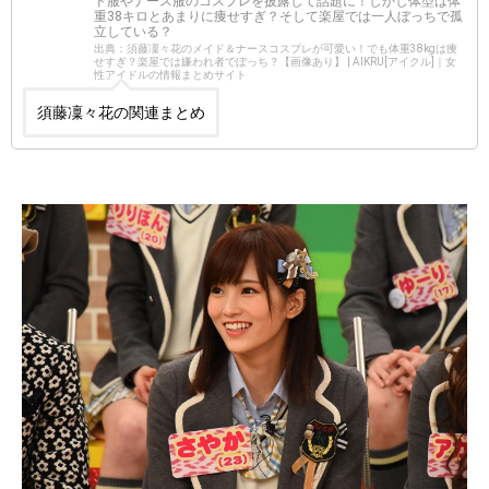
ド服やナース服のコスプレを披露して話題に！しかし体型は体
重38キロとあまりに痩せすぎ？そして楽屋では一人ぼっちで孤
立している？
出典：須藤凜々花のメイド＆ナースコスプレが可愛い！でも体重38kgは痩
せすぎ？楽屋では嫌われ者でぼっち？【画像あり】 | AIKRU[アイクル]｜女
性アイドルの情報まとめサイト
須藤凜々花の関連まとめ