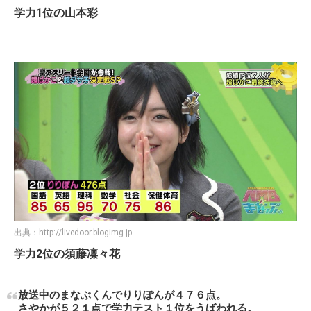
学力1位の山本彩
出典：
http://livedoor.blogimg.jp
学力2位の須藤凜々花
放送中のまなぶくんでりりぽんが４７６点。
さやかが５２１点で学力テスト１位をうばわれる。