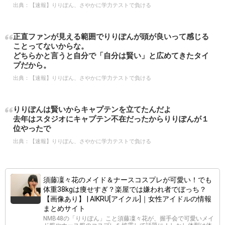
出典：
【速報】りりぽん、さやかに学力テストで負ける
正直ファンが見える範囲でりりぽんが頭が良いって感じる
ことってないからな。
どちらかと言うと自分で「自分は賢い」と広めてきたタイ
プだから。
出典：
【速報】りりぽん、さやかに学力テストで負ける
りりぽんは賢いからキャプテンを立てたんだよ
去年はスタジオにキャプテン不在だったからりりぽんが１
位やったで
出典：
【速報】りりぽん、さやかに学力テストで負ける
須藤凜々花のメイド＆ナースコスプレが可愛い！でも
体重38kgは痩せすぎ？楽屋では嫌われ者でぼっち？
【画像あり】 | AIKRU[アイクル]｜女性アイドルの情報
まとめサイト
NMB48の「りりぽん」こと須藤凜々花が、握手会で可愛いメイ