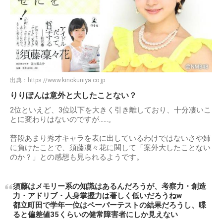
出典：
https://www.kinokuniya.co.jp
りりぽんは意外と大したことない？
2位といえど、3位以下を大きく引き離しており、十分凄いこ
とに変わりはないのですが……。
普段あまり秀才キャラを表に出しているわけではないさや姉
に負けたことで、須藤凜々花に関して「案外大したことない
のか？」との感想も見られるようです。
須藤はメモリー系の知識はあるんだろうが、考察力・創造
力・アドリブ・人身掌握力は著しく低いだろうねw
都立町田で学年一位はペーパーテストの結果だろうし、喋
ると偏差値35くらいの健常障害者にしか見えない