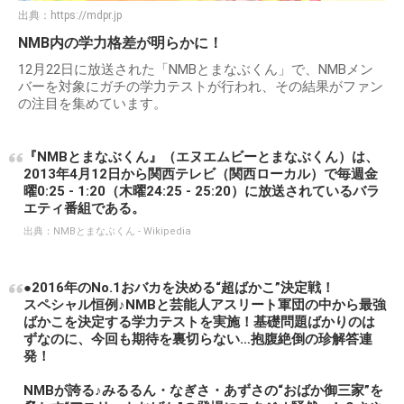
出典：
https://mdpr.jp
NMB内の学力格差が明らかに！
12月22日に放送された「NMBとまなぶくん」で、NMBメン
バーを対象にガチの学力テストが行われ、その結果がファン
の注目を集めています。
『NMBとまなぶくん』（エヌエムビーとまなぶくん）は、
2013年4月12日から関西テレビ（関西ローカル）で毎週金
曜0:25 - 1:20（木曜24:25 - 25:20）に放送されているバラ
エティ番組である。
出典：
NMBとまなぶくん - Wikipedia
●2016年のNo.1おバカを決める“超ばかこ”決定戦！
スペシャル恒例♪NMBと芸能人アスリート軍団の中から最強
ばかこを決定する学力テストを実施！基礎問題ばかりのは
ずなのに、今回も期待を裏切らない…抱腹絶倒の珍解答連
発！
NMBが誇る♪みるるん・なぎさ・あずさの“おばか御三家”を