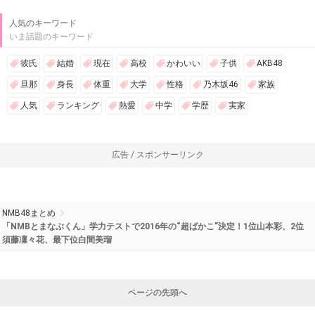
人気のキーワード
いま話題のキーワード
彼氏
結婚
現在
高校
かわいい
子供
AKB48
旦那
身長
体重
大学
性格
乃木坂46
家族
人気
ランキング
熱愛
中学
学歴
実家
広告 / スポンサーリンク
NMB48まとめ
「NMBとまなぶくん」学力テストで2016年の“超ばかこ”決定！1位山本彩、2位
須藤凜々花、最下位白間美瑠
ページの先頭へ