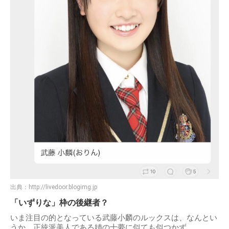
出典：
http://livedoor.blogimg.jp
「いずりな」枠の後継者？
いま注目の的となっている武藤小麟のルックスは、なんとい
うか、正統派美人である姉の十夢に似ても似つかず……。