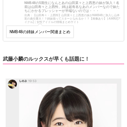
NMB48の5期生になんとあの山田菜々と上西恵の妹が加入！名
前は山田寿々と上西怜。姉は超有名なあのメンバーなので妹た
ちにかかるプレッシャーが半端ないのでは・・・
出典：【山田寿々・上西怜】山田菜々と上西恵の妹がNMB48に加入し山本
彩の責任重大！？姉妹揃ってスターとなれるか！？【画像あり】 | AIKRU[ア
イクル]｜女性アイドルの情報まとめサイト
NMB48の姉妹メンバー関連まとめ
武藤小麟のルックスが早くも話題に！