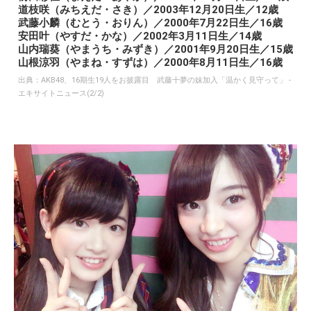
道枝咲（みちえだ・さき）／2003年12月20日生／12歳
武藤小麟（むとう・おりん）／2000年7月22日生／16歳
安田叶（やすだ・かな）／2002年3月11日生／14歳
山内瑞葵（やまうち・みずき）／2001年9月20日生／15歳
山根涼羽（やまね・すずは）／2000年8月11日生／16歳
出典：
AKB48、16期生19人をお披露目 武藤十夢の妹加入「温かく見守って」 -
エキサイトニュース(2/2)