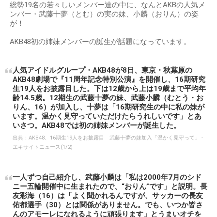
総勢19名の若々しいメンバー達の中に、なんとAKBの人気メ
ンバー・武藤十夢（とむ）の実の妹、小麟（おりん）の姿
が！
AKB48初の姉妹メンバーの誕生が話題になっています。
人気アイドルグループ・AKB48が8日、東京・秋葉原の
AKB48劇場で『11周年記念特別公演』を開催し、16期研究
生19人をお披露目した。下は12歳から上は19歳まで平均年
齢14.5歳。12期生の武藤十夢の妹、武藤小麟（むとう・お
りん、16）が加入し、十夢は「16期研究生の中に私の妹が
います。温かく見守っていただけたらうれしいです」とあ
いさつ。AKB48では初の姉妹メンバーが誕生した。
出典：
AKB48、16期生19人をお披露目 武藤十夢の妹加入「温かく見守って」 -
エキサイトニュース(1/2)
一人ずつ自己紹介し、武藤小麟は「私は2000年7月のシド
ニー五輪開催中に生まれたので、“おりん”です」と説明。長
友彩海（16）は「よく聞かれるんですが、サッカーの長友
佑都選手（30）とは関係がありません。でも、いつか皆さ
んのアモーレになれるように頑張ります」とうまいオチを