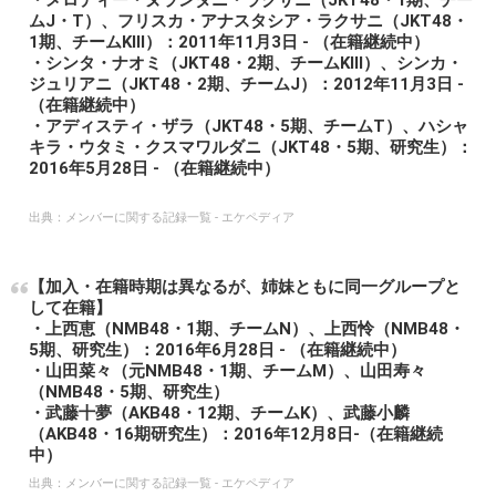
ムJ・T）、フリスカ・アナスタシア・ラクサニ（JKT48・
1期、チームKIII）：2011年11月3日 - （在籍継続中）
・シンタ・ナオミ（JKT48・2期、チームKIII）、シンカ・
ジュリアニ（JKT48・2期、チームJ）：2012年11月3日 -
（在籍継続中）
・アディスティ・ザラ（JKT48・5期、チームT）、ハシャ
キラ・ウタミ・クスマワルダニ（JKT48・5期、研究生）：
2016年5月28日 - （在籍継続中）
出典：
メンバーに関する記録一覧 - エケペディア
【加入・在籍時期は異なるが、姉妹ともに同一グループと
して在籍】
・上西恵（NMB48・1期、チームN）、上西怜（NMB48・
5期、研究生）：2016年6月28日 - （在籍継続中）
・山田菜々（元NMB48・1期、チームM）、山田寿々
（NMB48・5期、研究生）
・武藤十夢（AKB48・12期、チームK）、武藤小麟
（AKB48・16期研究生）：2016年12月8日-（在籍継続
中）
出典：
メンバーに関する記録一覧 - エケペディア