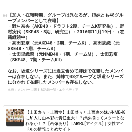
【加入・在籍時期、グループは異なるが、姉妹とも48グル
ープメンバーとして在籍】
・野村奈央（AKB48・ドラフト2期、チームK研究生）、野
村実代（SKE48・8期、研究生）：2016年11月19日 - （在
籍継続中）
・高田彩奈（元AKB48・2期、チームK）、高田志織（元
SKE48・1期、チームS）
・太田里織菜（元NMB48・1期、チームM）、太田彩夏
（SKE48、7期・チームKII）
なお、坂道シリーズには過去含めて姉妹で在籍したメンバ
ーは存在しない。また、姉妹で48グループと坂道シリーズ
に分かれて在籍したメンバーも存在しない。
出典：
メンバーに関する記録一覧 - エケペディア
【山田寿々・上西怜】山田菜々と上西恵の妹がNMB48
に加入し山本彩の責任重大！？姉妹揃ってスターとな
れるか！？【画像あり】 | AIKRU[アイクル]｜女性アイ
ドルの情報まとめサイト