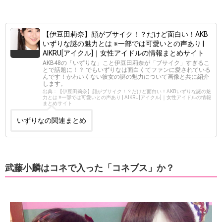
【伊豆田莉奈】顔がブサイク！？だけど面白い！AKB
いずりな謎の魅力とは ※一部では可愛いとの声あり |
AIKRU[アイクル]｜女性アイドルの情報まとめサイト
AKB48の「いずりな」こと伊豆田莉奈が「ブサイク」すぎるこ
とで話題に！？ でもいずりなは面白くてファンに愛されている
んです！かわいくない彼女の謎の魅力について画像と共に紹介
します。
出典：【伊豆田莉奈】顔がブサイク！？だけど面白い！AKBいずりな謎の魅
力とは ※一部では可愛いとの声あり | AIKRU[アイクル]｜女性アイドルの情報
まとめサイト
いずりなの関連まとめ
武藤小麟はコネで入った「コネブス」か？