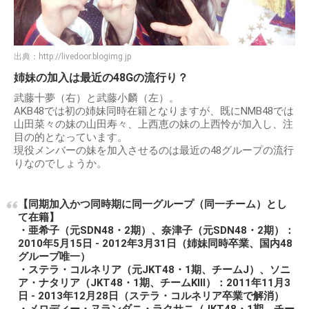
出典：
http://livedoor.blogimg.jp
姉妹の加入は最近の48Gの流行り？
武藤十夢（右）と武藤小麟（左）。
AKB48では初の姉妹同時在籍となりますが、既にNMB48では
山田菜々の妹の山田寿々、上西恵の妹の上西怜が加入し、注
目の的となっています。
現役メンバーの妹を加入させるのは最近の48グループの流行
りなのでしょうか。
【同期加入かつ同時期に同一グループ（同一チーム）とし
て在籍】
・亜希子（元SDN48・2期）、奈津子（元SDN48・2期）：
2010年5月15日 - 2012年3月31日（姉妹同時卒業、国内48
グループ唯一）
・ステラ・コルネリア（元JKT48・1期、チームJ）、ソニ
ア・ナタリア（JKT48・1期、チームKIII）：2011年11月3
日 - 2013年12月28日（ステラ・コルネリア卒業で解消）
・メロディー・ヌランダニ・ラクサニ（JKT48・1期、チー