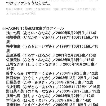
つけてファンをうならせた。
出典：
AKB48、16期生19人をお披露目 武藤十夢の妹加入「温かく見守って」 -
エキサイトニュース(1/2)
■AKB48 16期生研究生プロフィール
浅井七海（あさい・ななみ）／2000年5月20日生／16歳
稲垣香織（いながき・かおり）／1997年10月31日生／19
歳
梅本和泉（うめもと・いずみ）／1998年10月16日生／18
歳
黒須遥香（くろす・はるか）／2001年2月28日生／15歳
佐藤美波（さとう・みなみ）／2003年8月3日生／13歳
庄司なぎさ（しょうじ・なぎさ）／2000年10月29日生／
16歳
鈴木くるみ（すずき・くるみ）／2004年9月2日生／12歳
田口愛佳（たぐち・まなか）／2003年12月12日生／12歳
田屋美咲（たや・みさき）／2004年7月14日生／12歳
長友彩海（ながとも・あやみ）／2000年11月2日生／16歳
野口菜々美（のぐち・ななみ）／2003年9月17日生／13歳
播磨七海（はりま・ななみ）／2004年8月2日生／12歳
本間麻衣（ほんま・まい）／2002年9月6日生／14歳
前田彩佳（まえだ・あやか）／2000年12月18日生／15歳