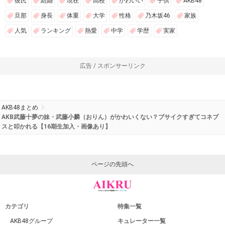
彼氏
結婚
現在
高校
かわいい
子供
AKB48
旦那
身長
体重
大学
性格
乃木坂46
家族
人気
ランキング
熱愛
中学
学歴
実家
広告 / スポンサーリンク
AKB48まとめ
AKB武藤十夢の妹・武藤小麟（おりん）がかわいくない？ブサイクすぎてコネブ
スと叩かれる【16期生加入・画像あり】
ページの先頭へ
カテゴリ
特集一覧
AKB48グループ
キュレーター一覧