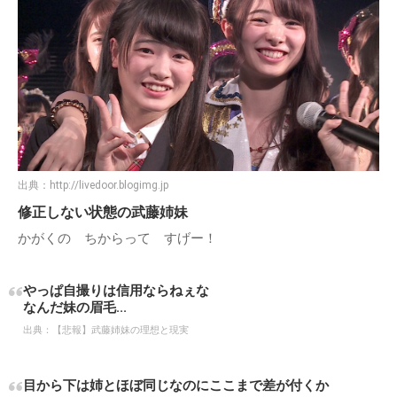
出典：
http://livedoor.blogimg.jp
修正しない状態の武藤姉妹
かがくの ちからって すげー！
やっぱ自撮りは信用ならねぇな
なんだ妹の眉毛...
出典：
【悲報】武藤姉妹の理想と現実
目から下は姉とほぼ同じなのにここまで差が付くか