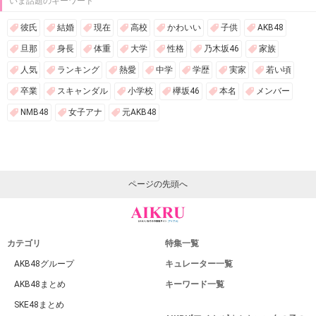
いま話題のキーワード
彼氏
結婚
現在
高校
かわいい
子供
AKB48
旦那
身長
体重
大学
性格
乃木坂46
家族
人気
ランキング
熱愛
中学
学歴
実家
若い頃
卒業
スキャンダル
小学校
欅坂46
本名
メンバー
NMB48
女子アナ
元AKB48
ページの先頭へ
カテゴリ
特集一覧
AKB48グループ
キュレーター一覧
AKB48まとめ
キーワード一覧
SKE48まとめ