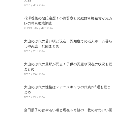
とめ
ririto
/ 459 view
花澤香菜の彼氏遍歴！小野賢章との結婚＆梶裕貴が元カ
レの噂も徹底調査
KUNOTAN
/ 426 view
大山のぶ代の若い頃と現在！認知症での老人ホーム暮ら
しや死去・死因まとめ
ririto
/ 236 view
大山のぶ代の旦那が死去！子供の死産や現在の状況も総
まとめ
ririto
/ 248 view
大山のぶ代の性格は？アニメキャラの代表作5選も総ま
とめ
ririto
/ 212 view
金田朋子の昔や若い頃と現在＆奇跡の一枚のかわいい画