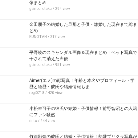
像まとめ
geinou_otaku
/ 294 view
金田朋子の結婚した旦那と子供・離婚した現在まで総ま
とめ
KUNOTAN
/ 217 view
平野綾のスキャンダル画像＆現在まとめ！ベッド写真で
干されて消えた声優
geinou_otaku
/ 951 view
Aimer(エメ)の顔写真！年齢と本名やプロフィール・学
歴と経歴・彼氏や結婚情報もま…
rogi0718
/ 420 view
小松未可子の彼氏や結婚・子供情報！前野智昭との入籍
にファン騒然
ririto
/ 244 view
竹達彩奈の彼氏と結婚・子供情報！熱愛プリクラ写真が