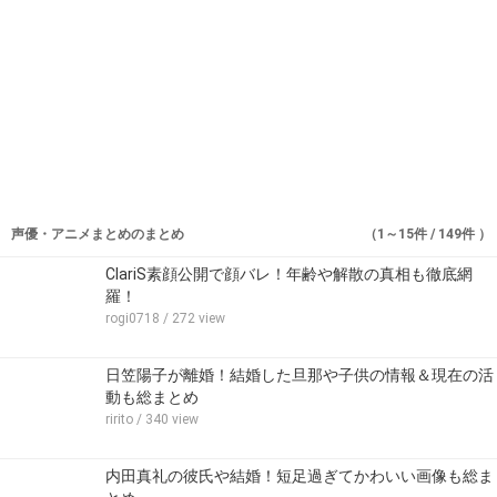
声優・アニメまとめのまとめ
（1～15件 / 149件 ）
ClariS素顔公開で顔バレ！年齢や解散の真相も徹底網
羅！
rogi0718
/ 272 view
日笠陽子が離婚！結婚した旦那や子供の情報＆現在の活
動も総まとめ
ririto
/ 340 view
内田真礼の彼氏や結婚！短足過ぎてかわいい画像も総ま