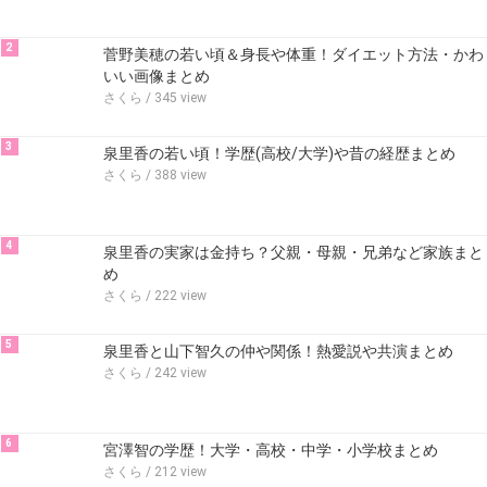
2
菅野美穂の若い頃＆身長や体重！ダイエット方法・かわ
いい画像まとめ
さくら
/ 345 view
3
泉里香の若い頃！学歴(高校/大学)や昔の経歴まとめ
さくら
/ 388 view
4
泉里香の実家は金持ち？父親・母親・兄弟など家族まと
め
さくら
/ 222 view
5
泉里香と山下智久の仲や関係！熱愛説や共演まとめ
さくら
/ 242 view
6
宮澤智の学歴！大学・高校・中学・小学校まとめ
さくら
/ 212 view