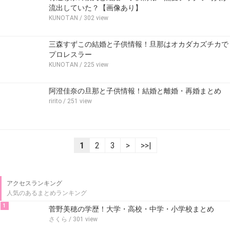
流出していた？【画像あり】
KUNOTAN
/ 302 view
三森すずこの結婚と子供情報！旦那はオカダカズチカで
プロレスラー
KUNOTAN
/ 225 view
阿澄佳奈の旦那と子供情報！結婚と離婚・再婚まとめ
ririto
/ 251 view
1
2
3
>
>>|
アクセスランキング
人気のあるまとめランキング
1
菅野美穂の学歴！大学・高校・中学・小学校まとめ
さくら
/ 301 view