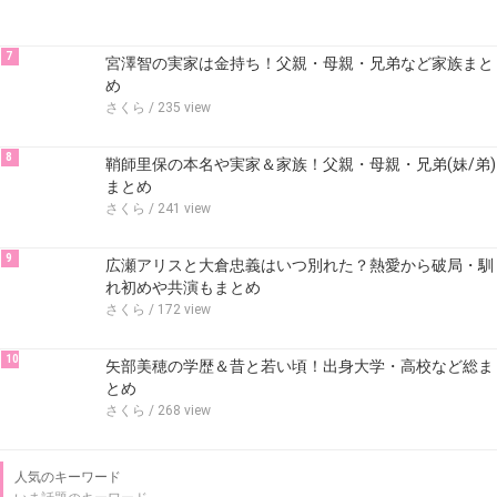
7
宮澤智の実家は金持ち！父親・母親・兄弟など家族まと
め
さくら
/ 235 view
8
鞘師里保の本名や実家＆家族！父親・母親・兄弟(妹/弟)
まとめ
さくら
/ 241 view
9
広瀬アリスと大倉忠義はいつ別れた？熱愛から破局・馴
れ初めや共演もまとめ
さくら
/ 172 view
10
矢部美穂の学歴＆昔と若い頃！出身大学・高校など総ま
とめ
さくら
/ 268 view
人気のキーワード