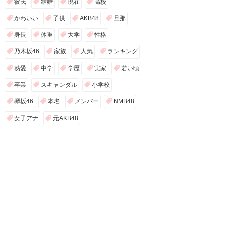
彼氏
結婚
現在
高校
かわいい
子供
AKB48
旦那
身長
体重
大学
性格
乃木坂46
家族
人気
ランキング
熱愛
中学
学歴
実家
若い頃
卒業
スキャンダル
小学校
欅坂46
本名
メンバー
NMB48
女子アナ
元AKB48