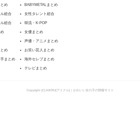
まとめ
BABYMETALまとめ
ドル総合
女性タレント総合
ドル総合
韓流・K-POP
とめ
女優まとめ
め
声優・アニメまとめ
まとめ
お笑い芸人まとめ
選手まとめ
海外セレブまとめ
め
テレビまとめ
Copyright (C) AIKRU[アイクル]｜かわいい女の子の情報サイト