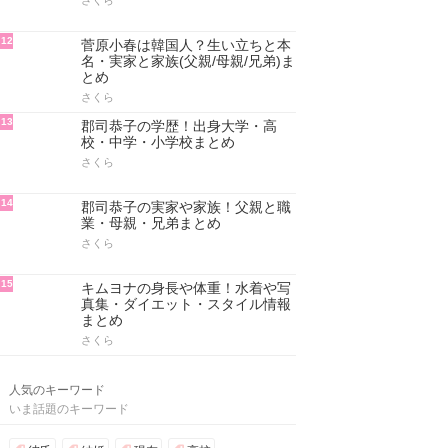
さくら
12
菅原小春は韓国人？生い立ちと本
名・実家と家族(父親/母親/兄弟)ま
とめ
さくら
13
郡司恭子の学歴！出身大学・高
校・中学・小学校まとめ
さくら
14
郡司恭子の実家や家族！父親と職
業・母親・兄弟まとめ
さくら
15
キムヨナの身長や体重！水着や写
真集・ダイエット・スタイル情報
まとめ
さくら
人気のキーワード
いま話題のキーワード