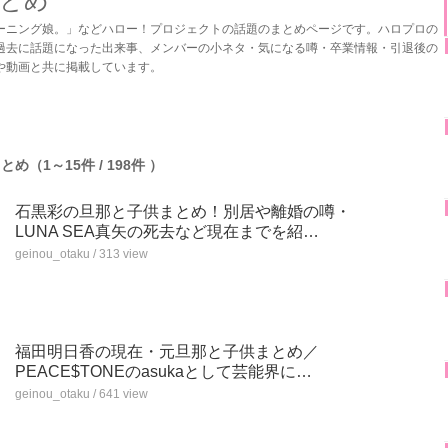
とめ
ーニング娘。」などハロー！プロジェクトの話題のまとめページです。ハロプロの
過去に話題になった出来事、メンバーの小ネタ・気になる噂・卒業情報・引退後の
や動画と共に掲載しています。
（1～15件 / 198件 ）
石黒彩の旦那と子供まとめ！別居や離婚の噂・
LUNA SEA真矢の死去など現在までを紹…
geinou_otaku / 313 view
福田明日香の現在・元旦那と子供まとめ／
PEACE$TONEのasukaとして芸能界に…
geinou_otaku / 641 view