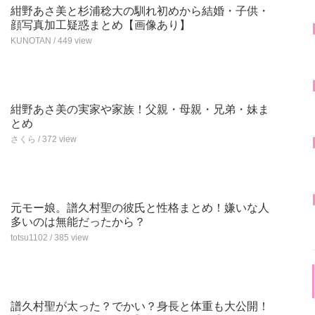
紺野あさ美と杉浦稔大の馴れ初めから結婚・子供・
顔写真加工疑惑まとめ【画像あり】
KUNOTAN / 449 view
紺野あさ美の実家や家族！父親・母親・兄弟・妹ま
とめ
さくら / 372 view
元モー娘。譜久村聖の彼氏と性格まとめ！嫌いな人
多いのは無能だったから？
totsu1102 / 385 view
譜久村聖が太った？でかい？身長と体重も大公開！