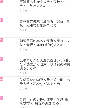
6
宮澤智の学歴！大学・高校・中
学・小学校まとめ
さくら
7
宮澤智の実家は金持ち！父親・母
親・兄弟など家族まとめ
さくら
8
鞘師里保の本名や実家＆家族！父
親・母親・兄弟(妹/弟)まとめ
さくら
9
広瀬アリスと大倉忠義はいつ別れ
た？熱愛から破局・馴れ初めや共
演もまとめ
さくら
10
矢部美穂の学歴＆昔と若い頃！出
身大学・高校など総まとめ
さくら
11
菅原小春の身長や体重・学歴(高
校/大学)と経歴を総まとめ