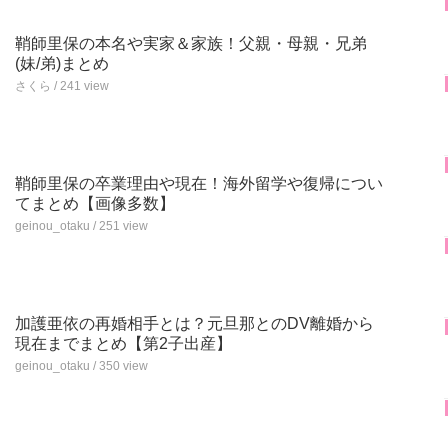
鞘師里保の本名や実家＆家族！父親・母親・兄弟
(妹/弟)まとめ
さくら / 241 view
鞘師里保の卒業理由や現在！海外留学や復帰につい
てまとめ【画像多数】
geinou_otaku / 251 view
加護亜依の再婚相手とは？元旦那とのDV離婚から
現在までまとめ【第2子出産】
geinou_otaku / 350 view