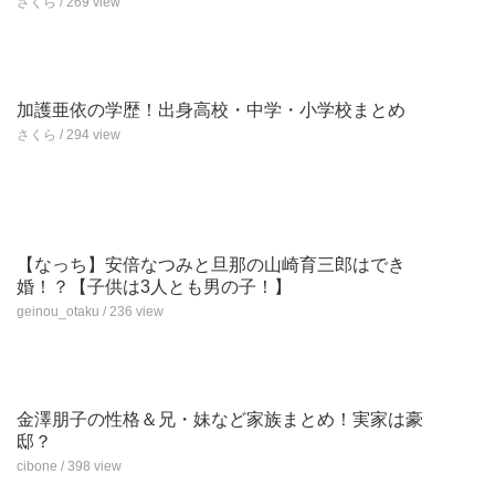
さくら / 269 view
加護亜依の学歴！出身高校・中学・小学校まとめ
さくら / 294 view
【なっち】安倍なつみと旦那の山崎育三郎はでき
婚！？【子供は3人とも男の子！】
geinou_otaku / 236 view
金澤朋子の性格＆兄・妹など家族まとめ！実家は豪
邸？
cibone / 398 view