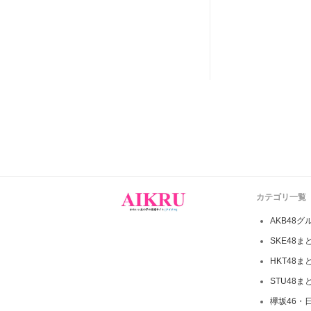
カテゴリ一覧
AKB48グ
SKE48ま
HKT48ま
STU48ま
欅坂46・