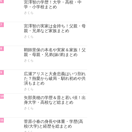
6
宮澤智の学歴！大学・高校・中
学・小学校まとめ
さくら
7
宮澤智の実家は金持ち！父親・母
親・兄弟など家族まとめ
さくら
8
鞘師里保の本名や実家＆家族！父
親・母親・兄弟(妹/弟)まとめ
さくら
9
広瀬アリスと大倉忠義はいつ別れ
た？熱愛から破局・馴れ初めや共
演もまとめ
さくら
10
矢部美穂の学歴＆昔と若い頃！出
身大学・高校など総まとめ
さくら
11
菅原小春の身長や体重・学歴(高
校/大学)と経歴を総まとめ