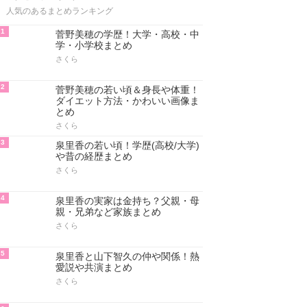
人気のあるまとめランキング
1
菅野美穂の学歴！大学・高校・中
学・小学校まとめ
さくら
2
菅野美穂の若い頃＆身長や体重！
ダイエット方法・かわいい画像ま
とめ
さくら
3
泉里香の若い頃！学歴(高校/大学)
や昔の経歴まとめ
さくら
4
泉里香の実家は金持ち？父親・母
親・兄弟など家族まとめ
さくら
5
泉里香と山下智久の仲や関係！熱
愛説や共演まとめ
さくら