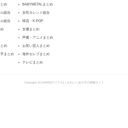
まとめ
BABYMETALまとめ
ドル総合
女性タレント総合
ドル総合
韓流・K-POP
とめ
女優まとめ
め
声優・アニメまとめ
まとめ
お笑い芸人まとめ
選手まとめ
海外セレブまとめ
め
テレビまとめ
Copyright (C) AIKRU[アイクル]｜かわいい女の子の情報サイト