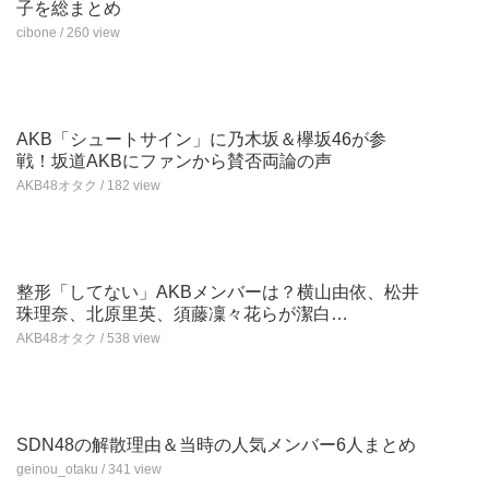
子を総まとめ
cibone / 260 view
AKB「シュートサイン」に乃木坂＆欅坂46が参
戦！坂道AKBにファンから賛否両論の声
AKB48オタク / 182 view
整形「してない」AKBメンバーは？横山由依、松井
珠理奈、北原里英、須藤凜々花らが潔白…
AKB48オタク / 538 view
SDN48の解散理由＆当時の人気メンバー6人まとめ
geinou_otaku / 341 view