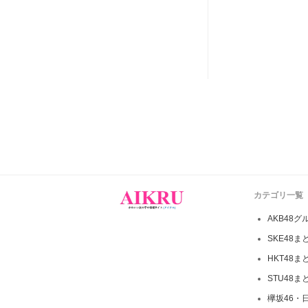
カテゴリ一覧
AKB48グ
SKE48ま
HKT48ま
STU48ま
欅坂46・