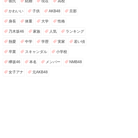
彼氏
結婚
現在
高校
かわいい
子供
AKB48
旦那
身長
体重
大学
性格
乃木坂46
家族
人気
ランキング
熱愛
中学
学歴
実家
若い頃
卒業
スキャンダル
小学校
欅坂46
本名
メンバー
NMB48
女子アナ
元AKB48