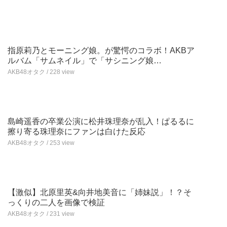
指原莉乃とモーニング娘。が驚愕のコラボ！AKBア
ルバム「サムネイル」で「サシニング娘…
AKB48オタク / 228 view
島崎遥香の卒業公演に松井珠理奈が乱入！ぱるるに
擦り寄る珠理奈にファンは白けた反応
AKB48オタク / 253 view
【激似】北原里英&向井地美音に「姉妹説」！？そ
っくりの二人を画像で検証
AKB48オタク / 231 view