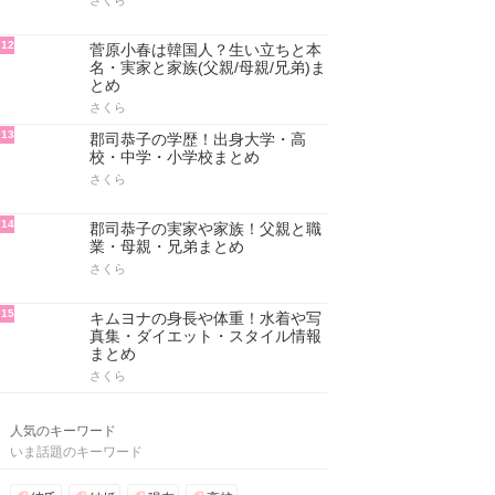
さくら
12
菅原小春は韓国人？生い立ちと本
名・実家と家族(父親/母親/兄弟)ま
とめ
さくら
13
郡司恭子の学歴！出身大学・高
校・中学・小学校まとめ
さくら
14
郡司恭子の実家や家族！父親と職
業・母親・兄弟まとめ
さくら
15
キムヨナの身長や体重！水着や写
真集・ダイエット・スタイル情報
まとめ
さくら
人気のキーワード
いま話題のキーワード