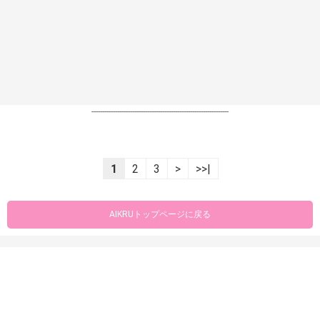
----------------------------------------------------------------
1
2
3
>
>>|
AIKRUトップページに戻る