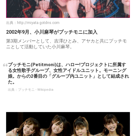
出典：
http://miyata.gotdns.com
2002年9月、小川麻琴がプッチモニに加入
第3期メンバーとして、吉澤ひとみ、アヤカと共にプッチモ
ニとして活動していた小川麻琴。
プッチモニ(Petitmoni)は、ハロー!プロジェクトに所属す
る女性歌手グループ、女性アイドルユニット。モーニング
娘。からの2番目の「グループ内ユニット」として結成され
た。
出典：
プッチモニ - Wikipedia