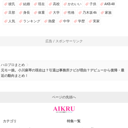
彼氏
結婚
現在
高校
かわいい
子供
AKB48
旦那
身長
体重
大学
性格
乃木坂46
家族
人気
ランキング
熱愛
中学
学歴
実家
広告 / スポンサーリンク
ハロプロまとめ
元モー娘。小川麻琴の現在は？引退は事務所クビが理由？デビューから復帰・最
近の動向まとめ！
ページの先頭へ
カテゴリ
特集一覧