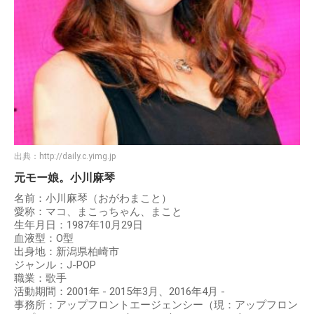
出典：
http://daily.c.yimg.jp
元モー娘。小川麻琴
名前：小川麻琴（おがわまこと）
愛称：マコ、まこっちゃん、まこと
生年月日：1987年10月29日
血液型：O型
出身地：新潟県柏崎市
ジャンル：J-POP
職業：歌手
活動期間：2001年 - 2015年3月、2016年4月 -
事務所：アップフロントエージェンシー（現：アップフロン