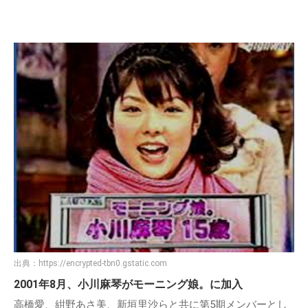
出典：
https://encrypted-tbn0.gstatic.com
2001年8月、小川麻琴がモーニング娘。に加入
高橋愛、紺野あさ美、新垣里沙らと共に第5期メンバーとし