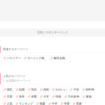
広告 / スポンサーリンク
関連するキーワード
バスツアー
モーニング娘。
飯田圭織
人気のキーワード
いま話題のキーワード
彼氏
結婚
現在
高校
かわいい
子供
AKB48
旦那
身長
体重
大学
性格
乃木坂46
家族
人気
ランキング
熱愛
中学
学歴
実家