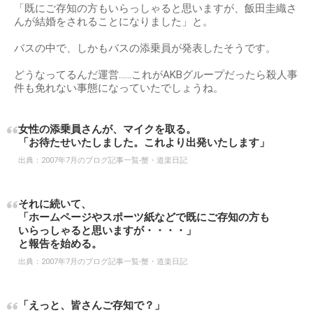
「既にご存知の方もいらっしゃると思いますが、飯田圭織さ
んが結婚をされることになりました」と。
バスの中で、しかもバスの添乗員が発表したそうです。
どうなってるんだ運営……これがAKBグループだったら殺人事
件も免れない事態になっていたでしょうね。
女性の添乗員さんが、マイクを取る。
「お待たせいたしました。これより出発いたします」
出典：
2007年7月のブログ記事一覧-蟹・道楽日記
それに続いて、
「ホームページやスポーツ紙などで既にご存知の方も
いらっしゃると思いますが・・・・」
と報告を始める。
出典：
2007年7月のブログ記事一覧-蟹・道楽日記
「えっと、皆さんご存知で？」