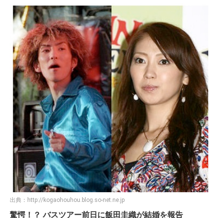
出典：
http://kogaohouhou.blog.so-net.ne.jp
驚愕！？ バスツアー前日に飯田圭織が結婚を報告