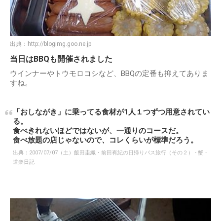
出典：
http://blogimg.goo.ne.jp
当日はBBQも開催されました
ウインナーやトウモロコシなど、BBQの定番も抑えてありま
すね。
「おしながき」に乗ってる食材が1人１つずつ用意されてい
る。
食べきれないほどではないが、一通りのコースだ。
食べ放題の店じゃないので、コレくらいが標準だろう。
出典：
2007/07/07（土）飯田圭織・前田有紀の日帰りバス旅行（その２） - 蟹・
道楽日記