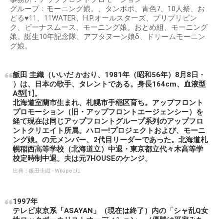
グループ：モーニング娘。、タンポポ、青色7、10人祭、お
どる♥11、11WATER、H.P.オールスターズ、プリプリピン
ク、ビーナスムース、モーニング娘。おとめ組、モーニング
娘。誕生10年記念隊、アフタヌーン娘δ、ドリームモーニン
グ娘。
飯田 圭織（いいだ かおり、1981年（昭和56年）8月8日 -
）は、日本の歌手、タレントである。身長164cm、血液型
A型[1]。
北海道室蘭市生まれ、札幌市手稲区育ち。アップフロント
プロモーション（旧・アップフロントエージェンシー）を
経て現在は同じアップフロントグループ系列のアップフロ
ントクリエイト所属。ハロー!プロジェクトおよび、モーニ
ング娘。の元メンバー、2代目リーダーであった。北海道札
幌稲西高等学校（北海道立）中退・東京都立代々木高等学
校定時制中退。夫は元7HOUSEのケンジ。
出典：
飯田圭織 - Wikipedia
1997年
テレビ東京系「ASAYAN」（現在は終了）内の「シャ乱Q女