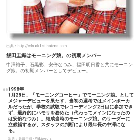
出典：
http://cdn-ak.f.st-hatena.com
飯田圭織はモーニング娘。の初期メンバー
中澤裕子、石黒彩、安倍なつみ、福田明日香と共にモーニン
グ娘。の初期メンバーとしてデビュー。
1998年
1月28日、「モーニングコーヒー」でモーニング娘。として
メジャーデビューを果たす。当初の選考ではメインボーカ
ルだったが、学校の試験でレコーディング2日目に参加でき
ず、最終的にハモリを務めた（代わってメインになったの
は安倍なつみ）。結成当時のモーニング娘。のリーダーに
立候補するが、スタッフの判断により最年長の中澤にな
る。
出典：
飯田圭織 - Wikipedia