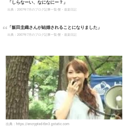
「しらなーい、なになにー？」
出典：
2007年7月のブログ記事一覧-蟹・道楽日記
「飯田圭織さんが結婚されることになりました」
出典：
2007年7月のブログ記事一覧-蟹・道楽日記
出典：
https://encrypted-tbn3.gstatic.com