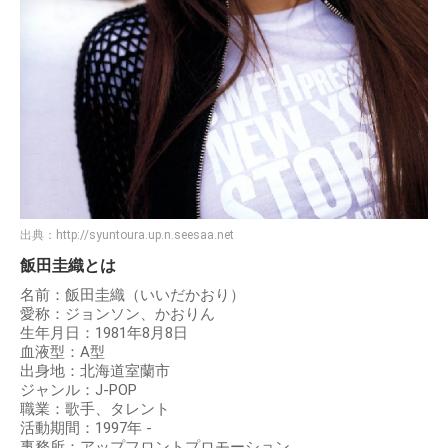
出典：
http://syuntoura.up.n.seesaa.net
飯田圭織とは
名前：飯田圭織（いいだかおり）
愛称：ジョンソン、かおりん
生年月日：1981年8月8日
血液型：A型
出身地：北海道室蘭市
ジャンル：J-POP
職業：歌手、タレント
活動期間：1997年 -
事務所：アップフロントプロモーション