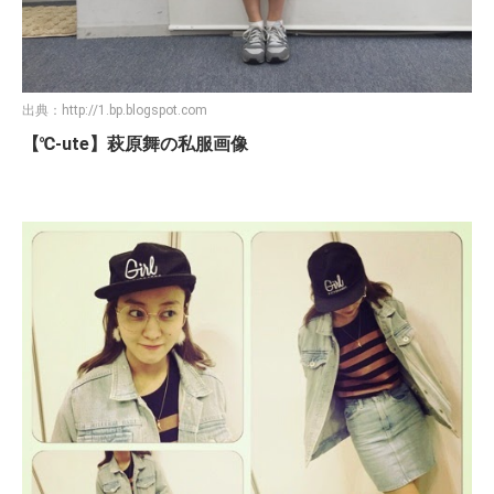
出典：
http://1.bp.blogspot.com
【℃-ute】萩原舞の私服画像