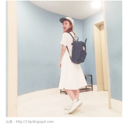
出典：
http://3.bp.blogspot.com