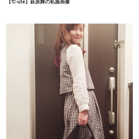
【℃-ute】萩原舞の私服画像