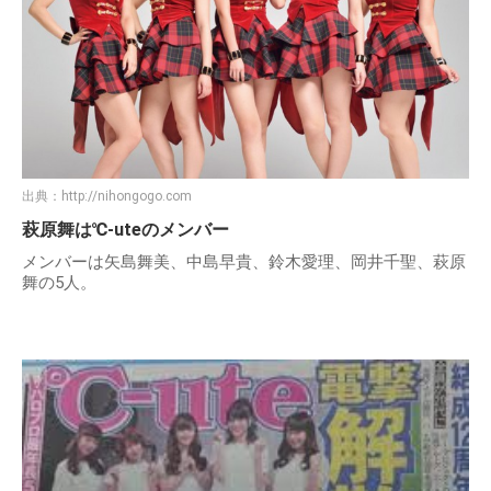
出典：
http://nihongogo.com
萩原舞は℃-uteのメンバー
メンバーは矢島舞美、中島早貴、鈴木愛理、岡井千聖、萩原
舞の5人。