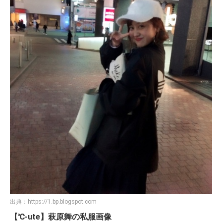
出典：
https://1.bp.blogspot.com
【℃-ute】萩原舞の私服画像