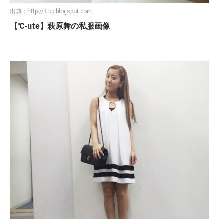
出典：
http://3.bp.blogspot.com
【℃-ute】萩原舞の私服画像