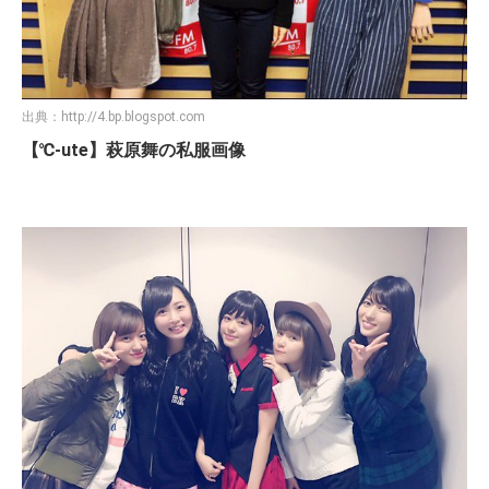
出典：
http://4.bp.blogspot.com
【℃-ute】萩原舞の私服画像