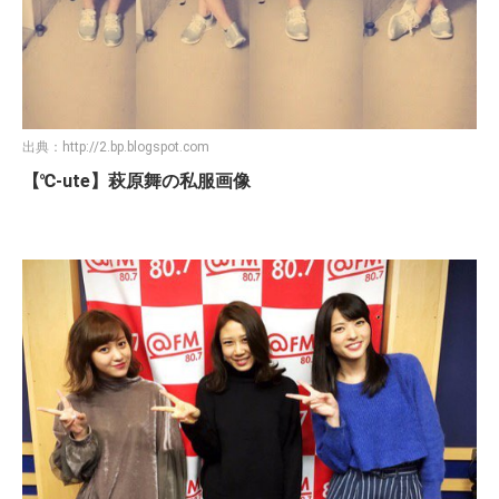
出典：
http://2.bp.blogspot.com
【℃-ute】萩原舞の私服画像