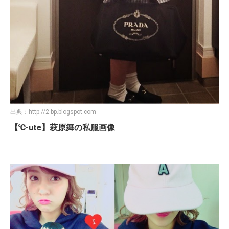
出典：
http://2.bp.blogspot.com
【℃-ute】萩原舞の私服画像