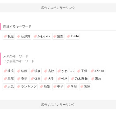
広告 / スポンサーリンク
関連するキーワード
私服
萩原舞
かわいい
髪型
℃-ute
人気のキーワード
いま話題のキーワード
彼氏
結婚
現在
高校
かわいい
子供
AKB48
旦那
身長
体重
大学
性格
乃木坂46
家族
人気
ランキング
熱愛
中学
学歴
実家
広告 / スポンサーリンク