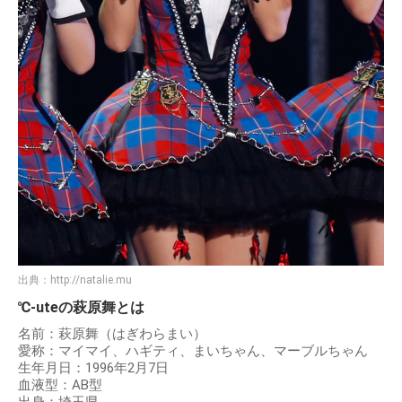
出典：
http://natalie.mu
℃-uteの萩原舞とは
名前：萩原舞（はぎわらまい）
愛称：マイマイ、ハギティ、まいちゃん、マーブルちゃん
生年月日：1996年2月7日
血液型：AB型