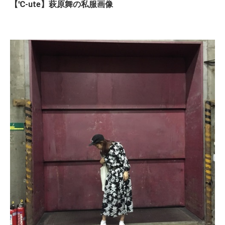
【℃-ute】萩原舞の私服画像