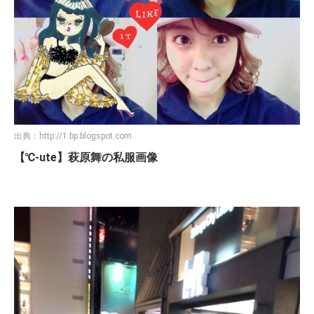
出典：
http://1.bp.blogspot.com
【℃-ute】萩原舞の私服画像