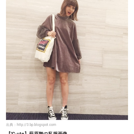
出典：
http://3.bp.blogspot.com
【℃-ute】萩原舞の私服画像