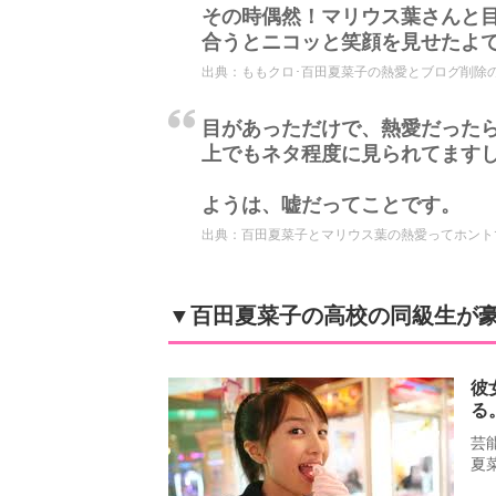
その時偶然！マリウス葉さんと
合うとニコッと笑顔を見せたよ
出典：
ももクロ･百田夏菜子の熱愛とブログ削除の
目があっただけで、熱愛だった
上でもネタ程度に見られてます
ようは、嘘だってことです。
出典：
百田夏菜子とマリウス葉の熱愛ってホントですか？
▼百田夏菜子の高校の同級生が
彼
る
芸
夏