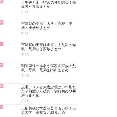
5
泉里香と山下智久の仲や関係！熱
愛説や共演まとめ
さくら
6
宮澤智の学歴！大学・高校・中
学・小学校まとめ
さくら
7
宮澤智の実家は金持ち！父親・母
親・兄弟など家族まとめ
さくら
8
鞘師里保の本名や実家＆家族！父
親・母親・兄弟(妹/弟)まとめ
さくら
9
広瀬アリスと大倉忠義はいつ別れ
た？熱愛から破局・馴れ初めや共
演もまとめ
さくら
10
矢部美穂の学歴＆昔と若い頃！出
身大学・高校など総まとめ