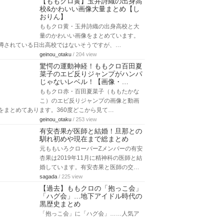
【ももクロ黄】玉井詩織の出身高
校&かわいい画像大量まとめ【し
おりん】
ももクロ黄・玉井詩織の出身高校と大
量のかわいい画像をまとめています。
噂されている日出高校ではないそうですが、…
geinou_otaku
/ 204 view
驚愕の運動神経！ももクロ百田夏
菜子のエビ反りジャンプがハンパ
じゃないレベル！【画像・…
ももクロ赤・百田夏菜子（ももたかな
こ）のエビ反りジャンプの画像と動画
をまとめてあります。360度どこから見て…
geinou_otaku
/ 253 view
有安杏果が医師と結婚！旦那との
馴れ初めや現在まで総まとめ
元ももいろクローバーZメンバーの有安
杏果は2019年11月に精神科の医師と結
婚しています。有安杏果と医師の交…
sagada
/ 225 view
【過去】ももクロの「抱っこ会」
「ハグ会」…地下アイドル時代の
黒歴史まとめ
「抱っこ会」に「ハグ会」……人気ア