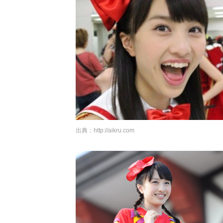
出典：
http://aikru.com