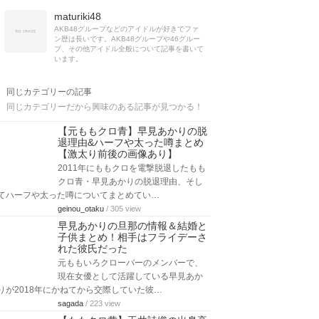
maturiki48
AKB48グループなどのアイドルが好きでファ
ン歴は長いです。AKB48グループや46グルー
プ、その他アイドル全般について記事を書いて
います。
同じカテゴリーの記事
同じカテゴリーだから興味のある記事が見つかる！
【元ももクロ青】早見あかりの脱
退理由&ハーフや太った噂まとめ
【激太り前後の画像あり】
2011年にももクロを電撃脱退したもも
クロ青・早見あかりの脱退理由、そし
てハーフや太った噂についてまとめてい…
geinou_otaku
/ 305 view
早見あかりの旦那の情報＆結婚と
子供まとめ！相手はフライデーさ
れた彼氏だった
元ももいろクローバーのメンバーで、
現在女優として活躍している早見あか
りが2018年にかねてから交際していた彼…
sagada
/ 223 view