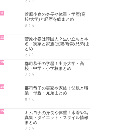
さくら
11
菅原小春の身長や体重・学歴(高
校/大学)と経歴を総まとめ
さくら
12
菅原小春は韓国人？生い立ちと本
名・実家と家族(父親/母親/兄弟)ま
とめ
さくら
13
郡司恭子の学歴！出身大学・高
校・中学・小学校まとめ
さくら
14
郡司恭子の実家や家族！父親と職
業・母親・兄弟まとめ
さくら
15
キムヨナの身長や体重！水着や写
真集・ダイエット・スタイル情報
まとめ
さくら