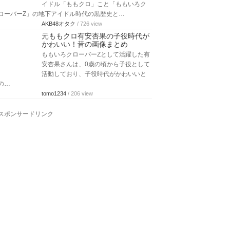
イドル「ももクロ」こと「ももいろク
ローバーZ」の地下アイドル時代の黒歴史と…
AKB48オタク
/ 726 view
元ももクロ有安杏果の子役時代が
かわいい！昔の画像まとめ
ももいろクローバーZとして活躍した有
安杏果さんは、0歳の頃から子役として
活動しており、子役時代がかわいいと
の…
tomo1234
/ 206 view
スポンサードリンク