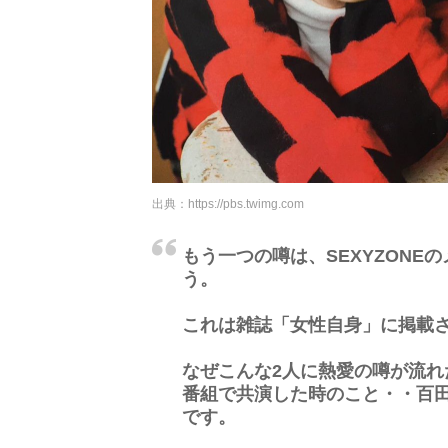
出典：
https://pbs.twimg.com
もう一つの噂は、SEXYZON
う。
これは雑誌「女性自身」に掲載
なぜこんな2人に熱愛の噂が流れた
番組で共演した時のこと・・百
です。