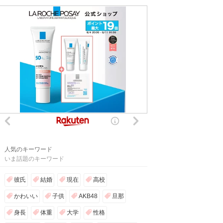
人気のキーワード
いま話題のキーワード
彼氏
結婚
現在
高校
かわいい
子供
AKB48
旦那
身長
体重
大学
性格