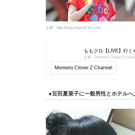
出典：
http://blog-imgs-62.fc2.com
ももクロ【LIVE】行くぜっ
出典：Momoiro Clover Z Chann
Momoiro Clover Z Channel
●百田夏菜子に一般男性とホテルへ