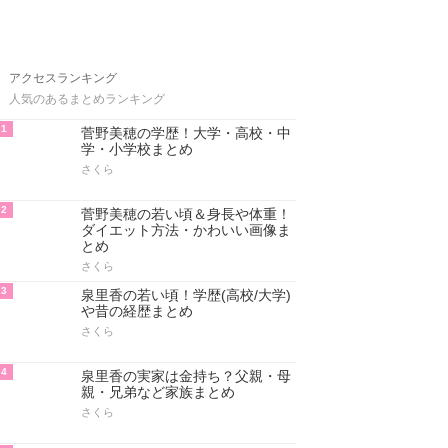
アクセスランキング
人気のあるまとめランキング
1
菅野美穂の学歴！大学・高校・中
学・小学校まとめ
さくら
2
菅野美穂の若い頃＆身長や体重！
ダイエット方法・かわいい画像ま
とめ
さくら
3
泉里香の若い頃！学歴(高校/大学)
や昔の経歴まとめ
さくら
4
泉里香の実家は金持ち？父親・母
親・兄弟など家族まとめ
さくら