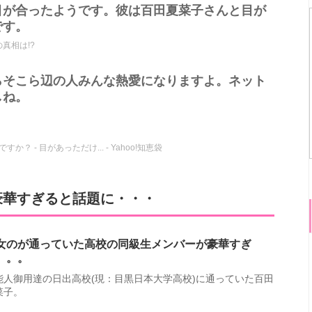
目が合ったようです。彼は百田夏菜子さんと目が
です。
真相は!?
らそこら辺の人みんな熱愛になりますよ。ネット
しね。
 - 目があっただけ... - Yahoo!知恵袋
豪華すぎると話題に・・・
女のが通っていた高校の同級生メンバーが豪華すぎ
。。。
能人御用達の日出高校(現：目黒日本大学高校)に通っていた百田
菜子。