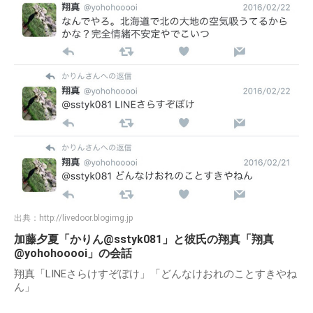
出典：
http://livedoor.blogimg.jp
加藤夕夏「かりん@sstyk081」と彼氏の翔真「翔真
@yohohooooi」の会話
翔真「LINEさらけすぞぼけ」「どんなけおれのことすきやね
ん」