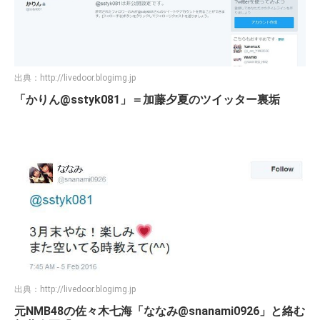
出典：
http://livedoor.blogimg.jp
「かりん@sstyk081」＝加藤夕夏のツイッター裏垢
出典：
http://livedoor.blogimg.jp
元NMB48の佐々木七海「ななみ@snanami0926」と絡む