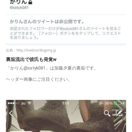
出典：
http://livedoor.blogimg.jp
裏垢流出で彼氏も発覚w
「かりん@sstyk081」は加藤夕夏の裏垢です。
ヘッダー画像にご注目ください。