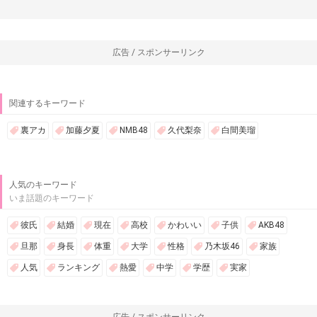
広告 / スポンサーリンク
関連するキーワード
裏アカ
加藤夕夏
NMB48
久代梨奈
白間美瑠
人気のキーワード
いま話題のキーワード
彼氏
結婚
現在
高校
かわいい
子供
AKB48
旦那
身長
体重
大学
性格
乃木坂46
家族
人気
ランキング
熱愛
中学
学歴
実家
広告 / スポンサーリンク