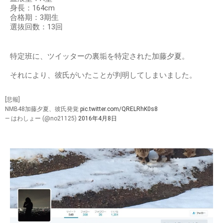
身長：164cm
合格期：3期生
選抜回数：13回
特定班に、ツイッターの裏垢を特定された加藤夕夏。
それにより、彼氏がいたことが判明してしまいました。
[悲報]
NMB48加藤夕夏、彼氏発覚
pic.twitter.com/QRELRhK0s8
— はわしょー (@no21125)
2016年4月8日