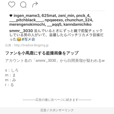
出典：
http://livedoor.blogimg.jp
ファンを小馬鹿にする盗撮画像をアップ
アカウント名の「smmr_3030」から白間美瑠が疑われるw
s：しろ
m：ま
m：み
r：る
-----------------広告の後に次ページに続きます-----------------
広告 / スポンサーリンク