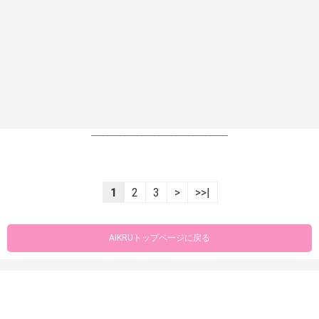
----------------------------------------------------------------
1
2
3
>
>>|
AIKRUトップページに戻る