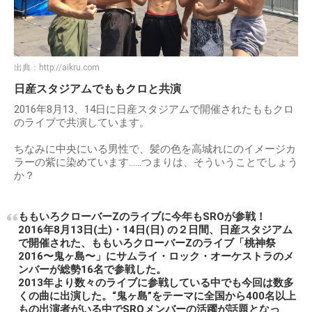
出典：
http://aikru.com
日産スタジアムでももクロと共演
2016年8月13、14日に日産スタジアムで開催されたももクロ
のライブで共演しています。
ちなみに中央にいる男性で、髪の色を高城れにのイメージカ
ラーの紫に染めています……つまりは、そういうことでしょう
か？
ももいろクローバーZのライブに今年もSROが参戦！
2016年8月13日(土)・14日(日) の２日間、日産スタジアム
で開催された、ももいろクローバーZのライブ「桃神祭
2016〜鬼ヶ島〜」にサムライ・ロック・オーケストラのメ
ンバーが総勢16名で参戦した。
2013年より数々のライブに参戦している中でも今回は数多
くの曲に出演した。“鬼ヶ島”をテーマに全国から400名以上
もの出演者がいる中でSROメンバーの活躍が話題となっ