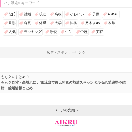
いま話題のキーワード
彼氏
結婚
現在
高校
かわいい
子供
AKB48
旦那
身長
体重
大学
性格
乃木坂46
家族
人気
ランキング
熱愛
中学
学歴
実家
広告 / スポンサーリンク
ももクロまとめ
ももクロ紫・高城れにLINE流出で彼氏発覚の熱愛スキャンダル＆恋愛遍歴や結
婚・離婚情報まとめ
ページの先頭へ