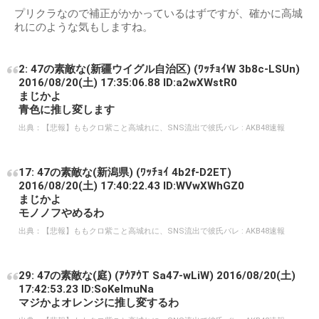
プリクラなので補正がかかっているはずですが、確かに高城
れにのような気もしますね。
2: 47の素敵な(新疆ウイグル自治区) (ﾜｯﾁｮｲW 3b8c-LSUn)
2016/08/20(土) 17:35:06.88 ID:a2wXWstR0
まじかよ
青色に推し変します
出典：
【悲報】ももクロ紫こと高城れに、SNS流出で彼氏バレ : AKB48速報
17: 47の素敵な(新潟県) (ﾜｯﾁｮｲ 4b2f-D2ET)
2016/08/20(土) 17:40:22.43 ID:WVwXWhGZ0
まじかよ
モノノフやめるわ
出典：
【悲報】ももクロ紫こと高城れに、SNS流出で彼氏バレ : AKB48速報
29: 47の素敵な(庭) (ｱｳｱｳT Sa47-wLiW) 2016/08/20(土)
17:42:53.23 ID:SoKelmuNa
マジかよオレンジに推し変するわ