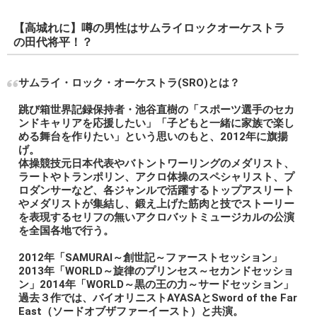
【高城れに】噂の男性はサムライロックオーケストラ
の田代将平！？
サムライ・ロック・オーケストラ(SRO)とは？
跳び箱世界記録保持者・池谷直樹の「スポーツ選手のセカ
ンドキャリアを応援したい」「子どもと一緒に家族で楽し
める舞台を作りたい」という思いのもと、2012年に旗揚
げ。
体操競技元日本代表やバトントワーリングのメダリスト、
ラートやトランポリン、アクロ体操のスペシャリスト、プ
ロダンサーなど、各ジャンルで活躍するトップアスリート
やメダリストが集結し、鍛え上げた筋肉と技でストーリー
を表現するセリフの無いアクロバットミュージカルの公演
を全国各地で行う。
2012年「SAMURAI～創世記～ファーストセッション」
2013年「WORLD～旋律のプリンセス～セカンドセッショ
ン」2014年「WORLD～黒の王の力～サードセッション」
過去３作では、バイオリニストAYASAとSword of the Far
East（ソードオブザファーイースト）と共演。