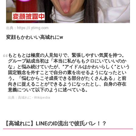
出典：
https://i.ytimg.com
変顔もかわいい高城れにw
もともとは極度の人見知りで、緊張しやすい気質を持つ。
グループ結成当初は「本当に私がももクロにいていいのか
な」と悩み続けていたが、”アイドルはかわいらしく”という
固定観念を外すことで自分の素を出せるようになったとい
う。「悩むからこそ成長できる部分がたくさんある」と前
向きに捉えることができるようになったとし、自身の存在
意義について以下のように述べている。
出典：
高城れに - Wikipedia
【高城れに】LINEのID流出で彼氏バレ！？