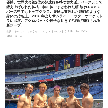
優勝。世界大会第2位の好成績を持つ実力派。ベースとして
鍛え上げられた体格、特に体にまとわれた筋肉はSROメン
バーの中でもトップクラス。腹筋は並外れた彫刻のような
身体の持ち主。2016 年よりサムライ・ロック・オーケスト
ラに出演。アクロバットや軽快な動きで活躍が期待される
新ホープ。
出典：
キャスト | サムライ・ロック・オーケストラ SAMURAI ROCK
ORCHESTRA