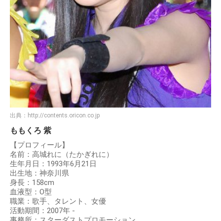
出典：
http://contents.oricon.co.jp
ももくろ 紫
【プロフィール】
名前：高城れに（たかぎれに）
生年月日：1993年6月21日
出生地：神奈川県
身長：158cm
血液型：O型
職業：歌手、タレント、女優
活動期間：2007年 -
事務所：スターダストプロモーション