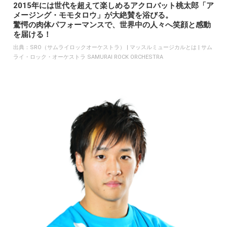
2015年には世代を超えて楽しめるアクロバット桃太郎「ア
メージング・モモタロウ」が大絶賛を浴びる。
驚愕の肉体パフォーマンスで、世界中の人々へ笑顔と感動
を届ける！
出典：
SRO（サムライロックオーケストラ） | マッスルミュージカルとは | サム
ライ・ロック・オーケストラ SAMURAI ROCK ORCHESTRA