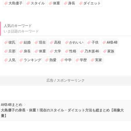
大島優子
スタイル
体重
身長
ダイエット
人気のキーワード
いま話題のキーワード
彼氏
結婚
現在
高校
かわいい
子供
AKB48
旦那
身長
体重
大学
性格
乃木坂46
家族
人気
ランキング
熱愛
中学
学歴
実家
広告 / スポンサーリンク
AKB48まとめ
大島優子の身長・体重！現在のスタイル・ダイエット方法も総まとめ【画像大
量】