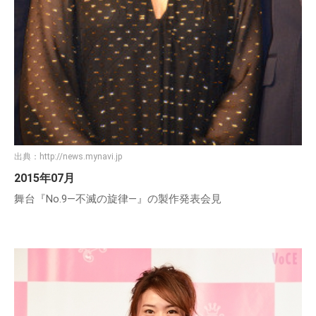
出典：
http://news.mynavi.jp
2015年07月
舞台『No.9―不滅の旋律―』の製作発表会見