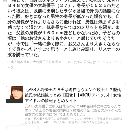
一転して、低身長をポジティブに捉えているのが、元ＡＫ
Ｂ４８で女優の大島優子（２７）。身長が１５２ｃｍだと
いう彼女は、以前に出演したラジオ番組で身長の話題にな
った際、好きになった男性の身長が低かった場合でも、自
分の身長がそれよりもさらに低ければ、男性は気まずさを
感じなくて済むと、低身長ならではのメリットを紹介。ま
た、父親の身長が１６０ｃｍほどしかないため、子どもの
頃は「他のお父さんよりも小さい」と感じていたそうだ
が、今では「一緒に歩く際に、お父さんより大きくならな
くて良かったとすごく思う」としみじみ語り、リスナーの
涙を誘っていた。
出典：
橋本環奈に大島優子「低身長アイドル」たちの苦悩とは？｜ニフティニュ
ース
元AKB大島優子の彼氏は現在もウエンツ瑛士！？歴代
彼氏や結婚観まとめ【画像】 | AIKRU[アイクル]｜女性
アイドルの情報まとめサイト
元AKB大島優子に彼氏は居るのか？AKB在籍時に噂になったウ
エンツ瑛士との現在の関係は？結婚の予定はあるのか？そんな
彼女の恋愛事情についてまとめました。
出典：元AKB大島優子の彼氏は現在もウエンツ瑛士！？歴代彼氏や結婚観ま
とめ【画像】 | AIKRU[アイクル]｜女性アイドルの情報まとめサイト