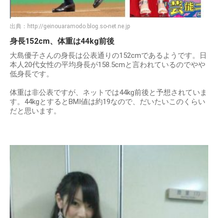
出典：
http://geinouaramodo.blog.so-net.ne.jp
身長152cm、体重は44kg前後
大島優子さんの身長は公表通りの152cmであるようです。日
本人20代女性の平均身長が158.5cmと言われているのでやや
低身長です。
体重は非公表ですが、ネットでは44kg前後と予想されていま
す。44kgとするとBMI値は約19なので、だいたいこのくらい
だと思います。