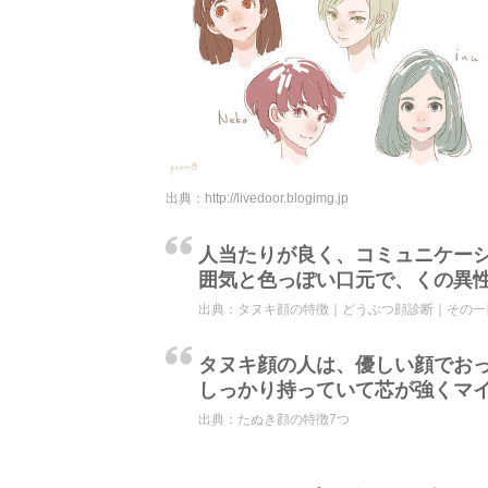
出典：
http://livedoor.blogimg.jp
人当たりが良く、コミュニケー
囲気と色っぽい口元で、くの異
出典：
タヌキ顔の特徴｜どうぶつ顔診断｜その一
タヌキ顔の人は、優しい顔でお
しっかり持っていて芯が強くマ
出典：
たぬき顔の特徴7つ