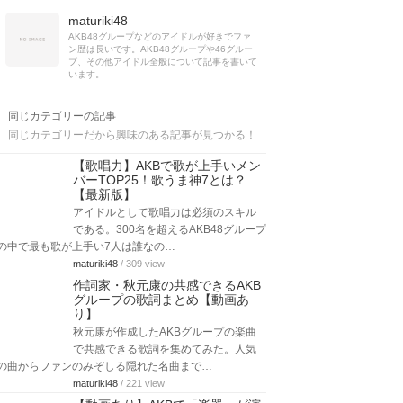
maturiki48
AKB48グループなどのアイドルが好きでファ
ン歴は長いです。AKB48グループや46グルー
プ、その他アイドル全般について記事を書いて
います。
同じカテゴリーの記事
同じカテゴリーだから興味のある記事が見つかる！
【歌唱力】AKBで歌が上手いメン
バーTOP25！歌うま神7とは？
【最新版】
アイドルとして歌唱力は必須のスキル
である。300名を超えるAKB48グループ
の中で最も歌が上手い7人は誰なの…
maturiki48
/ 309 view
作詞家・秋元康の共感できるAKB
グループの歌詞まとめ【動画あ
り】
秋元康が作成したAKBグループの楽曲
で共感できる歌詞を集めてみた。人気
の曲からファンのみぞしる隠れた名曲まで…
maturiki48
/ 221 view