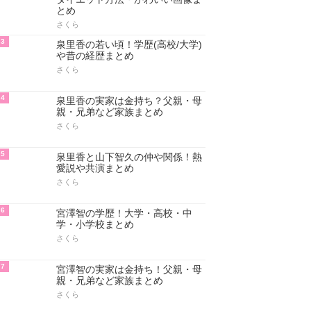
とめ
さくら
3
泉里香の若い頃！学歴(高校/大学)
や昔の経歴まとめ
さくら
4
泉里香の実家は金持ち？父親・母
親・兄弟など家族まとめ
さくら
5
泉里香と山下智久の仲や関係！熱
愛説や共演まとめ
さくら
6
宮澤智の学歴！大学・高校・中
学・小学校まとめ
さくら
7
宮澤智の実家は金持ち！父親・母
親・兄弟など家族まとめ
さくら