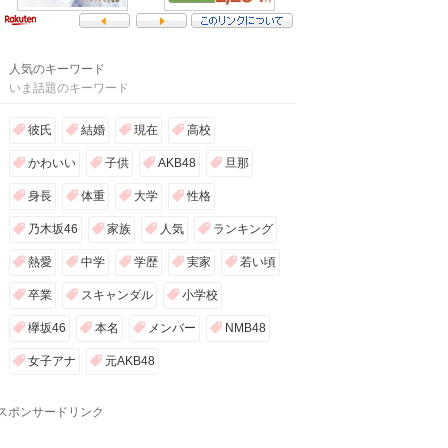
人気のキーワード
いま話題のキーワード
彼氏
結婚
現在
高校
かわいい
子供
AKB48
旦那
身長
体重
大学
性格
乃木坂46
家族
人気
ランキング
熱愛
中学
学歴
実家
若い頃
卒業
スキャンダル
小学校
欅坂46
本名
メンバー
NMB48
女子アナ
元AKB48
スポンサードリンク