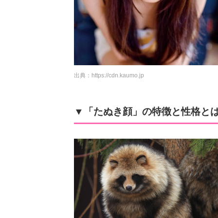
出典：
https://cdn.kaumo.jp
▼「たぬき顔」の特徴と性格とは