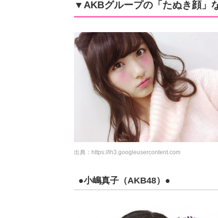
▼AKBグループの「たぬき顔」な
出典：
https://lh3.googleusercontent.com
●小嶋真子（AKB48）●