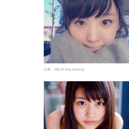
出典：
http://rr.img.naver.jp