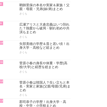
8
鞘師里保の本名や実家＆家族！父
親・母親・兄弟(妹/弟)まとめ
さくら
9
広瀬アリスと大倉忠義はいつ別れ
た？熱愛から破局・馴れ初めや共
演もまとめ
さくら
10
矢部美穂の学歴＆昔と若い頃！出
身大学・高校など総まとめ
さくら
11
菅原小春の身長や体重・学歴(高
校/大学)と経歴を総まとめ
さくら
12
菅原小春は韓国人？生い立ちと本
名・実家と家族(父親/母親/兄弟)ま
とめ
さくら
13
郡司恭子の学歴！出身大学・高
校・中学・小学校まとめ