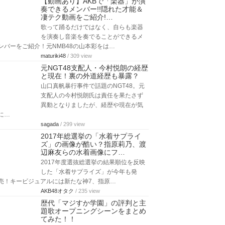
【動画あり】AKBで「楽器」が演
奏できるメンバー!!隠れた才能＆
凄テク動画をご紹介!…
歌って踊るだけではなく、自らも楽器
を演奏し音楽を奏でることができるメ
ンバーをご紹介！元NMB48の山本彩をは…
maturiki48
/ 309 view
元NGT48支配人・今村悦朗の経歴
と現在！裏の外道経歴も暴露？
山口真帆暴行事件で話題のNGT48。元
支配人の今村悦朗氏は責任を果たさず
異動となりましたが、経歴や現在が気
に…
sagada
/ 299 view
2017年総選挙の「水着サプライ
ズ」の画像が酷い？指原莉乃、渡
辺麻友らの水着画像にフ…
2017年度選抜総選挙の結果順位を反映
した「水着サプライズ」が今年も発
売！キービジュアルには新たな神7、指原…
AKB48オタク
/ 235 view
歴代「マジすか学園」の評判と主
題歌オープニングシーンをまとめ
てみた！！