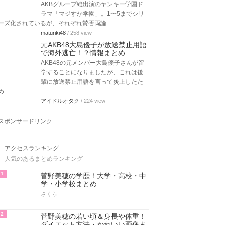
AKBグループ総出演のヤンキー学園ド
ラマ「マジすか学園」。1〜5までシリ
ーズ化されているが、それぞれ賛否両論…
maturiki48
/ 258 view
元AKB48大島優子が放送禁止用語
で海外逃亡！？情報まとめ
AKB48の元メンバー大島優子さんが留
学することになりましたが、これは後
輩に放送禁止用語を言って炎上したた
め…
アイドルオタク
/ 224 view
スポンサードリンク
アクセスランキング
人気のあるまとめランキング
1
菅野美穂の学歴！大学・高校・中
学・小学校まとめ
さくら
2
菅野美穂の若い頃＆身長や体重！
ダイエット方法・かわいい画像ま