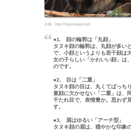
出典：
http://7dayshappy.com
●1. 顔の輪郭は「丸顔」
タヌキ顔の輪郭は、丸顔が多い
で、小顔というよりも若干顔は
女の子らしい「かわいい顔」は
のです。
●2. 目は「二重」
タヌキ顔の目は、丸くてぱっち
童顔に欠かせない「二重」は、
干たれ目で、表情豊か。思わず
す。
●3. 眉はゆるい「アーチ型」
タヌキ顔の眉は、穏やかな印象