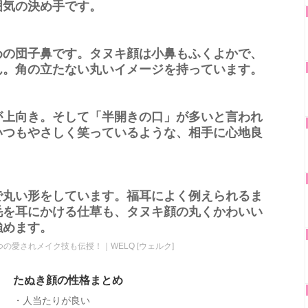
囲気の決め手です。
めの団子鼻です。タヌキ顔は小鼻もふくよかで、
ん。角の立たない丸いイメージを持っています。
が上向き。そして「半開きの口」が多いと言われ
いつもやさしく笑っているような、相手に心地良
。
で丸い形をしています。福耳によく例えられるま
毛を耳にかける仕草も、タヌキ顔の丸くかわいい
強めます。
の愛されメイク技も伝授！｜WELQ [ウェルク]
たぬき顔の性格まとめ
・人当たりが良い