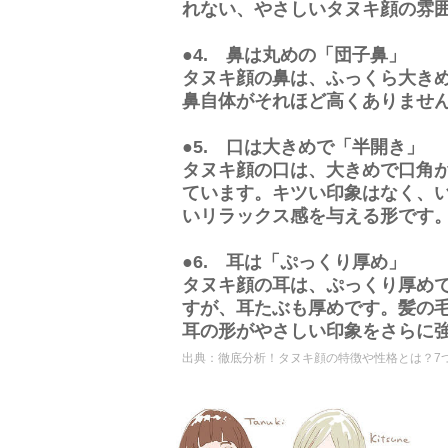
れない、やさしいタヌキ顔の雰
●4. 鼻は丸めの「団子鼻」
タヌキ顔の鼻は、ふっくら大き
鼻自体がそれほど高くありませ
●5. 口は大きめで「半開き」
タヌキ顔の口は、大きめで口角
ています。キツい印象はなく、
いリラックス感を与える形です
●6. 耳は「ぷっくり厚め」
タヌキ顔の耳は、ぷっくり厚め
すが、耳たぶも厚めです。髪の
耳の形がやさしい印象をさらに
出典：
徹底分析！タヌキ顔の特徴や性格とは？7つ