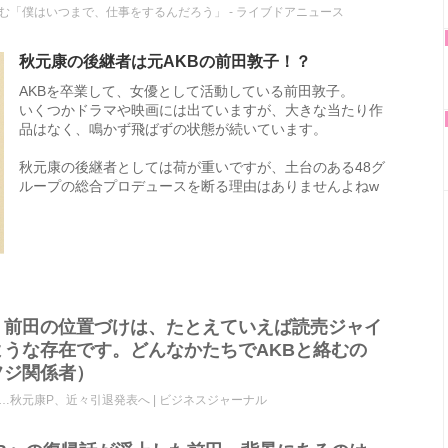
「僕はいつまで、仕事をするんだろう」 - ライブドアニュース
秋元康の後継者は元AKBの前田敦子！？
AKBを卒業して、女優として活動している前田敦子。
いくつかドラマや映画には出ていますが、大きな当たり作
品はなく、鳴かず飛ばずの状態が続いています。
秋元康の後継者としては荷が重いですが、土台のある48グ
ループの総合プロデュースを断る理由はありませんよねw
。前田の位置づけは、たとえていえば読売ジャイ
うな存在です。どんなかたちでAKBと絡むの
フジ関係者）
…秋元康P、近々引退発表へ | ビジネスジャーナル