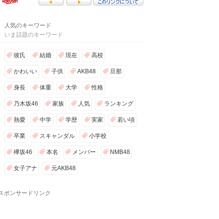
人気のキーワード
いま話題のキーワード
彼氏
結婚
現在
高校
かわいい
子供
AKB48
旦那
身長
体重
大学
性格
乃木坂46
家族
人気
ランキング
熱愛
中学
学歴
実家
若い頃
卒業
スキャンダル
小学校
欅坂46
本名
メンバー
NMB48
女子アナ
元AKB48
スポンサードリンク