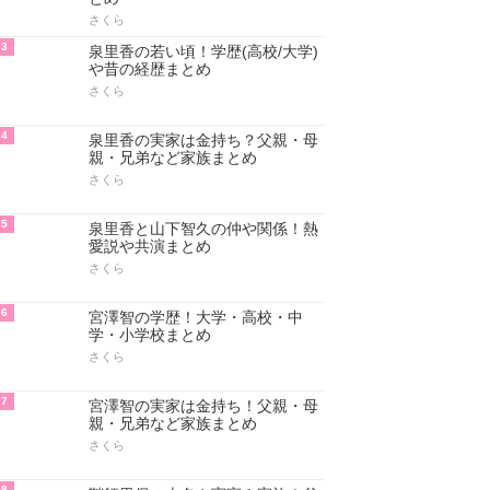
さくら
3
泉里香の若い頃！学歴(高校/大学)
や昔の経歴まとめ
さくら
4
泉里香の実家は金持ち？父親・母
親・兄弟など家族まとめ
さくら
5
泉里香と山下智久の仲や関係！熱
愛説や共演まとめ
さくら
6
宮澤智の学歴！大学・高校・中
学・小学校まとめ
さくら
7
宮澤智の実家は金持ち！父親・母
親・兄弟など家族まとめ
さくら
8