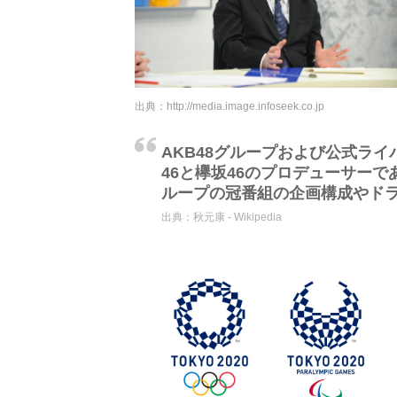
出典：
http://media.image.infoseek.co.jp
AKB48グループおよび公式ラ
46と欅坂46のプロデューサー
ループの冠番組の企画構成やド
出典：
秋元康 - Wikipedia