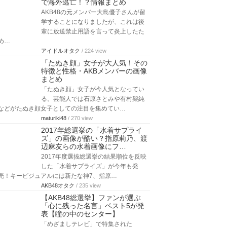
で海外逃亡！？情報まとめ
AKB48の元メンバー大島優子さんが留
学することになりましたが、これは後
輩に放送禁止用語を言って炎上したた
め…
アイドルオタク
/ 224 view
「たぬき顔」女子が大人気！その
特徴と性格・AKBメンバーの画像
まとめ
「たぬき顔」女子が今人気となってい
る。芸能人では石原さとみや有村架純
などがたぬき顔女子としての注目を集めてい…
maturiki48
/ 270 view
2017年総選挙の「水着サプライ
ズ」の画像が酷い？指原莉乃、渡
辺麻友らの水着画像にフ…
2017年度選抜総選挙の結果順位を反映
した「水着サプライズ」が今年も発
売！キービジュアルには新たな神7、指原…
AKB48オタク
/ 235 view
【AKB48総選挙】ファンが選ぶ
「心に残った名言」ベスト5が発
表【瞳の中のセンター】
「めざましテレビ」で特集された