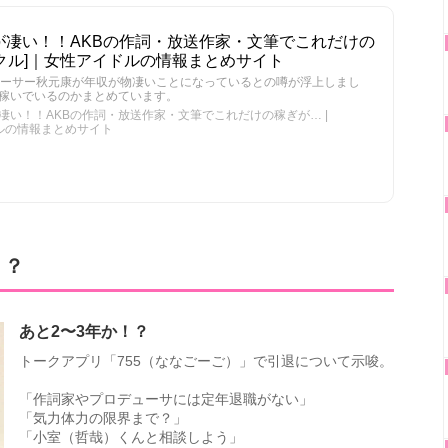
が凄い！！AKBの作詞・放送作家・文筆でこれだけの
[アイクル]｜女性アイドルの情報まとめサイト
デューサー秋元康が年収が物凄いことになっているとの噂が浮上しまし
稼いでいるのかまとめています。
い！！AKBの作詞・放送作家・文筆でこれだけの稼ぎが… |
ドルの情報まとめサイト
！？
あと2〜3年か！？
トークアプリ「755（ななごーご）」で引退について示唆。
「作詞家やプロデューサには定年退職がない」
「気力体力の限界まで？」
「小室（哲哉）くんと相談しよう」