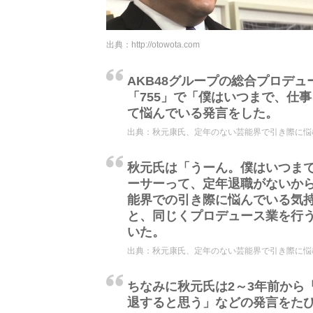
出典：
http://otowota.com
AKB48グループの総合プロデ
「755」で「僕はいつまで、仕
て悩んでいる発言をした。
出典：
秋元康氏、定年のない芸能界で引き際に悩む
秋元氏は「うーん。僕はいつま
ーサーって、定年退職がないか
能界での引き際に悩んでいる気
と、同じくプロデュース業を行
いた。
出典：
秋元康氏、定年のない芸能界で引き際に悩む
ちなみに秋元氏は2～3年前から
退すると思う」などの発言をた