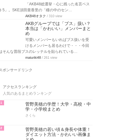
「AKB48総選挙・心に残った名言ベス
ト5」。SKE須田亜香里の「瞳の中のセン…
AKB48オタク
/ 310 view
AKBグループでは「ブス」扱い？
本当は「かわいい」メンバーまと
め
可愛いメンバーもいればブス扱いを受
けるメンバーも居るわけで・・・今回
はそんな普段ブスのレッテルを貼られている…
maturiki48
/ 261 view
スポンサードリンク
アクセスランキング
人気のあるまとめランキング
1
菅野美穂の学歴！大学・高校・中
学・小学校まとめ
さくら
2
菅野美穂の若い頃＆身長や体重！
ダイエット方法・かわいい画像ま
とめ