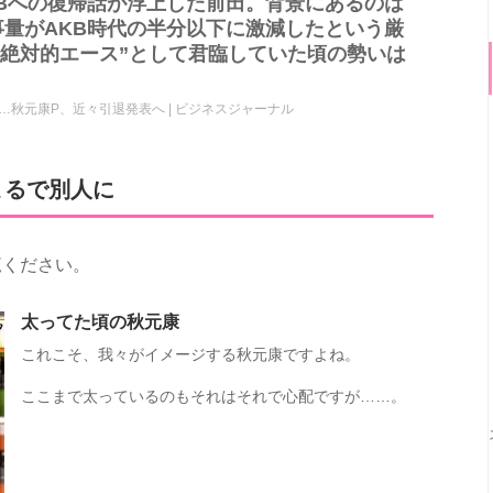
Bへの復帰話が浮上した前田。背景にあるのは
量がAKB時代の半分以下に激減したという厳
“絶対的エース”として君臨していた頃の勢いは
…秋元康P、近々引退発表へ | ビジネスジャーナル
まるで別人に
覧ください。
太ってた頃の秋元康
これこそ、我々がイメージする秋元康ですよね。
ここまで太っているのもそれはそれで心配ですが……。