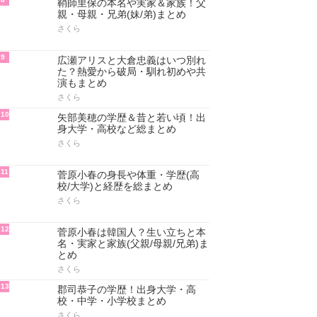
鞘師里保の本名や実家＆家族！父
親・母親・兄弟(妹/弟)まとめ
さくら
9
広瀬アリスと大倉忠義はいつ別れ
た？熱愛から破局・馴れ初めや共
演もまとめ
さくら
10
矢部美穂の学歴＆昔と若い頃！出
身大学・高校など総まとめ
さくら
11
菅原小春の身長や体重・学歴(高
校/大学)と経歴を総まとめ
さくら
12
菅原小春は韓国人？生い立ちと本
名・実家と家族(父親/母親/兄弟)ま
とめ
さくら
13
郡司恭子の学歴！出身大学・高
校・中学・小学校まとめ
さくら