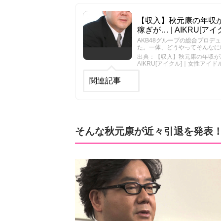
【収入】秋元康の年収
稼ぎが… | AIKRU
AKB48グループの総合プロ
た。一体、どうやってそんなに
出典：【収入】秋元康の年収が凄
AIKRU[アイクル]｜女性アイ
関連記事
そんな秋元康が近々引退を発表