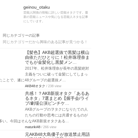
geinou_otaku
芸能人関係の情報に詳しい芸能オタクです。最
新の芸能ニュースや気になる芸能人ネタを記事
にしています。
同じカテゴリーの記事
同じカテゴリーだから興味のある記事が見つかる！
【髪色】AKB超選抜で黒髪は横山
由依ただひとりに！松井珠理奈ま
でもが金髪化し黒髪メン…
2017年、松井珠理奈が長年の黒髪絶対
主義をついに破って金髪にしてしまっ
たことで、遂に48グループの超選抜メ…
AKB48オタク
/ 238 view
共感！？AKB新規オタク「あるあ
るネタ」7選まとめ【握手会/ライ
ブ/劇場公演ピンチケ…
AKBグループのヲタクになりたての人
たちの行動や思考には共通するものが
多い。今回はそんなAKB新規オタクある…
maturiki48
/ 266 view
元AKB48大島優子が放送禁止用語