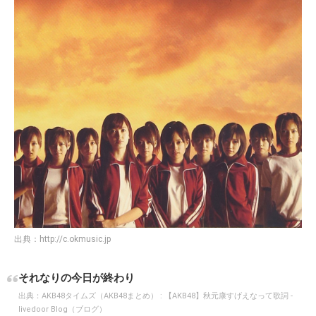
出典：
http://c.okmusic.jp
それなりの今日が終わり
出典：
AKB48タイムズ（AKB48まとめ） : 【AKB48】秋元康すげえなって歌詞 -
livedoor Blog（ブログ）