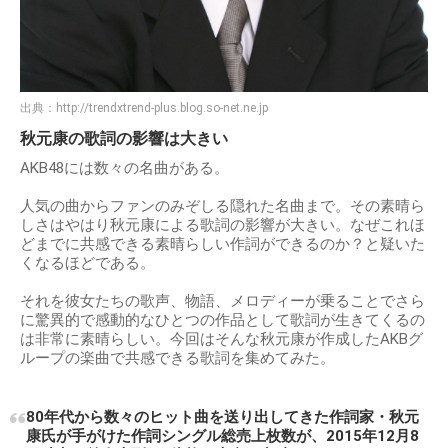
出典：
http://trendxtrend-plus.blog.so-net.ne.jp
秋元康の歌詞の影響は大きい
AKB48には数々の名曲がある。
人気の曲からファンのみぞしる隠れた名曲まで。その素晴ら
しさはやはり秋元康による歌詞の影響が大きい。なぜこれほ
どまでに共感できる素晴らしい作詞ができるのか？と疑いた
くなるほどである。
それを彼女たちの歌声、物語、メロディーが乗ることでさら
に驚異的で感動的なひとつの作品として歌詞が生きてくるの
は非常に素晴らしい。今回はそんな秋元康が作成したAKBグ
ループの楽曲で共感できる歌詞を集めてみた。
80年代から数々のヒット曲を送り出してきた作詞家・秋元
康氏が手がけた作詞シングル総売上枚数が、2015年12月8