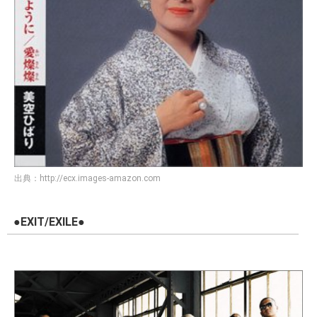
出典：
http://ecx.images-amazon.com
●EXIT/EXILE●