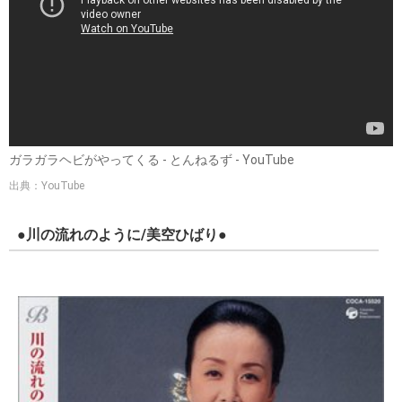
ガラガラヘビがやってくる - とんねるず - YouTube
出典：YouTube
●川の流れのように/美空ひばり●