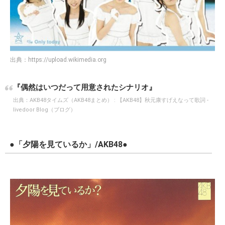
出典：
https://upload.wikimedia.org
『偶然はいつだって用意されたシナリオ』
出典：
AKB48タイムズ（AKB48まとめ） : 【AKB48】秋元康すげえなって歌詞 -
livedoor Blog（ブログ）
●「夕陽を見ているか」/AKB48●