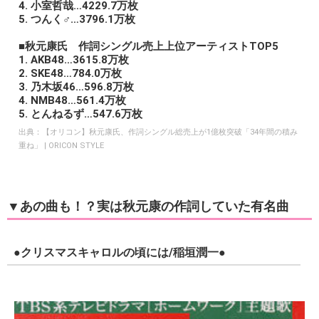
4. 小室哲哉…4229.7万枚
5. つんく♂…3796.1万枚
■秋元康氏 作詞シングル売上上位アーティストTOP5
1. AKB48…3615.8万枚
2. SKE48…784.0万枚
3. 乃木坂46…596.8万枚
4. NMB48…561.4万枚
5. とんねるず…547.6万枚
出典：
【オリコン】秋元康氏、作詞シングル総売上が1億枚突破「34年間の積み
重ね」 | ORICON STYLE
▼あの曲も！？実は秋元康の作詞していた有名曲
●クリスマスキャロルの頃には/稲垣潤一●