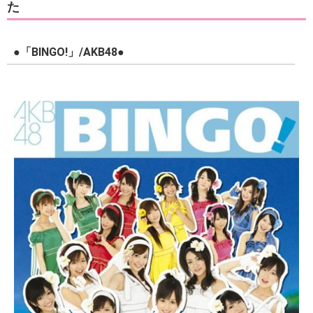
た
●「BINGO!」/AKB48●