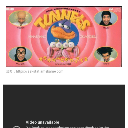
出典：
https://ssl-stat.amebame.com