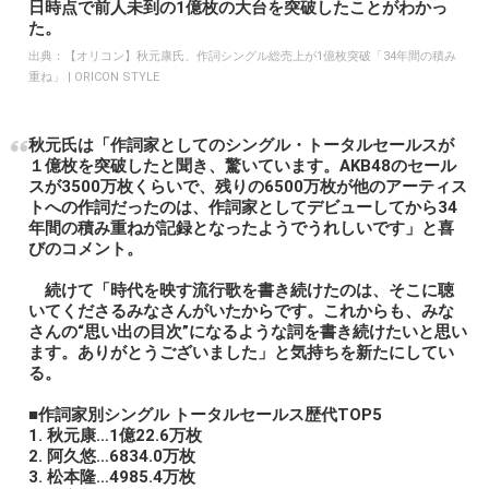
日時点で前人未到の1億枚の大台を突破したことがわかっ
た。
出典：
【オリコン】秋元康氏、作詞シングル総売上が1億枚突破「34年間の積み
重ね」 | ORICON STYLE
秋元氏は「作詞家としてのシングル・トータルセールスが
１億枚を突破したと聞き、驚いています。AKB48のセール
スが3500万枚くらいで、残りの6500万枚が他のアーティス
トへの作詞だったのは、作詞家としてデビューしてから34
年間の積み重ねが記録となったようでうれしいです」と喜
びのコメント。
続けて「時代を映す流行歌を書き続けたのは、そこに聴
いてくださるみなさんがいたからです。これからも、みな
さんの“思い出の目次”になるような詞を書き続けたいと思い
ます。ありがとうございました」と気持ちを新たにしてい
る。
■作詞家別シングル トータルセールス歴代TOP5
1. 秋元康…1億22.6万枚
2. 阿久悠…6834.0万枚
3. 松本隆…4985.4万枚