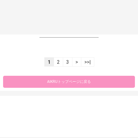
----------------------------------------------------------------
1
2
3
>
>>|
AIKRUトップページに戻る