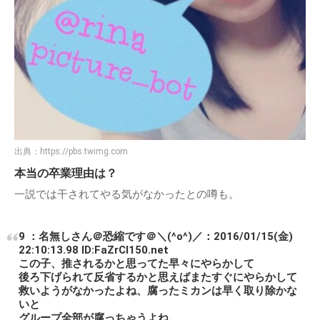
出典：
https://pbs.twimg.com
本当の卒業理由は？
一説では干されてやる気がなかったとの噂も。
9 ：名無しさん＠恐縮です＠＼(^o^)／：2016/01/15(金)
22:10:13.98 ID:FaZrCl150.net
この子、推されるかと思ってた早々にやらかして
後ろ下げられて反省するかと思えばまたすぐにやらかして
救いようがなかったよね、腐ったミカンは早く取り除かな
いと
グループ全部が腐っちゃうよね。