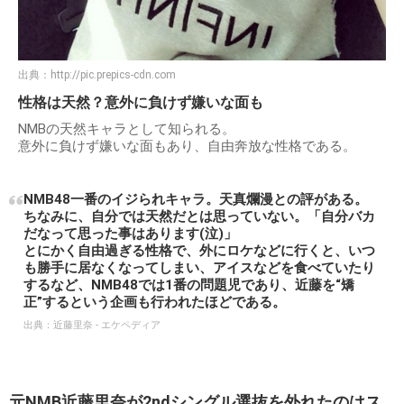
出典：
http://pic.prepics-cdn.com
性格は天然？意外に負けず嫌いな面も
NMBの天然キャラとして知られる。
意外に負けず嫌いな面もあり、自由奔放な性格である。
NMB48一番のイジられキャラ。天真爛漫との評がある。
ちなみに、自分では天然だとは思っていない。「自分バカ
だなって思った事はあります(泣)」
とにかく自由過ぎる性格で、外にロケなどに行くと、いつ
も勝手に居なくなってしまい、アイスなどを食べていたり
するなど、NMB48では1番の問題児であり、近藤を“矯
正”するという企画も行われたほどである。
出典：
近藤里奈 - エケペディア
元NMB近藤里奈が2ndシングル選抜を外れたのはス