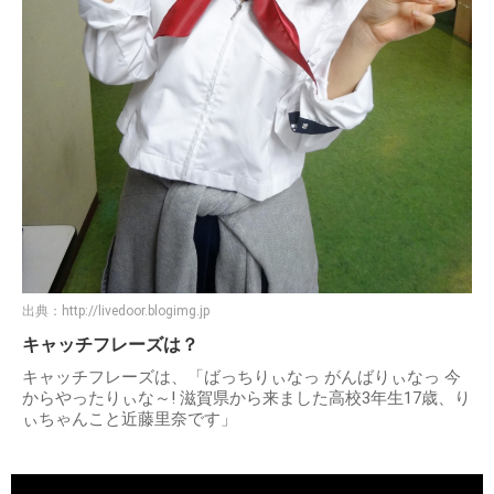
出典：
http://livedoor.blogimg.jp
キャッチフレーズは？
キャッチフレーズは、「ばっちりぃなっ がんばりぃなっ 今
からやったりぃな～! 滋賀県から来ました高校3年生17歳、り
ぃちゃんこと近藤里奈です」