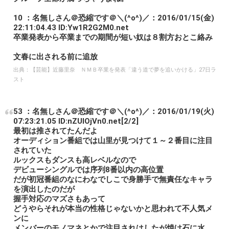
10 ：名無しさん＠恐縮です＠＼(^o^)／：2016/01/15(金)
22:11:04.43 ID:Yw1R2G2M0.net
卒業発表から卒業までの期間が短い奴は８割方おとこ絡み
文春に出される前に追放
出典：
【芸能】近藤里奈 ＮＭＢ卒業を発表「違う道で夢を追いかける」27日ラ
スト
53 ：名無しさん＠恐縮です＠＼(^o^)／：2016/01/19(火)
07:23:21.05 ID:nZUIOjVn0.net[2/2]
最初は推されてたんだよ
オーディション番組では山里が見つけて１～２番目に注目
されていた
ルックスもダンスも高レベルなので
デビューシングルでは序列8番以内の高位置
だが初冠番組のなにわなでしこで身勝手で無責任なキャラ
を演出したのだが
握手対応のマズさもあって
どうやらそれが本当の性格じゃないかと思われて不人気メ
ンに
メンバーのモノマネとかで注目されはしたが焼け石に水