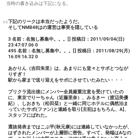
当時の書き込みは下記になる。
下記のリークは本当だったようだ。
そしてNMB48はの運営は事実を隠している
3 名前：名無し募集中。。。[] 投稿日：2011/09/04(日)
23:47:07.06 0
495 名前：名無し募集中。。。[] 投稿日：2011/08/29(月)
16:09:16.32 0
あかりん（吉田朱里）は、あまりにも堂々とサポとつなが
りすぎ！
駅から家まで送り迎えをサポにさせていたみたい・・・
プリクラ流出後にメンバー全員厳重注意を受けていたの
に、東京でりーちゃん（近藤里奈）、みるきー（渡辺美優
紀）、しおきち（松田栞）と一緒に同じホテルに偶然泊ま
っていたサポ(ファン)と連絡を取り[主犯はもちろん、A]、
スタッフにばれた。
選抜発表まではこぶ平(秋元康)には連絡していなかったが、
はずされたメンバーが上層部に密告。すべて、発端はAなの