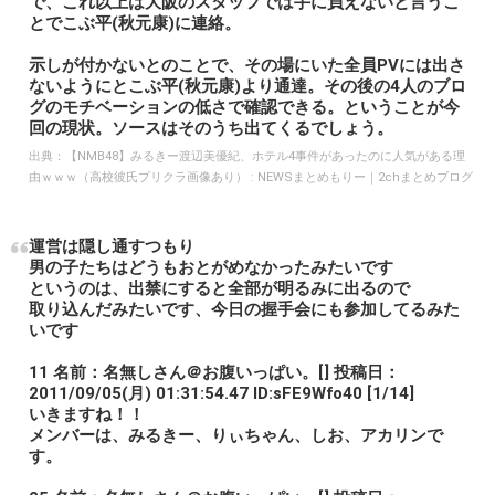
で、これ以上は大阪のスタッフでは手に負えないと言うこ
とでこぶ平(秋元康)に連絡。
示しが付かないとのことで、その場にいた全員PVには出さ
ないようにとこぶ平(秋元康)より通達。その後の4人のブロ
グのモチベーションの低さで確認できる。ということが今
回の現状。ソースはそのうち出てくるでしょう。
出典：
【NMB48】みるきー渡辺美優紀、ホテル4事件があったのに人気がある理
由ｗｗｗ（高校彼氏プリクラ画像あり） : NEWSまとめもりー｜2chまとめブログ
運営は隠し通すつもり
男の子たちはどうもおとがめなかったみたいです
というのは、出禁にすると全部が明るみに出るので
取り込んだみたいです、今日の握手会にも参加してるみた
いです
11 名前：名無しさん＠お腹いっぱい。[] 投稿日：
2011/09/05(月) 01:31:54.47 ID:sFE9Wfo40 [1/14]
いきますね！！
メンバーは、みるきー、りぃちゃん、しお、アカリンで
す。