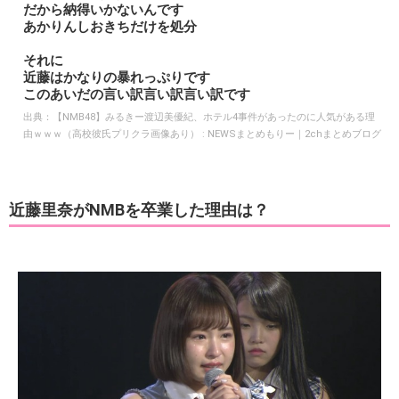
だから納得いかないんです
あかりんしおきちだけを処分
それに
近藤はかなりの暴れっぷりです
このあいだの言い訳言い訳言い訳です
出典：
【NMB48】みるきー渡辺美優紀、ホテル4事件があったのに人気がある理
由ｗｗｗ（高校彼氏プリクラ画像あり） : NEWSまとめもりー｜2chまとめブログ
近藤里奈がNMBを卒業した理由は？