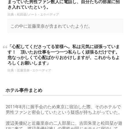
まっていた男性ファン数人に電話し、自分たちの部屋に招
き入れていたという。
出典：
松田栞/ノート - エケペディア
この中に近藤里奈が含まれていたようだ。
「心配してくださってる皆様へ。私は元気に頑張っていま
す！ 頂いたお仕事を一つ一つ私らしく頑張るだけです。
危なっかしくて心配ばかりおかけしますが、これからもよ
ろしくお願いします」
出典：
近藤里奈 - エケペディア
ホテル事件まとめ
2011年8月に握手会のため東京に宿泊した際、そのホテルで
男性ファンと密会していたという疑惑が持ち上がっていた。
渡辺美優紀と近藤里奈の二人部屋に、吉田朱里と松田栞が遊
びに来て、渡辺美優紀推しの男性が同じホテルに宿泊して