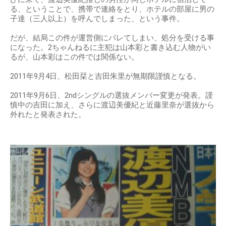
る、ということで、携帯で連絡をとり、ホテルの部屋に男の
子達（三人以上）を呼んでしまった、という事件。
だが、結局この件が運営側にバレてしまい、処分を受ける事
になった。2ちゃんねるに主犯は山本彩と書き込む人物がい
るが、山本彩はこの件では関係ない。
2011年9月4日、松田栞と吉田朱里が無期限謹慎となる。
2011年9月6日、2ndシングルの選抜メンバー変更が発表。謹
慎中の吉田に加え、さらに渡辺美優紀と近藤里奈が選抜から
外れたと発表された。