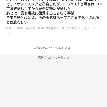
そしてホテルでヲタと密会したグループの1人と噂されてい
て選抜落ちしてから完全に勢いが落ちた
あとは一度も選抜に復帰することなく卒業…
自業自得とはいえ、あの高素材あってここまで落ちぶれる
とは恐ろしい
出典：
【芸能】近藤里奈 ＮＭＢ卒業を発表「違う道で夢を追いかける」27日ラ
スト
-----------------広告の後に次ページに続きます-----------------
広告 / スポンサーリンク