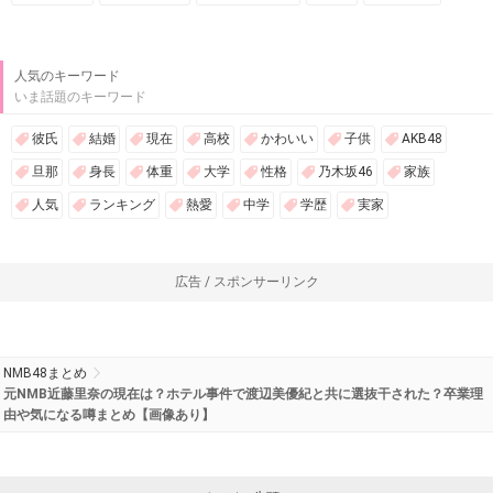
人気のキーワード
いま話題のキーワード
彼氏
結婚
現在
高校
かわいい
子供
AKB48
旦那
身長
体重
大学
性格
乃木坂46
家族
人気
ランキング
熱愛
中学
学歴
実家
広告 / スポンサーリンク
NMB48まとめ
元NMB近藤里奈の現在は？ホテル事件で渡辺美優紀と共に選抜干された？卒業理
由や気になる噂まとめ【画像あり】