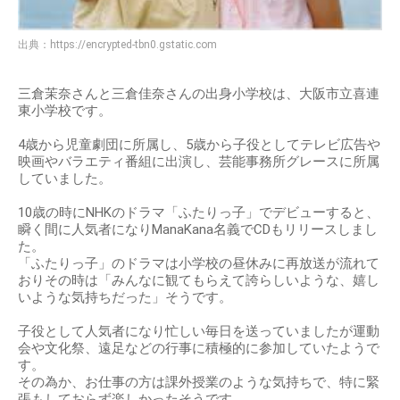
出典：
https://encrypted-tbn0.gstatic.com
三倉茉奈さんと三倉佳奈さんの出身小学校は、大阪市立喜連
東小学校です。
4歳から児童劇団に所属し、5歳から子役としてテレビ広告や
映画やバラエティ番組に出演し、芸能事務所グレースに所属
していました。
10歳の時にNHKのドラマ「ふたりっ子」でデビューすると、
瞬く間に人気者になりManaKana名義でCDもリリースしまし
た。
「ふたりっ子」のドラマは小学校の昼休みに再放送が流れて
おりその時は「みんなに観てもらえて誇らしいような、嬉し
いような気持ちだった」そうです。
子役として人気者になり忙しい毎日を送っていましたが運動
会や文化祭、遠足などの行事に積極的に参加していたようで
す。
その為か、お仕事の方は課外授業のような気持ちで、特に緊
張もしておらず楽しかったそうです。