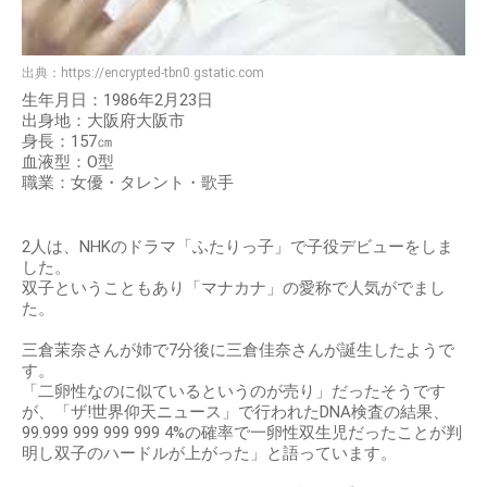
出典：
https://encrypted-tbn0.gstatic.com
生年月日：1986年2月23日
出身地：大阪府大阪市
身長：157㎝
血液型：O型
職業：女優・タレント・歌手
2人は、NHKのドラマ「ふたりっ子」で子役デビューをしま
した。
双子ということもあり「マナカナ」の愛称で人気がでまし
た。
三倉茉奈さんが姉で7分後に三倉佳奈さんが誕生したようで
す。
「二卵性なのに似ているというのが売り」だったそうです
が、「ザ!世界仰天ニュース」で行われたDNA検査の結果、
99.999 999 999 999 4%の確率で一卵性双生児だったことが判
明し双子のハードルが上がった」と語っています。