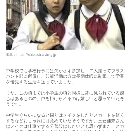
出典：
https://chie-pctr.c.yimg.jp
中学校でも学校行事には欠かさず参加し、二人揃ってブラス
バンド部に所属し、芸能活動の方は長期休暇に制限して学業
を優先する生活を送っていました。
また、この頃までは小学生の頃と同様に常に見られている感
じはあるものの、声を掛けられるのは嬉しいと思っていたそ
うです。
中学生ぐらいになると周りはメイクをしたりスカートを短く
するなどおしゃれに目覚めていたそうですが、三倉佳奈さん
はメイクは仕事でする分普段はしたいとも思わずまた、スカ