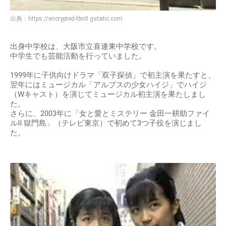
出典：
https://encrypted-tbn0.gstatic.com
出身中学校は、大阪市立喜連東中学校です。
中学生でも芸能活動を行っていました。
1999年に子供向けドラマ「双子探偵」で初主演を果たすと、
翌年にはミュージカル「アルプスの少女ハイジ」でハイジ
（Wキャスト）を演じてミュージカル初主演を果たしまし
た。
さらに、2003年に「女と愛とミステリー 金田一耕助ファイ
ルII 獄門島」（テレビ東京）で初めて3つ子役を演じまし
た。