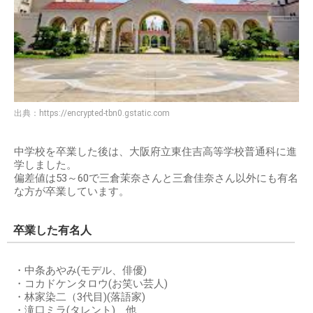
出典：
https://encrypted-tbn0.gstatic.com
中学校を卒業した後は、大阪府立東住吉高等学校普通科に進
学しました。
偏差値は53～60で三倉茉奈さんと三倉佳奈さん以外にも有名
な方が卒業しています。
卒業した有名人
・中条あやみ(モデル、俳優)
・コカドケンタロウ(お笑い芸人)
・林家染二（3代目)(落語家)
・滝口ミラ(タレント) 他