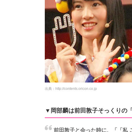
出典：
http://contents.oricon.co.jp
▼岡部麟は前田敦子そっくりの
前田敦子と会った時に、「「私 こん