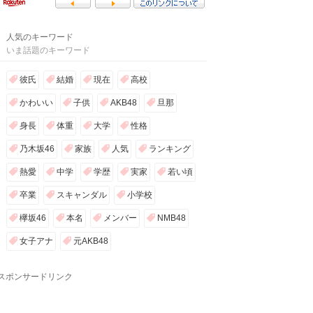
人気のキーワード
いま話題のキーワード
彼氏
結婚
現在
高校
かわいい
子供
AKB48
旦那
身長
体重
大学
性格
乃木坂46
家族
人気
ランキング
熱愛
中学
学歴
実家
若い頃
卒業
スキャンダル
小学校
欅坂46
本名
メンバー
NMB48
女子アナ
元AKB48
スポンサードリンク