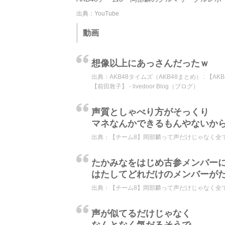
出典：YouTube
動画
想像以上にあっさんだったｗ
出典：
AKB48タイムズ（AKB48まとめ） : 
【前田敦子】 - livedoor Blog（ブログ）
声質としゃべり方がそっくり
マネなんかできるもんやないか
出典：
【チーム8】岡部麟って声だけじゃなく全てあ
たかみなをはじめ古参メンバー
はたしてどれだけのメンバーが
出典：
【チーム8】岡部麟って声だけじゃなく全てあ
声が似てるだけじゃなく