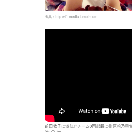
出典：
http://41.media.tumblr.com
前田敦子に激似!?チーム8岡部麟に指原莉乃興奮
YouTube