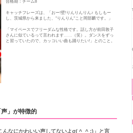
合格期：チーム8
キャッチフレーズは、「おー!壁!りんりんりん♪ もしもー
し、茨城県から来ました、"りんりん"こと岡部麟です。」
「マイペースでフリーダムな性格です。話し方が前田敦子
さんに似ているって言われます……（笑）。ダンスをずっ
と習っていたので、カッコいい曲も踊りたい!」とのこと。
「声」が特徴的
なにかわいい声してないよσ( ^_^ ;)」と言