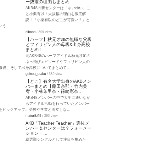
ー抜擢の理由もまとめ
AKB48の新センターは「ゆいゆい」こ
と小栗有以！大抜擢の理由を徹底解
説！「小栗有以のどこが可愛い？」と
いう…
cibone
/ 309 view
【ハーフ】秋元才加の無職な父親
とフィリピン人の母親&出身高校
まとめ！
元AKB48のハーフアイドル秋元才加の
ぶっ飛びエピソードやフィリピン人の
母親、そして出身高校についてまとめて…
geinou_otaku
/ 389 view
【どこ】有名大学出身のAKBメン
バーまとめ【藤田奈那・竹内美
宥・小林茉里奈・篠崎彩奈…
AKB48メンバーの中で大学に通いなが
らアイドル活動を行っていたメンバー
をピックアップ。受験や学業と両立しな…
maturiki48
/ 393 view
AKB「Teacher Teacher」選抜メ
ンバー＆センターは？フォーメー
ション・…
総選挙シングルとして注目を集めた