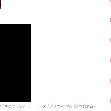
「声がそっくり！」 トヨタ『プリウスPHV』新CM発表会 -