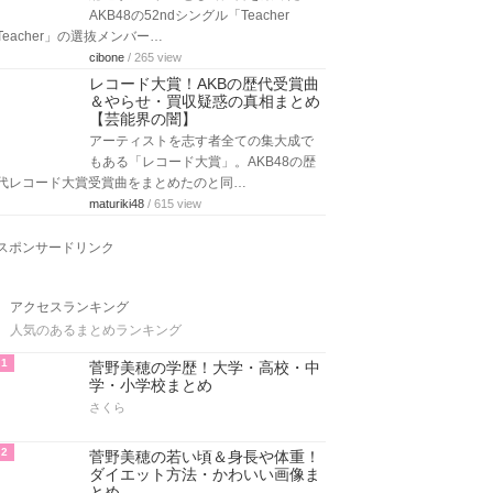
AKB48の52ndシングル「Teacher
Teacher」の選抜メンバー…
cibone
/ 265 view
レコード大賞！AKBの歴代受賞曲
＆やらせ・買収疑惑の真相まとめ
【芸能界の闇】
アーティストを志す者全ての集大成で
もある「レコード大賞」。AKB48の歴
代レコード大賞受賞曲をまとめたのと同…
maturiki48
/ 615 view
スポンサードリンク
アクセスランキング
人気のあるまとめランキング
1
菅野美穂の学歴！大学・高校・中
学・小学校まとめ
さくら
2
菅野美穂の若い頃＆身長や体重！
ダイエット方法・かわいい画像ま
とめ