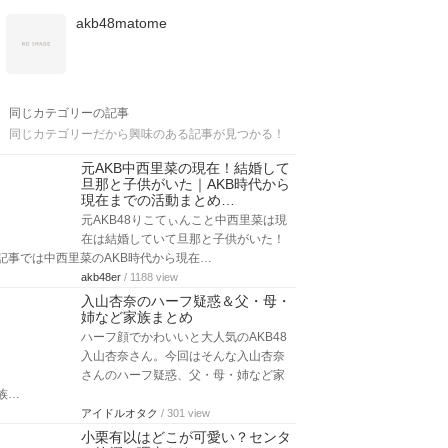
akb48matome
同じカテゴリーの記事
同じカテゴリーだから興味のある記事が見つかる！
元AKB中西里菜の現在！結婚して
旦那と子供がいた｜AKB時代から
現在までの活動まとめ…
元AKB48りこてぃんこと中西里菜は現
在は結婚していて旦那と子供がいた！
記事では中西里菜のAKB時代から現在…
akb48er
/ 1188 view
入山杏奈のハーフ疑惑＆父・母・
姉など家族まとめ
ハーフ顔でかわいいと大人気のAKB48
入山杏奈さん。今回はそんな入山杏奈
さんのハーフ疑惑、父・母・姉など家
族…
アイドルオタク
/ 301 view
小栗有以はどこが可愛い？センタ