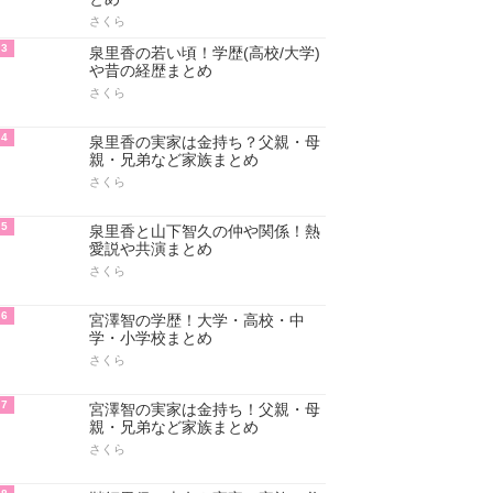
さくら
3
泉里香の若い頃！学歴(高校/大学)
や昔の経歴まとめ
さくら
4
泉里香の実家は金持ち？父親・母
親・兄弟など家族まとめ
さくら
5
泉里香と山下智久の仲や関係！熱
愛説や共演まとめ
さくら
6
宮澤智の学歴！大学・高校・中
学・小学校まとめ
さくら
7
宮澤智の実家は金持ち！父親・母
親・兄弟など家族まとめ
さくら