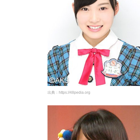
出典：
https://48pedia.org