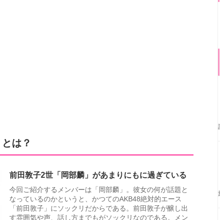
」とは？
前田敦子2世「岡部麟」があまりにもに過ぎている
今回ご紹介するメンバーは「岡部麟」。彼女の何が話題と
なっているのかというと、かつてのAKB48絶対的エース
「前田敦子」にソックリだからである。前田敦子が醸し出
す雰囲気や声、話し方までもがソックリなのである。メン