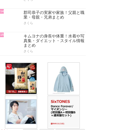
14
郡司恭子の実家や家族！父親と職
業・母親・兄弟まとめ
さくら
15
キムヨナの身長や体重！水着や写
真集・ダイエット・スタイル情報
まとめ
さくら