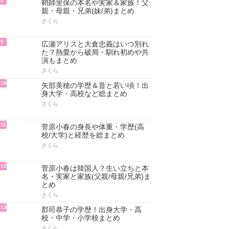
8
鞘師里保の本名や実家＆家族！父
親・母親・兄弟(妹/弟)まとめ
さくら
9
広瀬アリスと大倉忠義はいつ別れ
た？熱愛から破局・馴れ初めや共
演もまとめ
さくら
10
矢部美穂の学歴＆昔と若い頃！出
身大学・高校など総まとめ
さくら
11
菅原小春の身長や体重・学歴(高
校/大学)と経歴を総まとめ
さくら
12
菅原小春は韓国人？生い立ちと本
名・実家と家族(父親/母親/兄弟)ま
とめ
さくら
13
郡司恭子の学歴！出身大学・高
校・中学・小学校まとめ
さくら