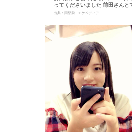
ってくださいました 前田さんと
出典：
岡部麟 - エケペディア