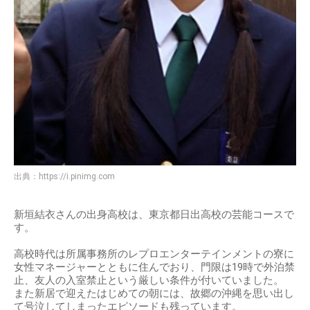
出典：
https://i.pinimg.com
新垣結衣さんの出身高校は、東京都日出高校の芸能コースで
す。
高校時代は所属事務所のレプロエンターテインメントの寮に
女性マネージャーとともに住んでおり、門限は19時で外泊禁
止、友人の入室禁止という厳しい条件が付いていました。
また新居で迎えたはじめての朝には、故郷の沖縄を思い出し
て号泣してしまったエピソードも残っています。