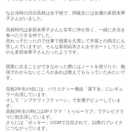
なお当時の日出高校は女子校で、同級生には女優の多部未華
子さんがいました。
高校時代は多部未華子さんと非常に仲が良く、一緒に弁当を
食べたりする仲でした。
売れっ子だったので仕事で授業を欠席して学業との両立にも
苦しんでいますが、そんな新垣結衣さんをサポートしていた
のも多部未華子さんだったようです。
授業に出ることができなかった際にはノートを借りたり、勉
強でわからないところがあれば教えてもらっていたみたいで
す。
高校2年生の頃には、バラエティー番組「落下女」にレギュ
ラー出演しています。
そして「シブヤフィフティーン」で女優デビューしていま
す。
高校3年生の時にはSPドラマ「トゥルーラブ」でテレビドラ
マに初主演しています。
さらには「ポッキー」のCMで注目されて、以降のブレイク
につながっています。