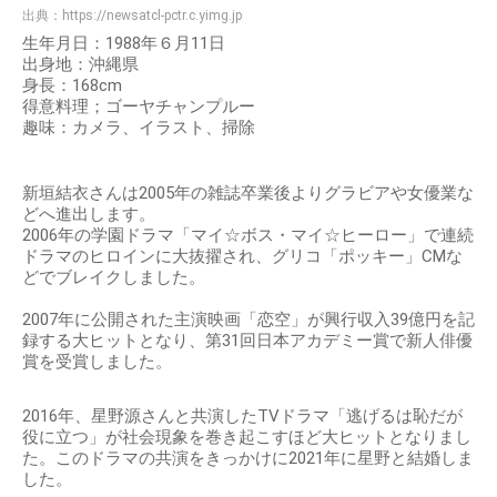
出典：
https://newsatcl-pctr.c.yimg.jp
生年月日：1988年６月11日
出身地：沖縄県
身長：168cm
得意料理；ゴーヤチャンプルー
趣味：カメラ、イラスト、掃除
新垣結衣さんは2005年の雑誌卒業後よりグラビアや女優業な
どへ進出します。
2006年の学園ドラマ「マイ☆ボス・マイ☆ヒーロー」で連続
ドラマのヒロインに大抜擢され、グリコ「ポッキー」CMな
どでブレイクしました。
2007年に公開された主演映画「恋空」が興行収入39億円を記
録する大ヒットとなり、第31回日本アカデミー賞で新人俳優
賞を受賞しました。
2016年、星野源さんと共演したTVドラマ「逃げるは恥だが
役に立つ」が社会現象を巻き起こすほど大ヒットとなりまし
た。このドラマの共演をきっかけに2021年に星野と結婚しま
した。