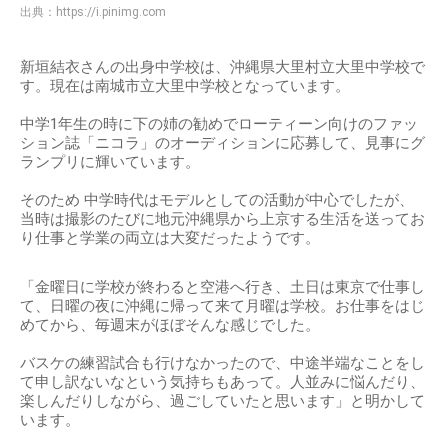
出典：
https://i.pinimg.com
新垣結衣さんの出身中学校は、沖縄県大里村立大里中学校で
す。現在は南城市立大里中学校となっています。
中学1年生の時に下の姉の勧めでローティーン向けのファッ
ション誌「ニコラ」のオーディションに応募して、見事にグ
ランプリに輝いています。
そのため 中学時代はモデルとしての活動が中心でしたが、
当時は撮影のたびに地元沖縄県から上京する生活を送ってお
り仕事と学業の両立は大変だったようです。
「金曜日に学校が終わると空港へ行き、土日は東京で仕事し
て、日曜の夜に沖縄に帰って来て月曜は学校。お仕事をはじ
めてから、毎週末がほぼそんな感じでした。
バスケの練習試合も行けなかったので、中途半端なことをし
て申し訳ないなという気持ちもあって。人並みに悩んだり、
楽しんだりしながら、過ごしていたと思います」と明かして
います。