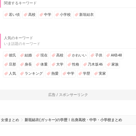
関連するキーワード
若い頃
高校
中学
小学校
新垣結衣
人気のキーワード
いま話題のキーワード
彼氏
結婚
現在
高校
かわいい
子供
AKB48
旦那
身長
体重
大学
性格
乃木坂46
家族
人気
ランキング
熱愛
中学
学歴
実家
広告 / スポンサーリンク
女優まとめ
新垣結衣(ガッキー)の学歴！出身高校・中学・小学校まとめ