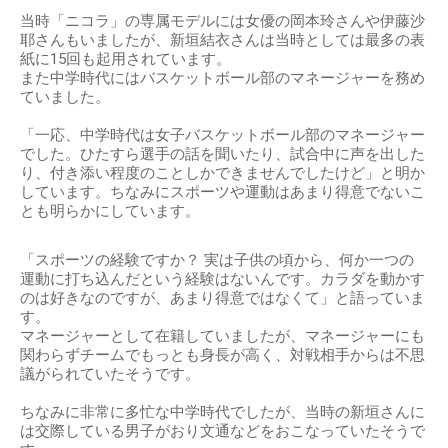
当時「ニコラ」の専属モデルには女優の岡本玲さんや伊藤沙
耶さんもいましたが、新垣結衣さんは当時としては最多の表
紙に15回も起用されています。
また中学時代にはバスケットボール部のマネージャーを務め
ていました。
「一応、中学時代は女子バスケットボール部のマネージャー
でした。ひたすら選手の話を聞いたり、試合中に声を出した
り、付き添い程度のことしかできませんでしたけど」と明か
しています。ちなみにスポーツや運動はあまり得意でないこ
とも明らかにしています。
「スポーツの経験ですか？ 実は子供の頃から、何か一つの
運動に打ち込んだという経験はないんです。カラダを動かす
のは好きなのですが、あまり得意ではなくて」と語っていま
す。
マネージャーとして在籍していましたが、マネージャーにも
関わらずチームでもっとも身長が高く、対戦相手からは不思
議がられていたそうです。
ちなみに非常に多忙な中学時代でしたが、当時の新垣さんに
は交際している男子がおり文通などをおこなっていたそうで