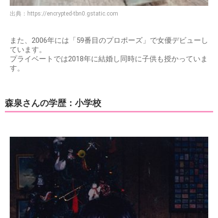
出典：
https://encrypted-tbn0.gstatic.com
また、2006年には「59番目のプロポーズ」で女優デビューし
ています。
プライベートでは2018年に結婚し同時に子供も授かっていま
す。
森泉さんの学歴：小学校