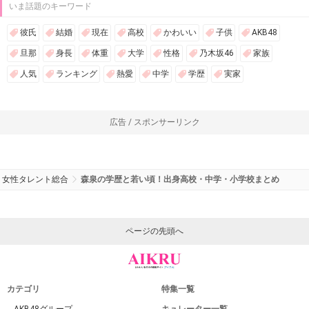
いま話題のキーワード
彼氏
結婚
現在
高校
かわいい
子供
AKB48
旦那
身長
体重
大学
性格
乃木坂46
家族
人気
ランキング
熱愛
中学
学歴
実家
広告 / スポンサーリンク
女性タレント総合
森泉の学歴と若い頃！出身高校・中学・小学校まとめ
ページの先頭へ
カテゴリ
特集一覧
AKB48グループ
キュレーター一覧