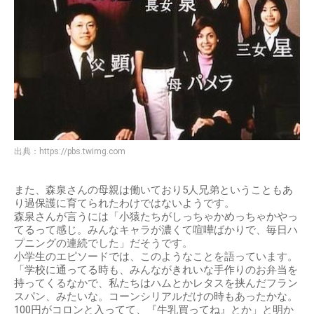
出典：
https://pbs.twimg.com
また、森泉さんの母親は働いており5人兄弟ということもあ
り過保護に育てられたわけではないようです。
森泉さんが言うには「小猿たちがしっちゃかめっちゃかやっ
てるって感じ。みんなキャラが濃くて喧嘩ばかりで、毎日ハ
プニングの連続でした」だそうです。
小学生のエピソードでは、このようなことを語っています。
「学校に通ってる時も、みんながきれいな手作りのお弁当を
持ってくるなかで、私たちはハムとかレタスを挟んだフラン
スパン、みたいな。コーンシリアルだけの時もあったかな。
100円がコロンと入ってて、『牛乳買ってね』とか」と明か