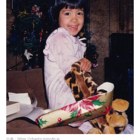
出典：
https://chanto.ismcdn.jp