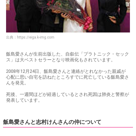
出典：
https://eiga.k-img.com
飯島愛さんが生前出版した、自叙伝「プラトニック・セック
ス」は大ベストセラーとなり映画化もされています。
2008年12月24日、飯島愛さんと連絡がとれなかった親戚が
心配に思い自宅を訪ねたところすでに死亡している飯島愛さ
んを発見。
死後、一週間ほどが経過しているとされ死因は肺炎と警察が
発表しています。
飯島愛さんと志村けんさんの仲について