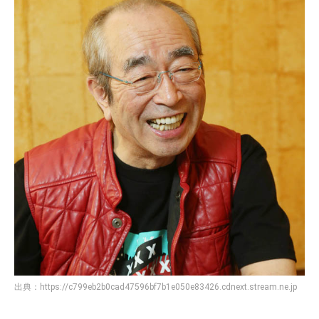
出典：
https://c799eb2b0cad47596bf7b1e050e83426.cdnext.stream.ne.jp