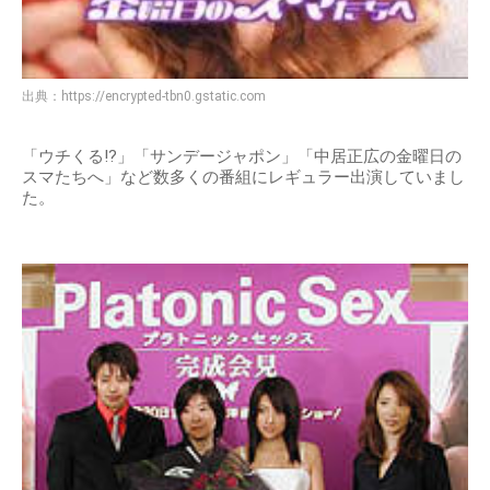
出典：
https://encrypted-tbn0.gstatic.com
「ウチくる!?」「サンデージャポン」「中居正広の金曜日の
スマたちへ」など数多くの番組にレギュラー出演していまし
た。