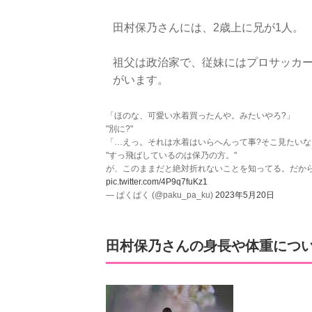
田村保乃さんには、2歳上に兄が1人。
祖父は政治家で、従妹にはプロサッカー
がいます。
「ほのな、可愛い水着買ったんや。みたいやろ?」
"別に?"
「…えっ。それは水着はいらへんって事?そこ見たいなん
"すっ飛ばしているのは保乃の方。"
が、このままだと絶対折れないことを知ってる。だか
pic.twitter.com/4P9q7fuKz1
— ぱくぱく (@paku_pa_ku)
2023年5月20日
田村保乃さんの身長や体重につ