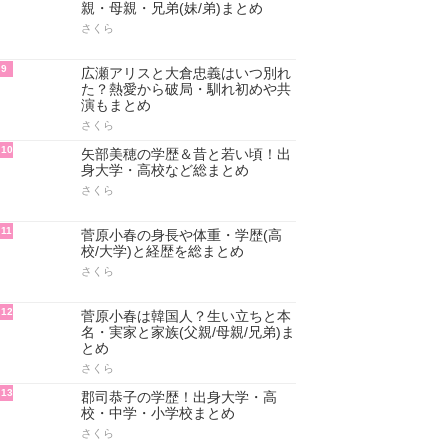
親・母親・兄弟(妹/弟)まとめ
さくら
9
広瀬アリスと大倉忠義はいつ別れ
た？熱愛から破局・馴れ初めや共
演もまとめ
さくら
10
矢部美穂の学歴＆昔と若い頃！出
身大学・高校など総まとめ
さくら
11
菅原小春の身長や体重・学歴(高
校/大学)と経歴を総まとめ
さくら
12
菅原小春は韓国人？生い立ちと本
名・実家と家族(父親/母親/兄弟)ま
とめ
さくら
13
郡司恭子の学歴！出身大学・高
校・中学・小学校まとめ
さくら