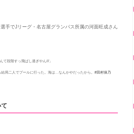
選手でJリーグ・名古屋グランパス所属の河面旺成さん
て段階すっ飛ばし過ぎやん///」
ら結局二人でプールに行った。海は…なんかやだったから。
#田村保乃
いて