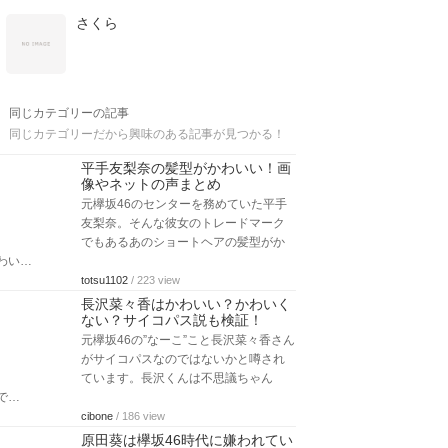
さくら
同じカテゴリーの記事
同じカテゴリーだから興味のある記事が見つかる！
平手友梨奈の髪型がかわいい！画
像やネットの声まとめ
元欅坂46のセンターを務めていた平手
友梨奈。そんな彼女のトレードマーク
でもあるあのショートヘアの髪型がか
わい…
totsu1102
/ 223 view
長沢菜々香はかわいい？かわいく
ない？サイコパス説も検証！
元欅坂46の”なーこ”こと長沢菜々香さん
がサイコパスなのではないかと噂され
ています。長沢くんは不思議ちゃん
で…
cibone
/ 186 view
原田葵は欅坂46時代に嫌われてい