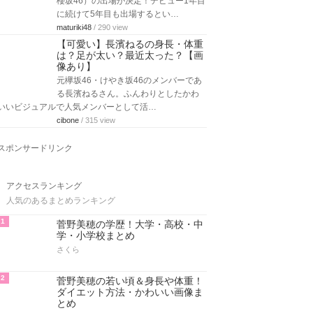
櫻坂46）の出場が決定！デビュー1年目
に続けて5年目も出場するとい…
maturiki48
/ 290 view
【可愛い】長濱ねるの身長・体重
は？足が太い？最近太った？【画
像あり】
元欅坂46・けやき坂46のメンバーであ
る長濱ねるさん。ふんわりとしたかわ
いいビジュアルで人気メンバーとして活…
cibone
/ 315 view
スポンサードリンク
アクセスランキング
人気のあるまとめランキング
1
菅野美穂の学歴！大学・高校・中
学・小学校まとめ
さくら
2
菅野美穂の若い頃＆身長や体重！
ダイエット方法・かわいい画像ま
とめ