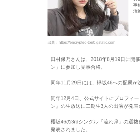
事務
活
出典：
https://encrypted-tbn0.gstatic.com
田村保乃さんは、2018年8月19日に
ン」に参加し見事合格。
同年11月29日には、欅坂46への配属
同年12月4日、公式サイトにプロフィ
ン』の生放送に二期生3人の出演が発表
櫻坂46の3rdシングル『流れ弾』の
発表されました。