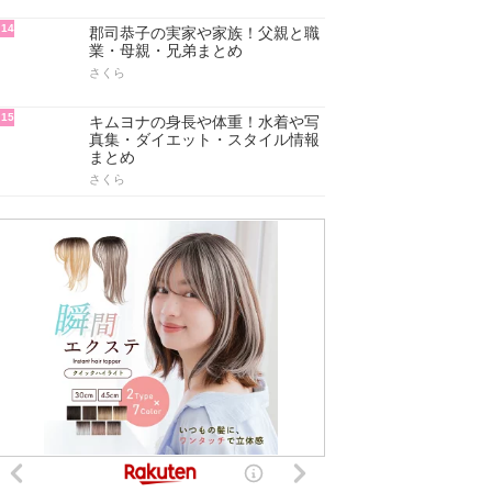
14
郡司恭子の実家や家族！父親と職
業・母親・兄弟まとめ
さくら
15
キムヨナの身長や体重！水着や写
真集・ダイエット・スタイル情報
まとめ
さくら