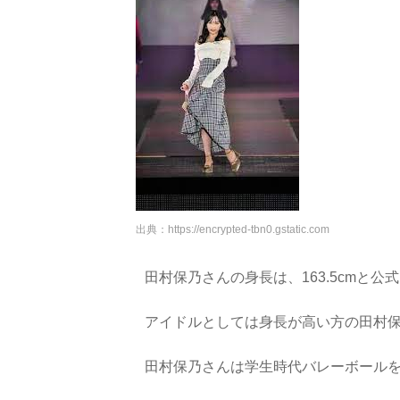
出典：
https://encrypted-tbn0.gstatic.com
田村保乃さんの身長は、163.5cmと
アイドルとしては身長が高い方の田村
田村保乃さんは学生時代バレーボール