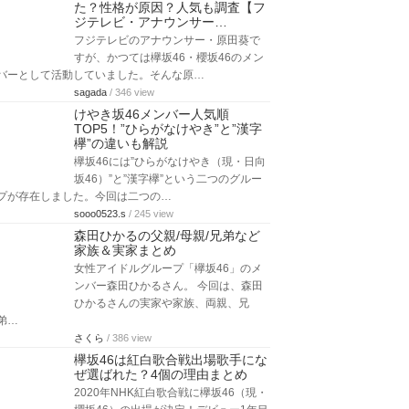
た？性格が原因？人気も調査【フ
ジテレビ・アナウンサー…
フジテレビのアナウンサー・原田葵で
すが、かつては欅坂46・櫻坂46のメン
バーとして活動していました。そんな原…
sagada
/ 346 view
けやき坂46メンバー人気順
TOP5！”ひらがなけやき”と”漢字
欅”の違いも解説
欅坂46には”ひらがなけやき（現・日向
坂46）”と”漢字欅”という二つのグルー
プが存在しました。今回は二つの…
sooo0523.s
/ 245 view
森田ひかるの父親/母親/兄弟など
家族＆実家まとめ
女性アイドルグループ「欅坂46」のメ
ンバー森田ひかるさん。 今回は、森田
ひかるさんの実家や家族、両親、兄
弟…
さくら
/ 386 view
欅坂46は紅白歌合戦出場歌手にな
ぜ選ばれた？4個の理由まとめ
2020年NHK紅白歌合戦に欅坂46（現・