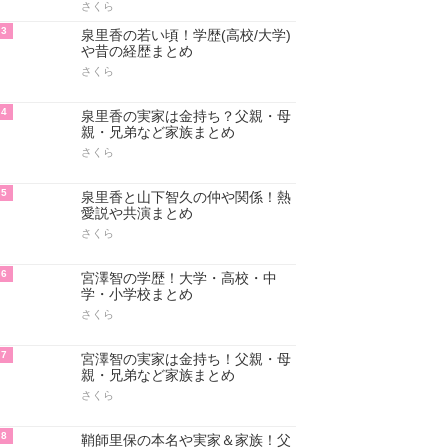
さくら
3
泉里香の若い頃！学歴(高校/大学)
や昔の経歴まとめ
さくら
4
泉里香の実家は金持ち？父親・母
親・兄弟など家族まとめ
さくら
5
泉里香と山下智久の仲や関係！熱
愛説や共演まとめ
さくら
6
宮澤智の学歴！大学・高校・中
学・小学校まとめ
さくら
7
宮澤智の実家は金持ち！父親・母
親・兄弟など家族まとめ
さくら
8
鞘師里保の本名や実家＆家族！父