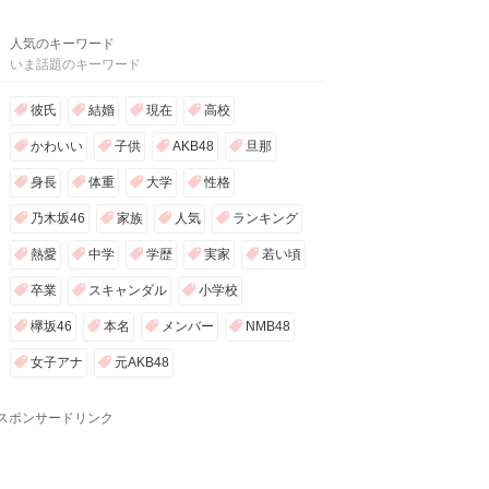
人気のキーワード
いま話題のキーワード
彼氏
結婚
現在
高校
かわいい
子供
AKB48
旦那
身長
体重
大学
性格
乃木坂46
家族
人気
ランキング
熱愛
中学
学歴
実家
若い頃
卒業
スキャンダル
小学校
欅坂46
本名
メンバー
NMB48
女子アナ
元AKB48
スポンサードリンク