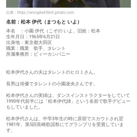
出典：
https://encrypted-tbn0.gstatic.com
名前：松本 伊代（まつもと いよ）
本名 ：小園 伊代（こぞの いよ、旧姓：松本
生年月日：1965年6月21日
出身地：東京都大田区
職業：職業 歌手、タレント
所属事務所：ビィーカンパニー
松本伊代さんの夫はタレントのヒロミさん。
長男は俳優でタレントの小園凌央さんです。
松本伊代さんの実姉は、ダンスインストラクターをしていて
1990年代前半には「松本伊代姉」という名前で歌手デビュー
もしていました。
松本伊代さんは、中学3年生の時に原宿でスカウトされ翌
1981年、第5回長崎歌謡祭にてグランプリを受賞していま
す。