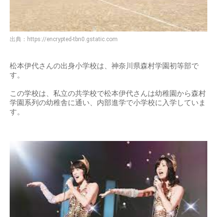
出典：
https://encrypted-tbn0.gstatic.com
松本伊代さんの出身小学校は、神奈川県森村学園初等部で
す。
この学校は、私立の共学校で松本伊代さんは幼稚園から森村
学園系列の幼稚舎に通い、内部進学で小学校に入学していま
す。