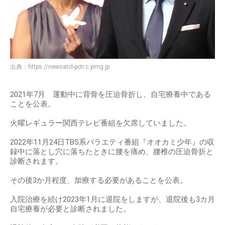
出典：
https://newsatcl-pctr.c.yimg.jp
2021年7月 運動中に背骨を圧迫骨折し、自宅療養中である
ことを公表。
火曜レギュラー関西テレビ番組を欠席していました。
2022年11月24日TBS系バラエティ番組『オオカミ少年』の収
録中に落とし穴に落ちたときに腰を痛め、腰椎の圧迫骨折と
診断されます。
その後3か月程度、加療する必要があることを公表。
入院治療を続け2023年1月に退院をしますが、退院後も3カ月
自宅療養が必要と診断されました。