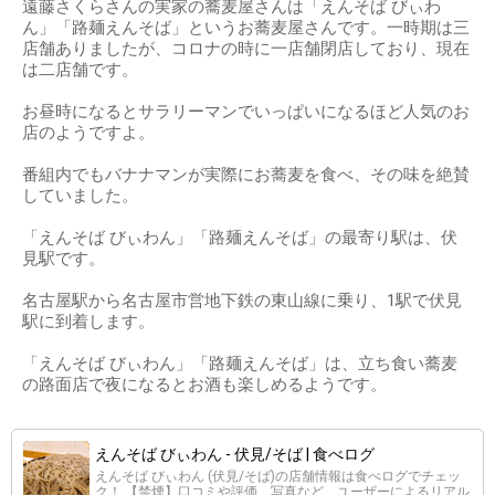
遠藤さくらさんの実家の蕎麦屋さんは「えんそば びぃわ
ん」「路麺えんそば」というお蕎麦屋さんです。一時期は三
店舗ありましたが、コロナの時に一店舗閉店しており、現在
は二店舗です。
お昼時になるとサラリーマンでいっぱいになるほど人気のお
店のようですよ。
番組内でもバナナマンが実際にお蕎麦を食べ、その味を絶賛
していました。
「えんそば びぃわん」「路麺えんそば」の最寄り駅は、伏
見駅です。
名古屋駅から名古屋市営地下鉄の東山線に乗り、1駅で伏見
駅に到着します。
「えんそば びぃわん」「路麺えんそば」は、立ち食い蕎麦
の路面店で夜になるとお酒も楽しめるようです。
えんそば びぃわん - 伏見/そば | 食べログ
えんそば びぃわん (伏見/そば)の店舗情報は食べログでチェッ
ク！ 【禁煙】口コミや評価、写真など、ユーザーによるリアル