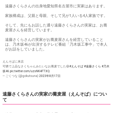
遠藤さくらさんの出身地愛知県名古屋市に実家はあります。
家族構成は、父親と母親、そして兄が1人いる4人家族です。
そして、先にもお話した通り遠藤さくらさんの実家は、お蕎
麦屋さんを経営しています。
遠藤さくらさんの実家がお蕎麦屋さんを経営していること
は、乃木坂46が出演するテレビ番組「乃木坂工事中」で本人
がお話をしていました。
えんそばに来店
可憐で上品なさくちゃんみたいなお蕎麦でした😄
#えんそば
#遠藤さくら
#乃木
坂46
pic.twitter.com/uzsNK4FTXQ
— ごくつな (@gokutsuna)
2023年8月17日
遠藤さくらさんの実家の蕎麦屋（えんそば）につい
て