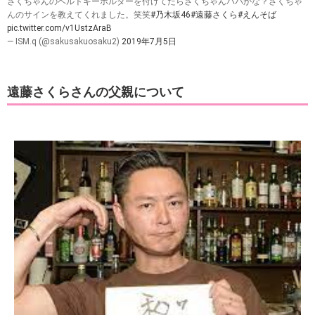
さくちゃんのベルトキーホルダーを付けてたらさくちゃんパパかな？さくちゃ
んのサインを教えてくれました。笑笑
#乃木坂46
#遠藤さくら
#えんそば
pic.twitter.com/v1UstzAraB
— ISM.q (@sakusakuosaku2)
2019年7月5日
遠藤さくらさんの父親について