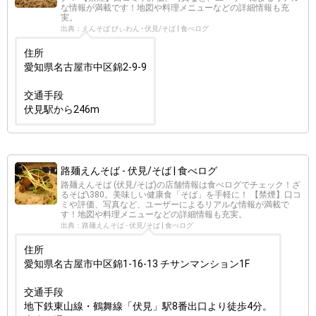
な情報が満載です！地図や料理メニューなどの詳細情報も充
実。
出典：えんそば びぃわん - 伏見/そば | 食べログ
住所
愛知県名古屋市中区錦2-9-9
交通手段
伏見駅から246m
路麺えんそば - 伏見/そば | 食べログ
路麺えんそば (伏見/そば)の店舗情報は食べログでチェック！ざ
るそば\380。美味しい健康食「そば」を手軽に！ 【禁煙】口コ
ミや評価、写真など、ユーザーによるリアルな情報が満載で
す！地図や料理メニューなどの詳細情報も充実。
出典：路麺えんそば - 伏見/そば | 食べログ
住所
愛知県名古屋市中区錦1-16-13 チサンマンション1F
交通手段
地下鉄東山線・鶴舞線「伏見」駅8番出口より徒歩4分。