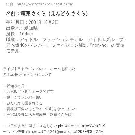
出典：
https://encrypted-tbn0.gstatic.com
名前：遠藤 さくら（えんどう さくら）
生年月日：2001年10月3日
出身地：愛知県
身長：164cm
職業：アイドル、ファッションモデル、アイドルグループ・
乃木坂46のメンバー、ファッション雑誌『non-no』の専属
モデル
ライブ中日ドラゴンズのユニホームを着てた
乃木坂46 遠藤さくらについて
・愛知県出身
・乃木坂46 4期生エース的存在
・優しくてメンバー想い
・みんなから愛されてる
・普段は可愛いけどライブの時はかっこいい
・実家は愛知にある蕎麦屋「路麺えんそば」
・中日のように同じミスをしない
pic.twitter.com/upvNWbkPUY
— つつつ🐉🐨 #5 next→9/17.24 (@riria_kaito)
2023年8月27日