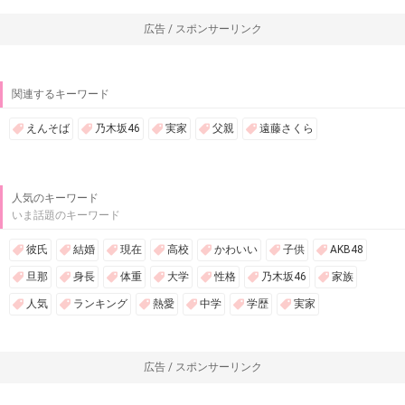
広告 / スポンサーリンク
関連するキーワード
えんそば
乃木坂46
実家
父親
遠藤さくら
人気のキーワード
いま話題のキーワード
彼氏
結婚
現在
高校
かわいい
子供
AKB48
旦那
身長
体重
大学
性格
乃木坂46
家族
人気
ランキング
熱愛
中学
学歴
実家
広告 / スポンサーリンク