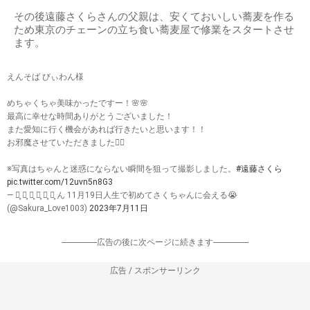
その後遠藤さくらさんの父親は、安くておいしい蕎麦を作る
ため東京のチェーンの立ち食い蕎麦屋で修業をスタートさせ
ます。
えんそば びぃわん様
めちゃくちゃ美味かったですー！🌸🌸
最高に幸せな時間ありがとうございました！
また愛知に行く機会があれば行きたいと思います！！
お邪魔させていただきました🙇‍♀️
※写真はちゃんと迷惑にならない瞬間を狙って撮影しました。
#遠藤さくら
pic.twitter.com/12uvn5n8G3
— 遠͙ 藤͙ が͙ ぶ͙ ㄘ͙ ゃ͙ ん 11月19日人生で初めてさくちゃんに会える😭
(@Sakura_Love1003)
2023年7月11日
-----------------広告の後に次ページに続きます-----------------
広告 / スポンサーリンク