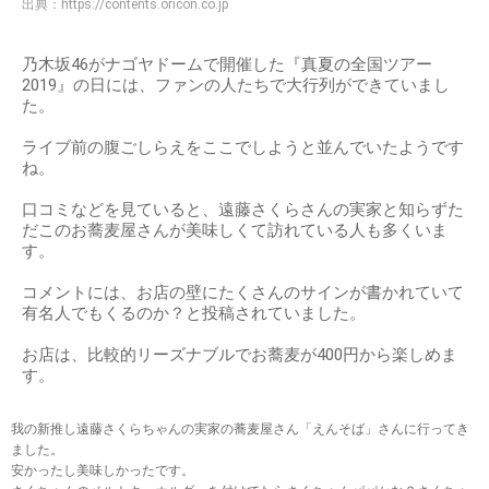
出典：
https://contents.oricon.co.jp
乃木坂46がナゴヤドームで開催した『真夏の全国ツアー
2019』の日には、ファンの人たちで大行列ができていまし
た。
ライブ前の腹ごしらえをここでしようと並んでいたようです
ね。
口コミなどを見ていると、遠藤さくらさんの実家と知らずた
だこのお蕎麦屋さんが美味しくて訪れている人も多くいま
す。
コメントには、お店の壁にたくさんのサインが書かれていて
有名人でもくるのか？と投稿されていました。
お店は、比較的リーズナブルでお蕎麦が400円から楽しめま
す。
我の新推し遠藤さくらちゃんの実家の蕎麦屋さん「えんそば」さんに行ってき
ました。
安かったし美味しかったです。