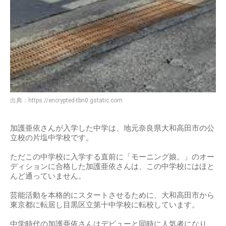
出典：
https://encrypted-tbn0.gstatic.com
加護亜依さんが入学した中学は、地元奈良県大和高田市の公
立校の片塩中学校です。
ただこの中学校に入学する直前に「モーニング娘。」のオー
ディションに合格した加護亜依さんは、この中学校にはほと
んど通っていません。
芸能活動を本格的にスタートさせるために、大和高田市から
東京都に転居し目黒区立第十中学校に転校しています。
中学時代の加護亜依さんはデビューと同時に人気者になり、