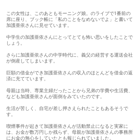
この女性は、このあともモーニング娘。のライブで1番前の
席に座り、ブック帳に「私のことをなめないでよ」と書いて
加護亜依さんに見せています。
中学生の加護亜依さんにとってとても怖い思いをしたことで
しょう。
さらに加護亜依さんの中学時代に、義父の経営する運送会社
が倒産してしまいます。
巨額の借金ができ加護亜依さんの収入のほとんどを借金の返
済に充てています。
母親は当時、専業主婦だったことから兄弟の学費や生活費、
なども加護亜依さんが面倒をみていたのです。
生活が苦しく、自宅が差し押さえられたこともあるそうで
す。
喫煙事件が起きて加護亜依さんが活動禁止になると実家に
は、お金が数万円しか残らず、母親が加護亜依さんの事務所
にお金の無心をしていたとも報じられていました。