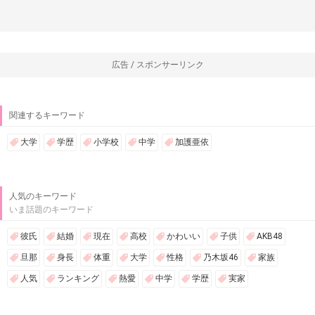
広告 / スポンサーリンク
関連するキーワード
大学
学歴
小学校
中学
加護亜依
人気のキーワード
いま話題のキーワード
彼氏
結婚
現在
高校
かわいい
子供
AKB48
旦那
身長
体重
大学
性格
乃木坂46
家族
人気
ランキング
熱愛
中学
学歴
実家