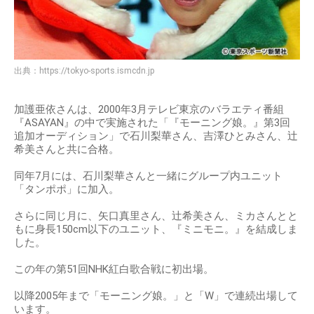
出典：
https://tokyo-sports.ismcdn.jp
加護亜依さんは、2000年3月テレビ東京のバラエティ番組
『ASAYAN』の中で実施された「『モーニング娘。』第3回
追加オーディション」で石川梨華さん、吉澤ひとみさん、辻
希美さんと共に合格。
同年7月には、石川梨華さんと一緒にグループ内ユニット
「タンポポ」に加入。
さらに同じ月に、矢口真里さん、辻希美さん、ミカさんとと
もに身長150cm以下のユニット、『ミニモニ。』を結成しま
した。
この年の第51回NHK紅白歌合戦に初出場。
以降2005年まで「モーニング娘。」と「W」で連続出場して
います。