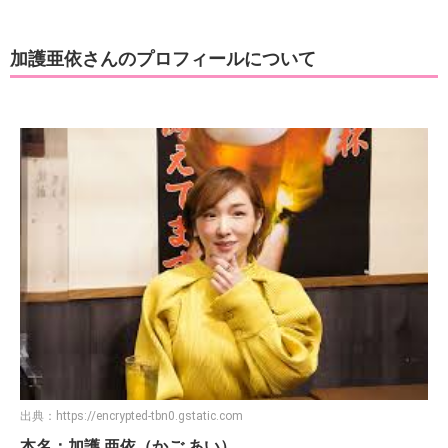
加護亜依さんのプロフィールについて
出典：
https://encrypted-tbn0.gstatic.com
本名：加護 亜依（かご あい）