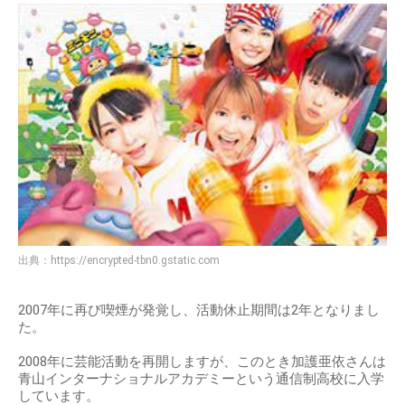
出典：
https://encrypted-tbn0.gstatic.com
2007年に再び喫煙が発覚し、活動休止期間は2年となりまし
た。
2008年に芸能活動を再開しますが、このとき加護亜依さんは
青山インターナショナルアカデミーという通信制高校に入学
しています。