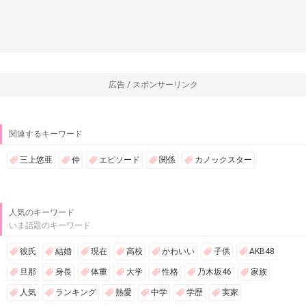
広告 / スポンサーリンク
関連するキーワード
三上悠亜
仲
エピソード
関係
カノックスター
人気のキーワード
いま話題のキーワード
彼氏
結婚
現在
高校
かわいい
子供
AKB48
旦那
身長
体重
大学
性格
乃木坂46
家族
人気
ランキング
熱愛
中学
学歴
実家