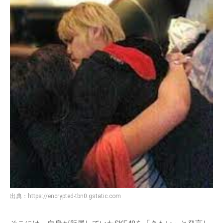
出典：
https://encrypted-tbn0.gstatic.com