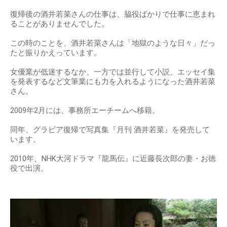
復帰後の酒井若菜さんの仕事は、脇役ばかりで仕事に恵まれ
ることがありませんでした。
この時のことを、酒井若菜さんは「地獄のような日々」だっ
たと振りかえっています。
女優業が低迷するなか、一方では並行して小説、エッセイ集
を発表するなど文筆業にも力を入れるようになった酒井若菜
さん。
2009年2月には、事務所エーチームへ移籍。
同年、グラビア復帰で写真集『月刊 酒井若菜』を発売して
います。
2010年、NHK大河ドラマ『龍馬伝』に近藤長次郎の妻・お徳
役で出演。