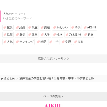
人気のキーワード
いま話題のキーワード
彼氏
結婚
現在
高校
かわいい
子供
AKB48
旦那
身長
体重
大学
性格
乃木坂46
家族
人気
ランキング
熱愛
中学
学歴
実家
広告 / スポンサーリンク
女優まとめ
酒井若菜の学歴と若い頃！出身高校・中学・小学校まとめ
ページの先頭へ