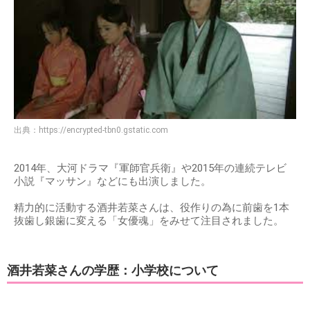
出典：
https://encrypted-tbn0.gstatic.com
2014年、大河ドラマ『軍師官兵衛』や2015年の連続テレビ
小説『マッサン』などにも出演しました。
精力的に活動する酒井若菜さんは、役作りの為に前歯を1本
抜歯し銀歯に変える「女優魂」をみせて注目されました。
酒井若菜さんの学歴：小学校について