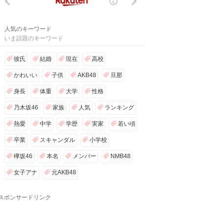
人気のキーワード
いま話題のキーワード
彼氏
結婚
現在
高校
かわいい
子供
AKB48
旦那
身長
体重
大学
性格
乃木坂46
家族
人気
ランキング
熱愛
中学
学歴
実家
若い頃
卒業
スキャンダル
小学校
欅坂46
本名
メンバー
NMB48
女子アナ
元AKB48
スポンサードリンク