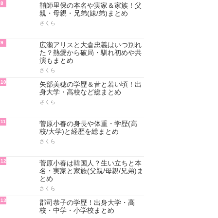
8
鞘師里保の本名や実家＆家族！父
親・母親・兄弟(妹/弟)まとめ
さくら
9
広瀬アリスと大倉忠義はいつ別れ
た？熱愛から破局・馴れ初めや共
演もまとめ
さくら
10
矢部美穂の学歴＆昔と若い頃！出
身大学・高校など総まとめ
さくら
11
菅原小春の身長や体重・学歴(高
校/大学)と経歴を総まとめ
さくら
12
菅原小春は韓国人？生い立ちと本
名・実家と家族(父親/母親/兄弟)ま
とめ
さくら
13
郡司恭子の学歴！出身大学・高
校・中学・小学校まとめ