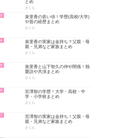
とめ
さくら
3
泉里香の若い頃！学歴(高校/大学)
や昔の経歴まとめ
さくら
4
泉里香の実家は金持ち？父親・母
親・兄弟など家族まとめ
さくら
5
泉里香と山下智久の仲や関係！熱
愛説や共演まとめ
さくら
6
宮澤智の学歴！大学・高校・中
学・小学校まとめ
さくら
7
宮澤智の実家は金持ち！父親・母
親・兄弟など家族まとめ
さくら