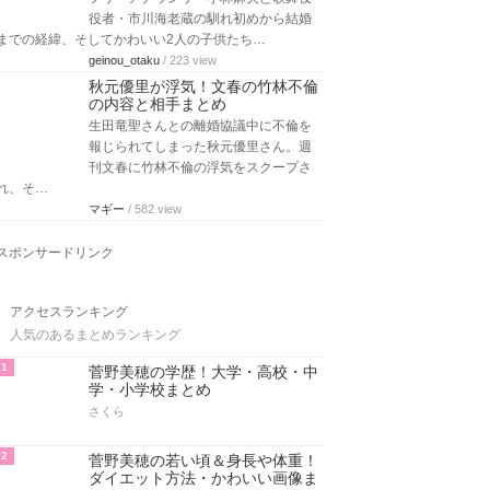
役者・市川海老蔵の馴れ初めから結婚
までの経緯、そしてかわいい2人の子供たち…
geinou_otaku
/ 223 view
秋元優里が浮気！文春の竹林不倫
の内容と相手まとめ
生田竜聖さんとの離婚協議中に不倫を
報じられてしまった秋元優里さん。週
刊文春に竹林不倫の浮気をスクープさ
れ、そ…
マギー
/ 582 view
スポンサードリンク
アクセスランキング
人気のあるまとめランキング
1
菅野美穂の学歴！大学・高校・中
学・小学校まとめ
さくら
2
菅野美穂の若い頃＆身長や体重！
ダイエット方法・かわいい画像ま