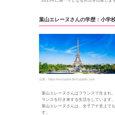
2013年に第一子となる男児を出産しま
葉山エレーヌさんの学歴：小学
出典：
https://encrypted-tbn0.gstatic.com
葉山エレーヌさんはフランスで生まれ、
ランスを行き来する生活をしています
葉山エレーヌさんは、女子アナ史上で
す。