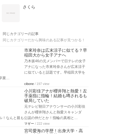
さくら
同じカテゴリーの記事
同じカテゴリーだから興味のある記事が見つかる！
市來玲奈は広末涼子に似てる？早
稲田大から女子アナへ
乃木坂46の元メンバーで日テレの女子
アナになった市來玲奈さんが広末涼子
に似ていると話題です。早稲田大学を
卒業…
cibone
/ 197 view
小川彩佳アナが櫻井翔と熱愛！左
手薬指に指輪！結婚も噂されるも
破局していた
元テレビ朝日アナウンサーの小川彩佳
さんが櫻井翔さんと熱愛スキャンダ
ル！なんと親も公認の仲だとか！指輪の真相と…
マギー
/ 222 view
宮司愛海の学歴！出身大学・高