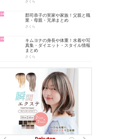
さくら
14
郡司恭子の実家や家族！父親と職
業・母親・兄弟まとめ
さくら
15
キムヨナの身長や体重！水着や写
真集・ダイエット・スタイル情報
まとめ
さくら