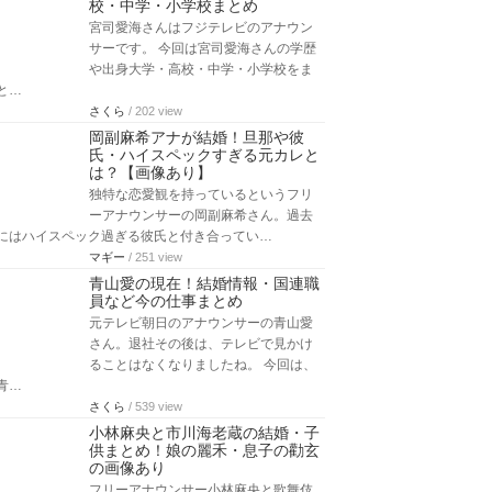
校・中学・小学校まとめ
宮司愛海さんはフジテレビのアナウン
サーです。 今回は宮司愛海さんの学歴
や出身大学・高校・中学・小学校をま
と…
さくら
/ 202 view
岡副麻希アナが結婚！旦那や彼
氏・ハイスペックすぎる元カレと
は？【画像あり】
独特な恋愛観を持っているというフリ
ーアナウンサーの岡副麻希さん。過去
にはハイスペック過ぎる彼氏と付き合ってい…
マギー
/ 251 view
青山愛の現在！結婚情報・国連職
員など今の仕事まとめ
元テレビ朝日のアナウンサーの青山愛
さん。退社その後は、テレビで見かけ
ることはなくなりましたね。 今回は、
青…
さくら
/ 539 view
小林麻央と市川海老蔵の結婚・子
供まとめ！娘の麗禾・息子の勸玄
の画像あり
フリーアナウンサー小林麻央と歌舞伎