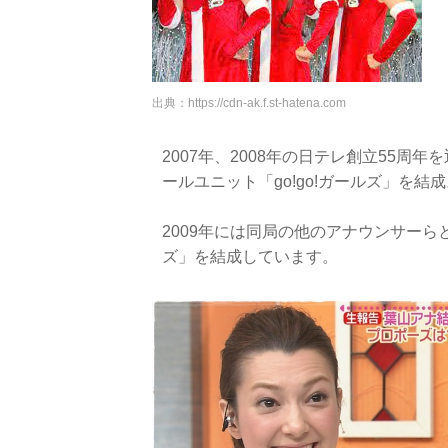
出典：
https://cdn-ak.f.st-hatena.com
2007年、2008年の日テレ創立55
ールユニット「go!go!ガールズ」を結
2009年には同局の他のアナウンサーら
ズ」を結成しています。