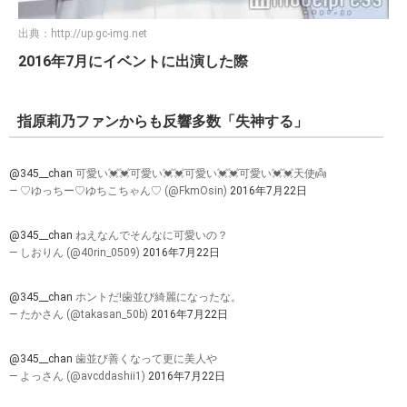
出典：
http://up.gc-img.net
2016年7月にイベントに出演した際
指原莉乃ファンからも反響多数「失神する」
@345__chan
可愛い💓💓可愛い💓💓可愛い💓💓可愛い💓💓天使👼
— ♡ゆっちー♡ゆちこちゃん♡ (@FkmOsin)
2016年7月22日
@345__chan
ねえなんでそんなに可愛いの？
— しおりん (@40rin_0509)
2016年7月22日
@345__chan
ホントだ!歯並び綺麗になったな。
— たかさん (@takasan_50b)
2016年7月22日
@345__chan
歯並び善くなって更に美人や
— よっさん (@avcddashii1)
2016年7月22日