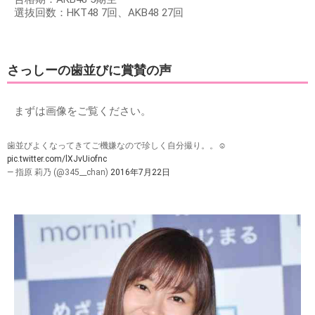
選抜回数：HKT48 7回、AKB48 27回
さっしーの歯並びに賞賛の声
まずは画像をご覧ください。
歯並びよくなってきてご機嫌なので珍しく自分撮り。。☺️
pic.twitter.com/lXJvUiofnc
— 指原 莉乃 (@345__chan)
2016年7月22日