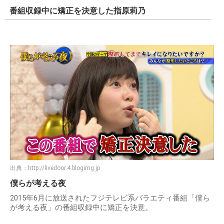
番組収録中に矯正を決意した指原莉乃
出典：
http://livedoor.4.blogimg.jp
僕らが考える夜
2015年6月に放送されたフジテレビ系バラエティ番組「僕ら
が考える夜」の番組収録中に矯正を決意。