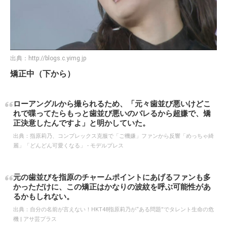
出典：
http://blogs.c.yimg.jp
矯正中（下から）
ローアングルから撮られるため、「元々歯並び悪いけどこ
れで喋ってたらもっと歯並び悪いのバレるから超嫌で、矯
正決意したんですよ」と明かしていた。
出典：
指原莉乃、コンプレックス克服で「ご機嫌」ファンから反響「めっちゃ綺
麗」「どんどん可愛くなる」 - モデルプレス
元の歯並びを指原のチャームポイントにあげるファンも多
かっただけに、この矯正はかなりの波紋を呼ぶ可能性があ
るかもしれない。
出典：
自分の名前が言えない！HKT48指原莉乃が“ある問題”でタレント生命の危
機 | アサ芸プラス