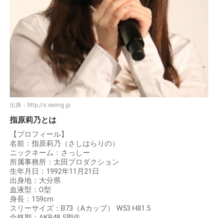
出典：
http://s.eximg.jp
指原莉乃とは
【プロフィール】
名前：指原莉乃（さしはらりの）
ニックネーム：さっしー
所属事務所：太田プロダクション
生年月日：1992年11月21日
出身地：大分県
血液型：O型
身長：159cm
スリーサイズ：B73（Aカップ） W53 H81.5
合格期：AKB48 5期生