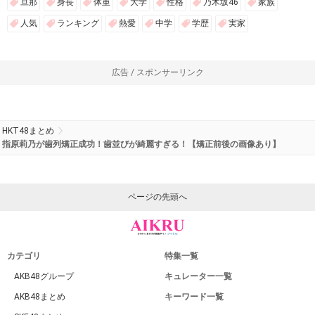
旦那
身長
体重
大学
性格
乃木坂46
家族
人気
ランキング
熱愛
中学
学歴
実家
広告 / スポンサーリンク
HKT48まとめ
指原莉乃が歯列矯正成功！歯並びが綺麗すぎる！【矯正前後の画像あり】
ページの先頭へ
カテゴリ
特集一覧
AKB48グループ
キュレーター一覧
AKB48まとめ
キーワード一覧