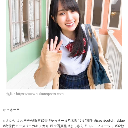
出典：
https://www.nikkansports.com
かっきー❤
かわいいよね❤❤❤
#賀喜遥香
#かっきー
#乃木坂46
#4期生
#isee
#outoftheblue
#次世代エース
#エカキノカキ
#1st写真集
#まっさら
#ヨル・フォージャ
#32枚