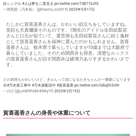
目シングル
#人は夢を二度見る
pic.twitter.com/7SB71lLrh5
— 燈馬想（乃木垢） (@touma_so2019)
2023年3月17日
たしかに賀喜遥香さんは、かわいい顔立ちをしていますね。
笑顔も天真爛漫そのものです。1期生のアイドル生田絵梨花
さんと口元が似ていて、運営側も生田絵梨花さんに続く逸材
として賀喜遥香さんを福神に選んだのかもしれません。賀喜
遥香さんは、栃木県で暮らしていますが10歳までは大阪府で
暮らしていました。そのため関西弁も得意。清楚なルックス
の賀喜遥香さんが話す関西弁は破壊力ありすぎるかわいさで
す。
どの表情もかわいいけど、ぎゅんって顔になるかきちゃんが一番癖になります
😆
#乃木坂工事中
#乃木坂配信中
#賀喜遥香
pic.twitter.com/QikqEh3UlH
— のぴ (@jJnW9Pa8649Wy1F)
2023年3月19日
賀喜遥香さんの身長や体重について