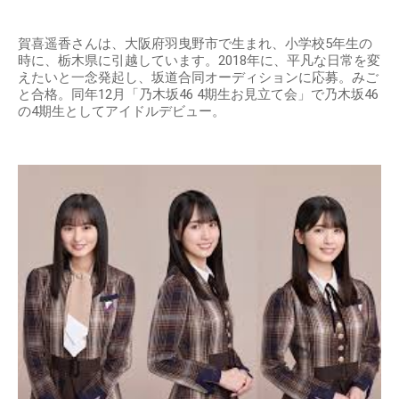
賀喜遥香さんは、大阪府羽曳野市で生まれ、小学校5年生の
時に、栃木県に引越しています。2018年に、平凡な日常を変
えたいと一念発起し、坂道合同オーディションに応募。みご
と合格。同年12月「乃木坂46 4期生お見立て会」で乃木坂46
の4期生としてアイドルデビュー。