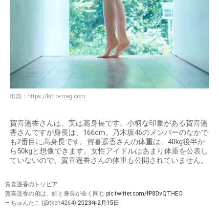
出典：
https://kitto-mag.com
賀喜遥香さんは、実は高身長です。小柄な印象がある賀喜遥
香さんですが身長は、166cm。乃木坂46のメンバーのなかで
も2番目に高身長です。賀喜遥香さんの体重は、40kg後半か
ら50kgと想像できます。女性アイドルはあまり体重を公表し
ていないので、賀喜遥香さんの体重も公開されていません。
賀喜遥香のトリビア
賀喜遥香の弟は、姉と身長が全く同じ
pic.twitter.com/fP8DvQTHEO
— ちゅんたこ (@tkcn4264)
2023年2月15日