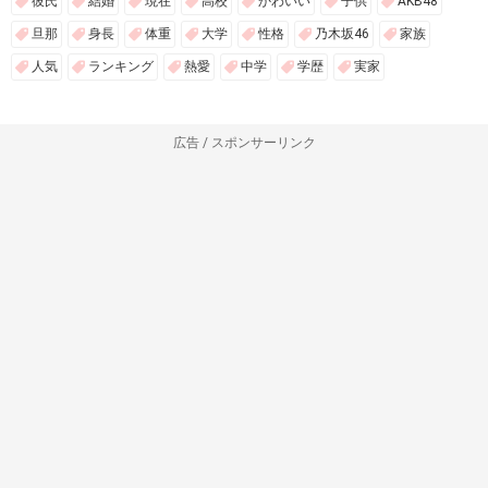
彼氏
結婚
現在
高校
かわいい
子供
AKB48
旦那
身長
体重
大学
性格
乃木坂46
家族
人気
ランキング
熱愛
中学
学歴
実家
広告 / スポンサーリンク