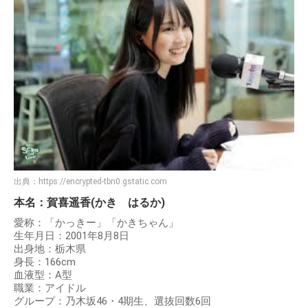
出典：
https://encrypted-tbn0.gstatic.com
本名：賀喜遥香(かき はるか)
愛称：「かっきー」「かきちゃん」
生年月日：2001年8月8日
出身地：栃木県
身長：166cm
血液型：A型
職業：アイドル
グループ：乃木坂46・4期生、選抜回数6回