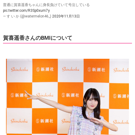
普通に賀喜遥香ちゃんに身長負けていて号泣している
pic.twitter.com/R3Sp0xum7y
— す い か (@watermelon46_)
2020年11月13日
賀喜遥香さんのBMIについて