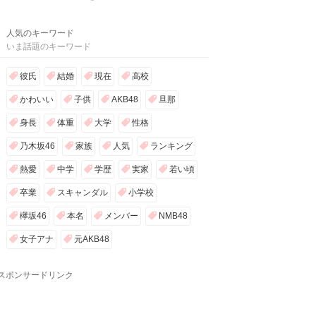
人気のキーワード
いま話題のキーワード
彼氏
結婚
現在
高校
かわいい
子供
AKB48
旦那
身長
体重
大学
性格
乃木坂46
家族
人気
ランキング
熱愛
中学
学歴
実家
若い頃
卒業
スキャンダル
小学校
欅坂46
本名
メンバー
NMB48
女子アナ
元AKB48
スポンサードリンク