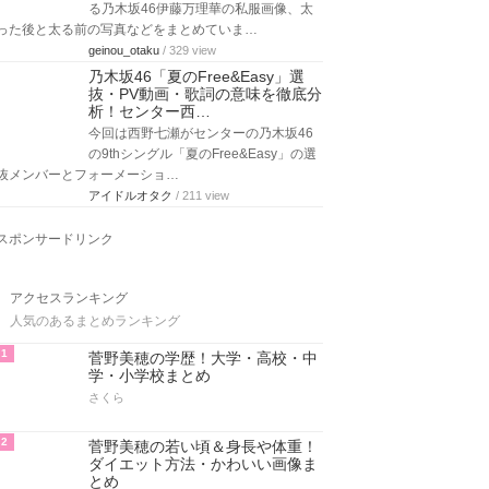
る乃木坂46伊藤万理華の私服画像、太
った後と太る前の写真などをまとめていま…
geinou_otaku
/ 329 view
乃木坂46「夏のFree&Easy」選
抜・PV動画・歌詞の意味を徹底分
析！センター西…
今回は西野七瀬がセンターの乃木坂46
の9thシングル「夏のFree&Easy」の選
抜メンバーとフォーメーショ…
アイドルオタク
/ 211 view
スポンサードリンク
アクセスランキング
人気のあるまとめランキング
1
菅野美穂の学歴！大学・高校・中
学・小学校まとめ
さくら
2
菅野美穂の若い頃＆身長や体重！
ダイエット方法・かわいい画像ま
とめ