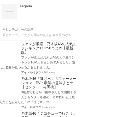
sagada
同じカテゴリーの記事
同じカテゴリーだから興味のある記事が見つかる！
ファンが厳選！乃木坂46の人気曲
ランキングTOP50まとめ【最新
版】
ファンが選んだ乃木坂46の人気曲ラン
キングTOP50をまとめてみました。隠
れた名曲が見つかるかもしれません。…
アイドルオタク
/ 264 view
乃木坂46『逃げ水』のフォーメー
ション・PV・歌詞の意味まとめ
【センター・与田桃】
3期生である与田祐希さんと大園桃子さ
んがセンターを務め、乃木坂46史上最
高売上を記録した18th『逃げ水』の…
アイドルオタク
/ 247 view
乃木坂46『ジコチューで行こう』