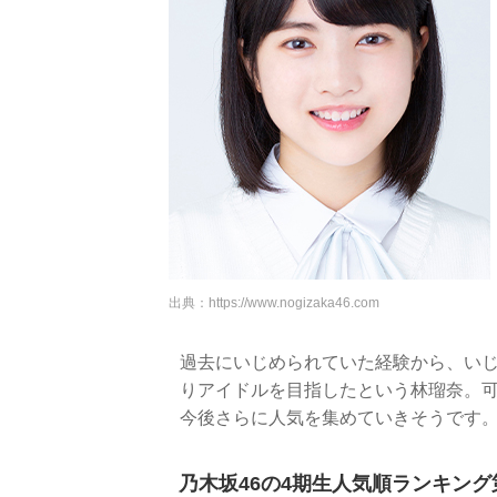
出典：
https://www.nogizaka46.com
過去にいじめられていた経験から、い
りアイドルを目指したという林瑠奈。
今後さらに人気を集めていきそうです
乃木坂46の4期生人気順ランキング