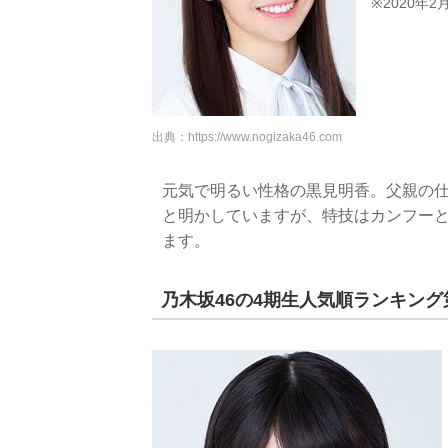
※2020年2
出典：
https://www.nogizaka46.com
元気で明るい性格の黒見明香。父親の
と明かしていますが、特技はカンフー
ます。
乃木坂46の4期生人気順ランキング