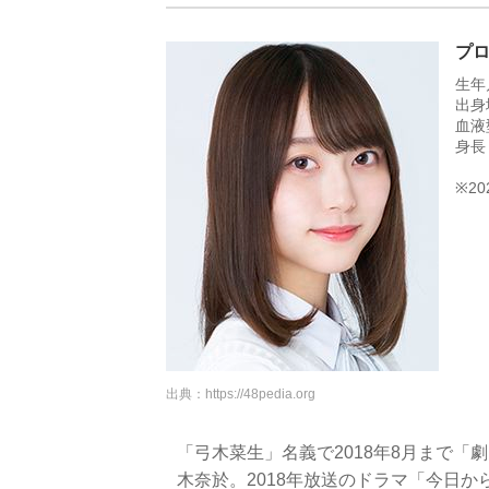
プ
生年
出身
血液
身長
※2
出典：
https://48pedia.org
「弓木菜生」名義で2018年8月まで
木奈於。2018年放送のドラマ「今日か