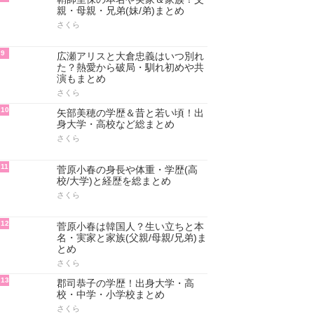
親・母親・兄弟(妹/弟)まとめ
さくら
9
広瀬アリスと大倉忠義はいつ別れ
た？熱愛から破局・馴れ初めや共
演もまとめ
さくら
10
矢部美穂の学歴＆昔と若い頃！出
身大学・高校など総まとめ
さくら
11
菅原小春の身長や体重・学歴(高
校/大学)と経歴を総まとめ
さくら
12
菅原小春は韓国人？生い立ちと本
名・実家と家族(父親/母親/兄弟)ま
とめ
さくら
13
郡司恭子の学歴！出身大学・高
校・中学・小学校まとめ
さくら