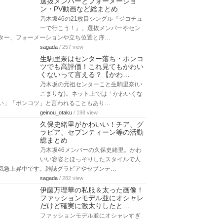
選抜メンバーとフォーメーショ
ン・PV動画など総まとめ
乃木坂46の21枚目シングル『ジコチュ
ーで行こう！』。選抜メンバーやセン
ター、フォーメーションや立ち位置と序…
sagada
/ 257 view
生駒里奈はセンター落ち・ポンコ
ツでも高評価！これ見てもかわい
くないって言える？【かわ…
乃木坂の元祖センターこと生駒里奈(い
こまりな)。ネット上では「かわいくな
い」「ポンコツ」と言われることもあり…
geinou_otaku
/ 198 view
久保史緒里がかわいい！チア、グ
ラビア、セブンティーン等の活動
総まとめ
乃木坂46メンバーの久保史緒里。かわ
いい容姿とほっそりしたスタイルで人
気急上昇中です。雑誌グラビアやセブンテ…
sagada
/ 282 view
伊藤万理華の私服＆太った画像！
ファッションモデル並にオシャレ
だけど確実に激太りしたと…
ファッションモデル並にオシャレすぎ