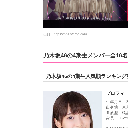
出典：
https://pbs.twimg.com
乃木坂46の4期生メンバー全1
乃木坂46の4期生人気順ランキング
プロフィ
生年月日：2
出身地：東
血液型：O
身長：162c