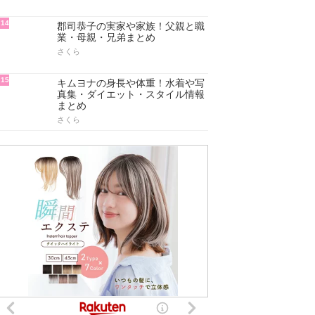
14
郡司恭子の実家や家族！父親と職
業・母親・兄弟まとめ
さくら
15
キムヨナの身長や体重！水着や写
真集・ダイエット・スタイル情報
まとめ
さくら