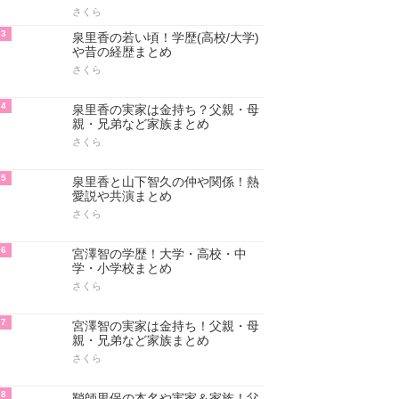
さくら
3
泉里香の若い頃！学歴(高校/大学)
や昔の経歴まとめ
さくら
4
泉里香の実家は金持ち？父親・母
親・兄弟など家族まとめ
さくら
5
泉里香と山下智久の仲や関係！熱
愛説や共演まとめ
さくら
6
宮澤智の学歴！大学・高校・中
学・小学校まとめ
さくら
7
宮澤智の実家は金持ち！父親・母
親・兄弟など家族まとめ
さくら
8
鞘師里保の本名や実家＆家族！父