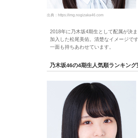
出典：
https://img.nogizaka46.com
2018年に乃木坂4期生として配属が決
加入した松尾美佑。清楚なイメージで
一面も持ちあわせています。
乃木坂46の4期生人気順ランキング