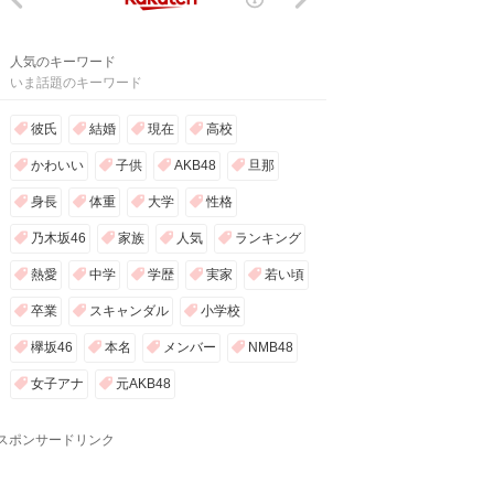
人気のキーワード
いま話題のキーワード
彼氏
結婚
現在
高校
かわいい
子供
AKB48
旦那
身長
体重
大学
性格
乃木坂46
家族
人気
ランキング
熱愛
中学
学歴
実家
若い頃
卒業
スキャンダル
小学校
欅坂46
本名
メンバー
NMB48
女子アナ
元AKB48
スポンサードリンク