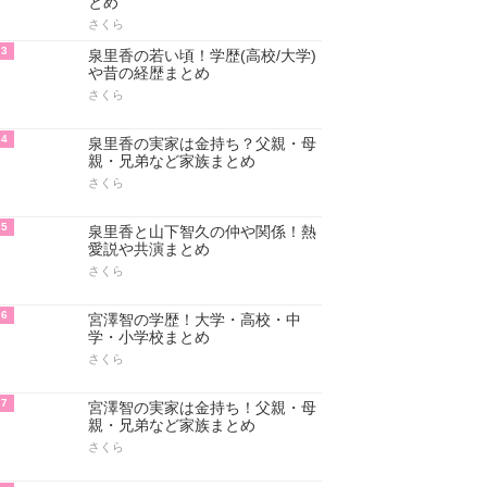
とめ
さくら
3
泉里香の若い頃！学歴(高校/大学)
や昔の経歴まとめ
さくら
4
泉里香の実家は金持ち？父親・母
親・兄弟など家族まとめ
さくら
5
泉里香と山下智久の仲や関係！熱
愛説や共演まとめ
さくら
6
宮澤智の学歴！大学・高校・中
学・小学校まとめ
さくら
7
宮澤智の実家は金持ち！父親・母
親・兄弟など家族まとめ
さくら