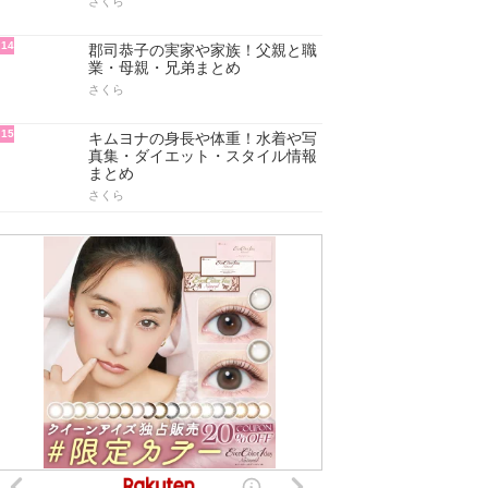
さくら
14
郡司恭子の実家や家族！父親と職
業・母親・兄弟まとめ
さくら
15
キムヨナの身長や体重！水着や写
真集・ダイエット・スタイル情報
まとめ
さくら