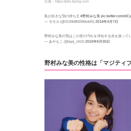
出典：
https://pbs.twimg.com
私が好きな顎の持ち主
#野村みな美
pic.twitter.com/xt
— モモカ (@3149dfbf286b4d5)
2018年4月7日
野村みな美の顎はこの世の汚れを浄化する光を放って
— あやもこ (@aya_chi3)
2016年6月30日
野村みな美の性格は「マジティ