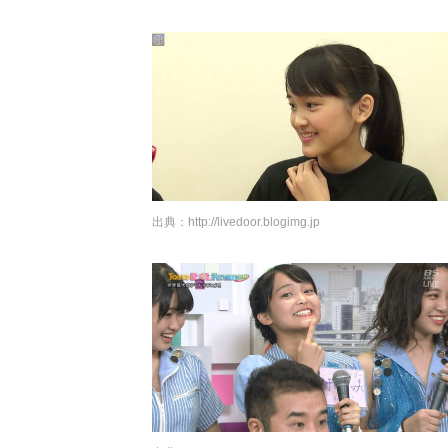
出典：
http://livedoor.blogimg.jp