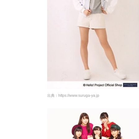
出典：
https://www.suruga-ya.jp