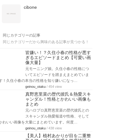
cibone
同じカテゴリーの記事
同じカテゴリーだから興味のある記事が見つかる！
皆嫌い！？久住小春の性格が悪す
ぎるエピソードまとめ【可愛い画
像大量】
元モーニング娘。久住小春の性格につ
いてエピソードを踏まえまとめていま
す！久住小春の本当の性格を知り嫌いになっ…
geinou_otaku
/ 454 view
真野恵里菜の歴代彼氏＆熱愛スキ
ャンダル！性格とかわいい画像も
まとめ
元ハロプロ真野恵里菜の歴代彼氏との
スキャンダル熱愛報道や性格、そして
かわいい画像を大量にまとめています。何度…
geinou_otaku
/ 438 view
【美人】植村あかりが目を二重整