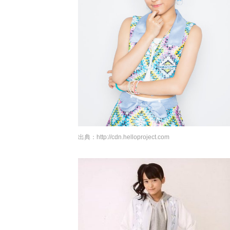
出典：
http://cdn.helloproject.com