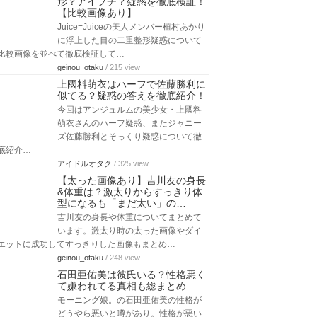
形？アイプチ？疑惑を徹底検証！
【比較画像あり】
Juice=Juiceの美人メンバー植村あかり
に浮上した目の二重整形疑惑について
比較画像を並べて徹底検証して…
geinou_otaku
/ 215 view
上國料萌衣はハーフで佐藤勝利に
似てる？疑惑の答えを徹底紹介！
今回はアンジュルムの美少女・上國料
萌衣さんのハーフ疑惑、またジャニー
ズ佐藤勝利とそっくり疑惑について徹
底紹介…
アイドルオタク
/ 325 view
【太った画像あり】吉川友の身長
&体重は？激太りからすっきり体
型になるも「まだ太い」の…
吉川友の身長や体重についてまとめて
います。激太り時の太った画像やダイ
エットに成功してすっきりした画像もまとめ…
geinou_otaku
/ 248 view
石田亜佑美は彼氏いる？性格悪く
て嫌われてる真相も総まとめ
モーニング娘。の石田亜佑美の性格が
どうやら悪いと噂があり。性格が悪い