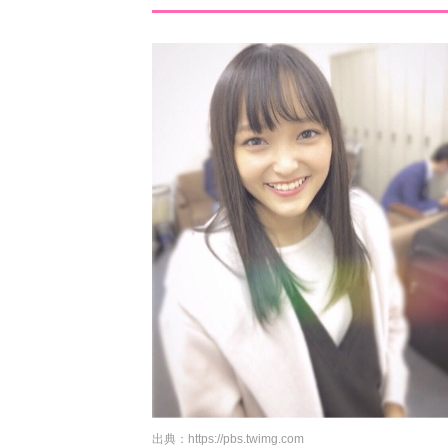
出典：
https://pbs.twimg.com