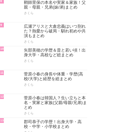
8
鞘師里保の本名や実家＆家族！父
親・母親・兄弟(妹/弟)まとめ
さくら
9
広瀬アリスと大倉忠義はいつ別れ
た？熱愛から破局・馴れ初めや共
演もまとめ
さくら
10
矢部美穂の学歴＆昔と若い頃！出
身大学・高校など総まとめ
さくら
11
菅原小春の身長や体重・学歴(高
校/大学)と経歴を総まとめ
さくら
12
菅原小春は韓国人？生い立ちと本
名・実家と家族(父親/母親/兄弟)ま
とめ
さくら
13
郡司恭子の学歴！出身大学・高
校・中学・小学校まとめ