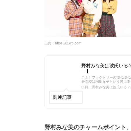
出典：
https://i2.wp.com
野村みな美は彼氏いる
ー】
こぶしファクトリーの”みなみ
身高校は桐朋女子という噂は本
出典：野村みな美は彼氏いる？
関連記事
野村みな美のチャームポイント