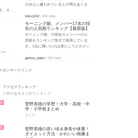
がゆえに嫌われているとの噂もありま
す。さ…
totsu1102
/ 295 view
モーニング娘。メンバー17名の現
在の人気順ランキング【最新版】
モーニング娘。の現在のメンバーの人
気順をランキング形式で発表していま
す。1位に輝いたのは果たしてどのメン
バー…
geinou_otaku
/ 265 view
スポンサードリンク
アクセスランキング
人気のあるまとめランキング
1
菅野美穂の学歴！大学・高校・中
学・小学校まとめ
さくら
2
菅野美穂の若い頃＆身長や体重！
ダイエット方法・かわいい画像ま