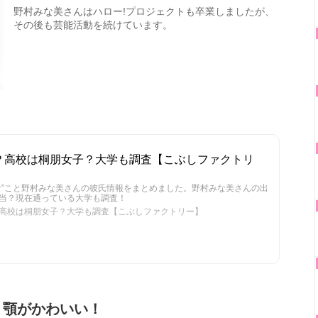
野村みな美さんはハロー!プロジェクトも卒業しましたが、
その後も芸能活動を続けています。
？高校は桐朋女子？大学も調査【こぶしファクトリ
な”こと野村みな美さんの彼氏情報をまとめました。野村みな美さんの出
当？現在通っている大学も調査！
高校は桐朋女子？大学も調査【こぶしファクトリー】
、顎がかわいい！