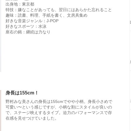
出身地：東京都
特技：嫌なことがあっても、翌日にはあらかた忘れること
趣味：読書、料理、手紙を書く、文房具集め
好きな音楽ジャンル：J-POP
好きなスポーツ：水泳
座右の銘：継続は力なり
身長は155cm！
野村みな美さんの身長は155cmでやや小柄。身長小さめで
可愛い〜という感じですが、小柄な割にスタイルが良いの
で、ステージ映えするタイプ。迫力のパフォーマンスで存
在感を見せつけていました。