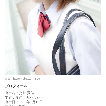
出典：
https://pbs.twimg.com
プロフィール
出生名：光井 愛佳
愛称：愛佳、みっつぃー
出生日：1993年1月12日