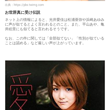
出典：
https://pbs.twimg.com
お世辞真に受け伝説
ネット上の情報によると、光井愛佳は松浦亜弥や浜崎あゆみ
に声が似てるとよく言われるとのこと。また、平山あや、亀
井絵里にも似てると言われるそうです。
なお、この件に関しては「全部似てない」「性別が似ている
ことは認める」など厳しい声が上がっています。