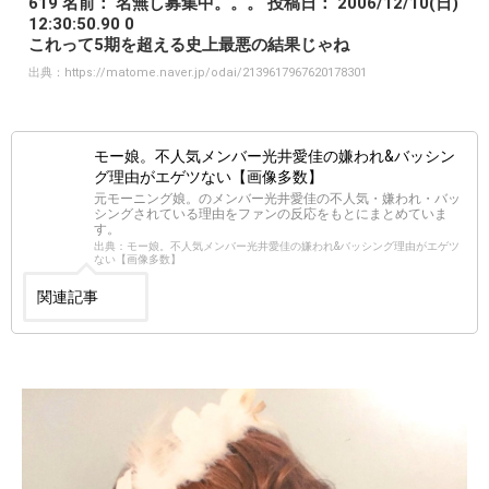
619 名前： 名無し募集中。。。 投稿日： 2006/12/10(日)
12:30:50.90 0
これって5期を超える史上最悪の結果じゃね
出典：
https://matome.naver.jp/odai/2139617967620178301
モー娘。不人気メンバー光井愛佳の嫌われ&バッシン
グ理由がエゲツない【画像多数】
元モーニング娘。のメンバー光井愛佳の不人気・嫌われ・バッ
シングされている理由をファンの反応をもとにまとめていま
す。
出典：モー娘。不人気メンバー光井愛佳の嫌われ&バッシング理由がエゲツ
ない【画像多数】
関連記事