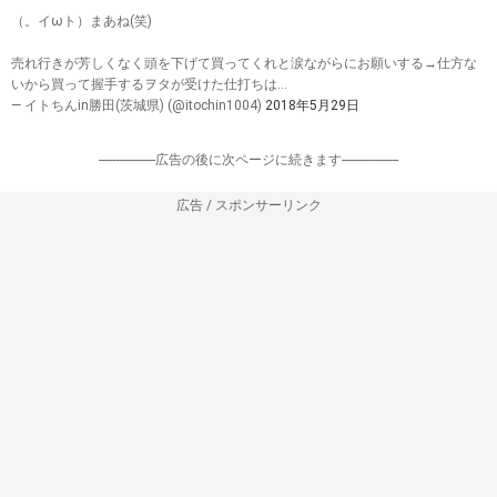
（。イωト）まあね(笑)
売れ行きが芳しくなく頭を下げて買ってくれと涙ながらにお願いする→仕方な
いから買って握手するヲタが受けた仕打ちは…
— イトちんin勝田(茨城県) (@itochin1004)
2018年5月29日
-----------------広告の後に次ページに続きます-----------------
広告 / スポンサーリンク