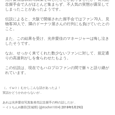
念握手会で人がほとんど集まらず、不人気の実態が露呈して
しまったことがあったようです。
伝説によると、大阪で開催された握手会ではファン70人、見
物客30人で、隣のドーナツ屋さんの行列にも負けていたとの
こと。
また、この結果を受け、光井愛佳のマネージャーは悔し泣き
したそうです。
なお、せっかく来てくれた数少ないファンに対して、規定通
りの高速剥がしを食らわせたもよう。
この伝説は、現在でもハロプロファンの間で脈々と語り継が
れています。
（。イωト）むかしこんな話があったよ！
実話かどうかわからないが…
あれは光井愛佳写真集発売記念握手の時の話しだが…
— イトちんin勝田(茨城県) (@itochin1004)
2018年5月29日