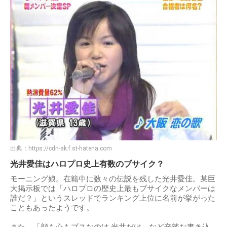
出典：
https://cdn-ak.f.st-hatena.com
光井愛佳はハロプロ史上有数のブサイク？
モーニング娘。在籍中に数々の伝説を残した光井愛佳。某巨
大掲示板では「ハロプロの歴史上最もブサイクなメンバーは
誰だ？」というスレッドでランキング上位に名前が挙がった
こともあったようです。