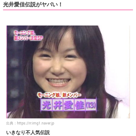
光井愛佳伝説がヤバい！
出典：
https://rr.img1.naver.jp
いきなり不人気伝説