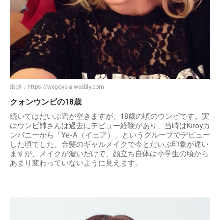
出典：
https://wegoye-a.weebly.com
クォンウンビの18歳
続いてはだいぶ間が空きますが、18歳の頃のウンビです。実
はウンビ姉さんは過去にデビュー経験があり、当時はKiroyカ
ンパニーから「Ye-A（イェア）」というグループでデビュー
した頃でした。金髪のギャルメイクで今とだいぶ印象が違い
ますが、メイクが濃いだけで、顔立ち自体は小学生の頃から
あまり変わっていないように見えます。