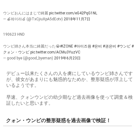
ウンビおんにはまじで綺麗
pic.twitter.com/eG42PqG1NL
— 🍎레이라🍏 (@TxCjiuXpA5dEotv)
2018年11月7日
190623 HND
ウンビ姉さん本当に綺麗だった😭
#IZONE
#아이즈원
#은비
#권은비
#ウンビ
#
クォン・ウンビ
pic.twitter.com/ACMu3YuzVC
— good bye (@good_byeman)
2019年6月23日
デビュー以来たくさんの人を虜にしているウンビ姉さんです
が、彼女があまりにも魅惑的なためか、整形疑惑が浮上して
いるようです。
早速、クォンウンビの幼少期など過去画像を使って調査＆検
証したいと思います。
クォン・ウンビの整形疑惑を過去画像で検証！