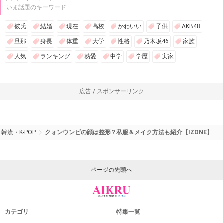
いま話題のキーワード
彼氏
結婚
現在
高校
かわいい
子供
AKB48
旦那
身長
体重
大学
性格
乃木坂46
家族
人気
ランキング
熱愛
中学
学歴
実家
広告 / スポンサーリンク
韓流・K-POP
クォンウンビの顔は整形？私服＆メイク方法も紹介【IZONE】
ページの先頭へ
カテゴリ
特集一覧