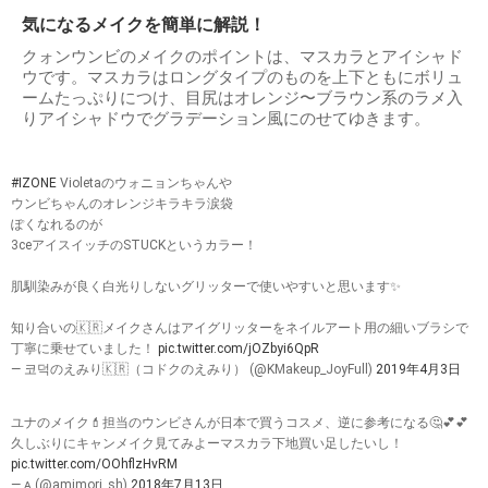
気になるメイクを簡単に解説！
クォンウンビのメイクのポイントは、マスカラとアイシャド
ウです。マスカラはロングタイプのものを上下ともにボリュ
ームたっぷりにつけ、目尻はオレンジ〜ブラウン系のラメ入
りアイシャドウでグラデーション風にのせてゆきます。
#IZONE
Violetaのウォニョンちゃんや
ウンビちゃんのオレンジキラキラ涙袋
ぽくなれるのが
3ceアイスイッチのSTUCKというカラー！
肌馴染みが良く白光りしないグリッターで使いやすいと思います✨
知り合いの🇰🇷メイクさんはアイグリッターをネイルアート用の細いブラシで
丁寧に乗せていました！
pic.twitter.com/jOZbyi6QpR
— 코덕のえみり🇰🇷（コドクのえみり） (@KMakeup_JoyFull)
2019年4月3日
ユナのメイク💄担当のウンビさんが日本で買うコスメ、逆に参考になる🤔💕💕
久しぶりにキャンメイク見てみよーマスカラ下地買い足したいし！
pic.twitter.com/OOhflzHvRM
— ᴀ (@amimori_sh)
2018年7月13日