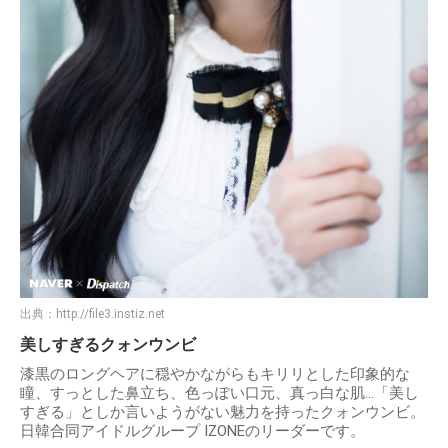
出典：
http://file3.instiz.net
美しすぎるクォンウンビ
漆黒のロングヘアに穏やかながらもキリリとした印象的な
瞳、すっとした鼻立ち、色っぽい口元、真っ白な肌…「美し
すぎる」としか言いようがない魅力を持ったクォンウンビ。
日韓合同アイドルグループ IZONEのリーダーです。