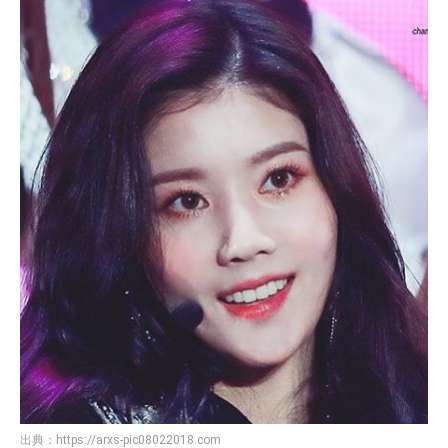
出典：
https://arxs-pic08022018.com