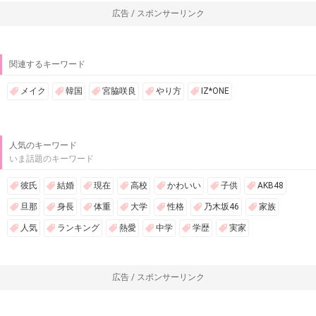
広告 / スポンサーリンク
関連するキーワード
メイク
韓国
宮脇咲良
やり方
IZ*ONE
人気のキーワード
いま話題のキーワード
彼氏
結婚
現在
高校
かわいい
子供
AKB48
旦那
身長
体重
大学
性格
乃木坂46
家族
人気
ランキング
熱愛
中学
学歴
実家
広告 / スポンサーリンク