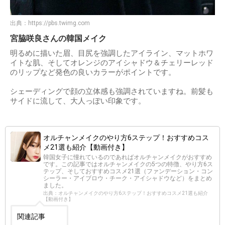
出典：
https://pbs.twimg.com
宮脇咲良さんの韓国メイク
明るめに描いた眉、目尻を強調したアイライン、マットホワ
イトな肌、そしてオレンジのアイシャドウ＆チェリーレッド
のリップなど発色の良いカラーがポイントです。
シェーディングで顔の立体感も強調されていますね。前髪も
サイドに流して、大人っぽい印象です。
オルチャンメイクのやり方6ステップ！おすすめコス
メ21選も紹介【動画付き】
韓国女子に憧れているのであればオルチャンメイクがおすすめ
です。この記事ではオルチャンメイクの5つの特徴、やり方6ス
テップ、そしておすすめコスメ21選（ファンデーション・コン
シーラー・アイブロウ・チーク・アイシャドウなど）をまとめ
ました。
出典：オルチャンメイクのやり方6ステップ！おすすめコスメ21選も紹介
【動画付き】
関連記事