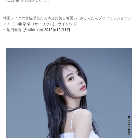
韓国メイクの宮脇咲良たん本当に美し可愛い…さくらたんプロフェッショナル
アイドル😭😭😭（サイリウム)（サイリウム)
— 池田春香 (@wildtono)
2018年10月1日