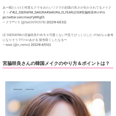
あー眠たいけど何度もクラをみたい♡クラの顔面の良さが生かされてるメイク
💄 ✨💕
#LE_SSERAFIM_SAKURA
#SAKURA_IS_FEARLESS
#宮脇咲良
#사쿠라
pic.twitter.com/mwyYyWRgEh
— クラ³⁹✩ラ (@SaG3O9O578)
2022年4月3日
LE SSERAFIMの宮脇咲良ｻﾝめちゃ可愛くない?!!見てびっくりした ﾒｲｸめちゃ参考
になりそうでﾃﾝｼｮﾝあがる 髪色暗くしたなる〜
— ɴᴇɴᴇ (@n_nemix)
2022年4月5日
宮脇咲良さんの韓国メイクのやり方＆ポイントは？