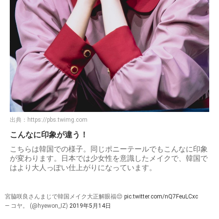
出典：
https://pbs.twimg.com
こんなに印象が違う！
こちらは韓国での様子。同じポニーテールでもこんなに印象
が変わります。日本では少女性を意識したメイクで、韓国で
はより大人っぽい仕上がりになっています。
宮脇咲良さんまじで韓国メイク大正解眼福😔
pic.twitter.com/nQ7FeuLCxc
— コヤ。 (@hyewon_IZ)
2019年5月14日