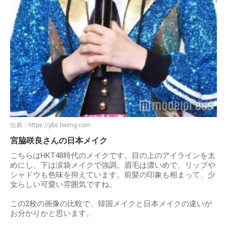
出典：
https://pbs.twimg.com
宮脇咲良さんの日本メイク
こちらはHKT48時代のメイクです。目の上のアイラインを太
めにし、下は涙袋メイクで強調。眉毛は濃いめで、リップや
シャドウも色味を抑えています。前髪の印象も相まって、少
女らしい可愛い雰囲気ですね。
この2枚の画像の比較で、韓国メイクと日本メイクの違いが
お分かりかと思います。