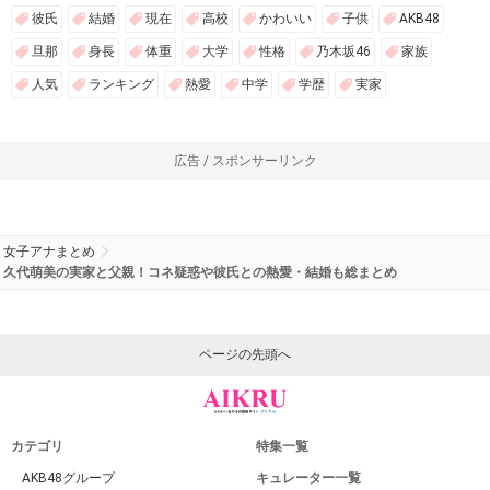
彼氏
結婚
現在
高校
かわいい
子供
AKB48
旦那
身長
体重
大学
性格
乃木坂46
家族
人気
ランキング
熱愛
中学
学歴
実家
広告 / スポンサーリンク
女子アナまとめ
久代萌美の実家と父親！コネ疑惑や彼氏との熱愛・結婚も総まとめ
ページの先頭へ
カテゴリ
特集一覧
AKB48グループ
キュレーター一覧