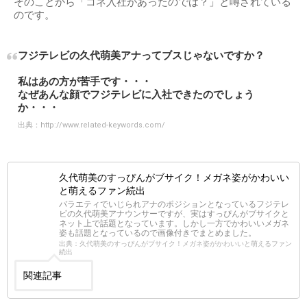
そのことから「コネ入社があったのでは？」と噂されている
のです。
フジテレビの久代萌美アナってブスじゃないですか？
私はあの方が苦手です・・・
なぜあんな顔でフジテレビに入社できたのでしょう
か・・・
出典：
http://www.related-keywords.com/
久代萌美のすっぴんがブサイク！メガネ姿がかわいい
と萌えるファン続出
バラエティでいじられアナのポジションとなっているフジテレ
ビの久代萌美アナウンサーですが、実はすっぴんがブサイクと
ネット上で話題となっています。しかし一方でかわいいメガネ
姿も話題となっているので画像付きでまとめました。
出典：久代萌美のすっぴんがブサイク！メガネ姿がかわいいと萌えるファン
続出
関連記事