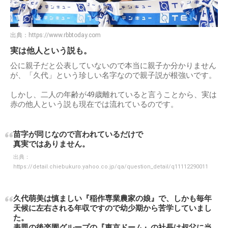
出典：
https://www.rbbtoday.com
実は他人という説も。
公に親子だと公表していないので本当に親子か分かりません
が、「久代」という珍しい名字なので親子説が根強いです。
しかし、二人の年齢が49歳離れていると言うことから、実は
赤の他人という説も現在では流れているのです。
苗字が同じなので言われているだけで
真実ではありません。
出典：
https://detail.chiebukuro.yahoo.co.jp/qa/question_detail/q11112290011
久代萌美は慎ましい『稲作専業農家の娘』で、しかも毎年
天候に左右される年収ですので幼少期から苦学していまし
た。
表題の後楽園グループの『東京ドーム』の社長は叔父に当