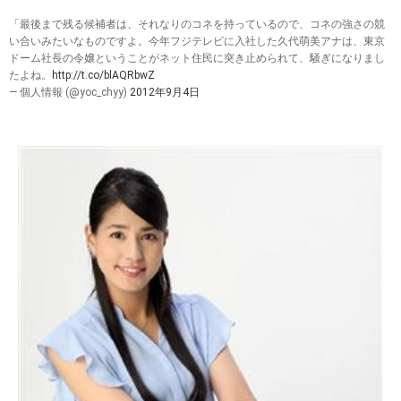
「最後まで残る候補者は、それなりのコネを持っているので、コネの強さの競
い合いみたいなものですよ。今年フジテレビに入社した久代萌美アナは、東京
ドーム社長の令嬢ということがネット住民に突き止められて、騒ぎになりまし
たよね。
http://t.co/blAQRbwZ
— 個人情報 (@yoc_chyy)
2012年9月4日