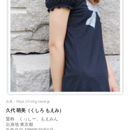
出典：
https://rr.img.naver.jp
久代 萌美（くしろ もえみ）
愛称 くっしー、もえみん
出身地 東京都