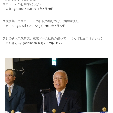
東京ドームのお嬢様だっけ？
— 未知 (@Cat6954M)
2018年5月20日
久代萌美って東京ドームの社長の娘なのか。お嬢様やん。
— ガモン (@Devil_GAO_Angel)
2012年7月22日
フジの新人久代萌美、東京ドーム社長の娘って･･･はんぱねぇコネクション
— ホルさん (@gachinpan_h_r)
2012年8月27日