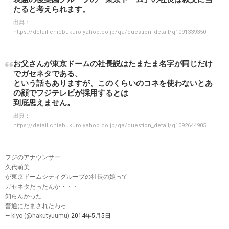
たると考えられます。
出典：
https://detail.chiebukuro.yahoo.co.jp/qa/question_detail/q1091339350
お父さんが東京ドームの社長説はたまたま名字が同じだけ
でガセネタである、
という話もありますが、このくらいのコネを使わないとあ
の顔でフジテレビが採用するとは
到底思えません。
出典：
https://detail.chiebukuro.yahoo.co.jp/qa/question_detail/q1092644905
フジのアナウンサー
久代萌美
が東京ドームシティグループの社長の娘って
ガセネタだったんか・・・
知らんかった
普通にだまされたわっ
— kiyo (@hakutyuumu)
2014年5月5日