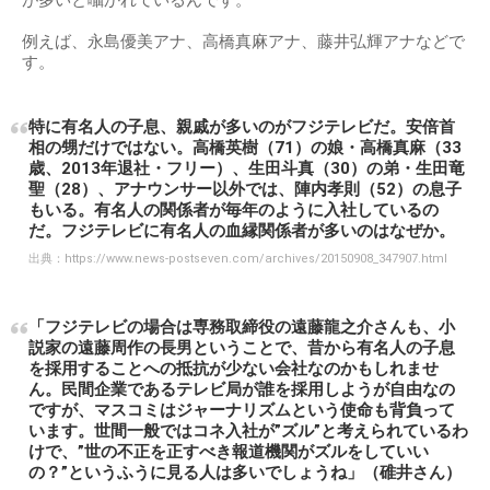
例えば、永島優美アナ、高橋真麻アナ、藤井弘輝アナなどで
す。
特に有名人の子息、親戚が多いのがフジテレビだ。安倍首
相の甥だけではない。高橋英樹（71）の娘・高橋真麻（33
歳、2013年退社・フリー）、生田斗真（30）の弟・生田竜
聖（28）、アナウンサー以外では、陣内孝則（52）の息子
もいる。有名人の関係者が毎年のように入社しているの
だ。フジテレビに有名人の血縁関係者が多いのはなぜか。
出典：
https://www.news-postseven.com/archives/20150908_347907.html
「フジテレビの場合は専務取締役の遠藤龍之介さんも、小
説家の遠藤周作の長男ということで、昔から有名人の子息
を採用することへの抵抗が少ない会社なのかもしれませ
ん。民間企業であるテレビ局が誰を採用しようが自由なの
ですが、マスコミはジャーナリズムという使命も背負って
います。世間一般ではコネ入社が”ズル”と考えられているわ
けで、”世の不正を正すべき報道機関がズルをしていい
の？”というふうに見る人は多いでしょうね」（碓井さん）