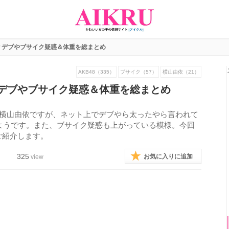
？デブやブサイク疑惑＆体重を総まとめ
AKB48（335）
ブサイク（57）
横山由依（21）
デブやブサイク疑惑＆体重を総まとめ
いた横山由依ですが、ネット上でデブやら太ったやら言われて
るようです。また、ブサイク疑惑も上がっている模様。今回
ご紹介します。
325
お気に入りに追加
view