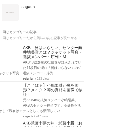
sagada
同じカテゴリーの記事
同じカテゴリーだから興味のある記事が見つかる！
AKB「翼はいらない」センター向
井地美音とは？ジャケット写真・
選抜メンバー・序列・M…
AKB48総選挙の投票券が封入されてい
た44枚目の楽曲「翼はいらない」のジ
ャケット写真・選抜メンバー・序列・…
ezjunjun
/ 233 view
【こじはる】小嶋陽菜が鼻を整
形？メイク？噂の真相を画像で検
証！
元AKB48の人気メンバー小嶋陽菜。
AKBのセクシー担当です。高身長を活
かして現在はモデルとしても活躍してい…
sagada
/ 247 view
AKB武藤十夢の妹・武藤小麟（お