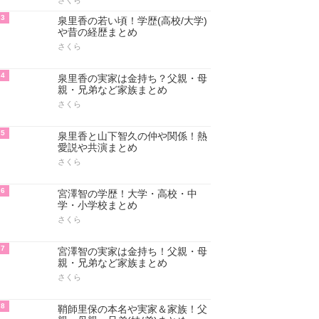
さくら
3
泉里香の若い頃！学歴(高校/大学)
や昔の経歴まとめ
さくら
4
泉里香の実家は金持ち？父親・母
親・兄弟など家族まとめ
さくら
5
泉里香と山下智久の仲や関係！熱
愛説や共演まとめ
さくら
6
宮澤智の学歴！大学・高校・中
学・小学校まとめ
さくら
7
宮澤智の実家は金持ち！父親・母
親・兄弟など家族まとめ
さくら
8
鞘師里保の本名や実家＆家族！父