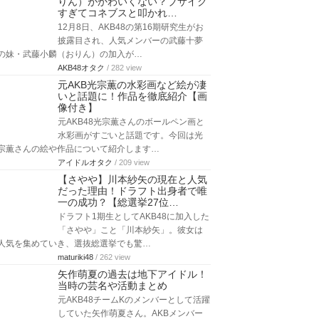
りん）がかわいくない？ブサイク
すぎてコネブスと叩かれ…
12月8日、AKB48の第16期研究生がお
披露目され、人気メンバーの武藤十夢
の妹・武藤小麟（おりん）の加入が…
AKB48オタク
/ 282 view
元AKB光宗薫の水彩画など絵が凄
いと話題に！作品を徹底紹介【画
像付き】
元AKB48光宗薫さんのボールペン画と
水彩画がすごいと話題です。今回は光
宗薫さんの絵や作品について紹介します…
アイドルオタク
/ 209 view
【さやや】川本紗矢の現在と人気
だった理由！ドラフト出身者で唯
一の成功？【総選挙27位…
ドラフト1期生としてAKB48に加入した
「さやや」こと「川本紗矢」。彼女は
人気を集めていき、選抜総選挙でも驚…
maturiki48
/ 262 view
矢作萌夏の過去は地下アイドル！
当時の芸名や活動まとめ
元AKB48チームKのメンバーとして活躍
していた矢作萌夏さん。AKBメンバー