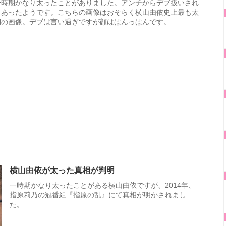
一時期かなり太ったことがありました。アンチからデブ扱いされ
もあったようです。こちらの画像はおそらく横山由依史上最も太
期の画像。デブは言い過ぎですが顔はぱんっぱんです。
横山由依が太った真相が判明
一時期かなり太ったことがある横山由依ですが、2014年、
指原莉乃の冠番組『指原の乱』にて真相が明かされまし
た。