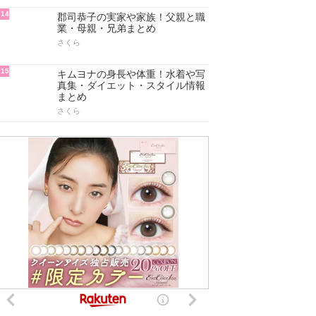
14
郡司恭子の実家や家族！父親と職
業・母親・兄弟まとめ
さくら
15
キムヨナの身長や体重！水着や写
真集・ダイエット・スタイル情報
まとめ
さくら