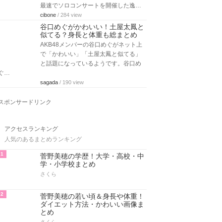
最速でソロコンサートを開催した逸…
cibone
/ 284 view
谷口めぐがかわいい！土屋太鳳と
似てる？身長と体重も総まとめ
AKB48メンバーの谷口めぐがネット上
で「かわいい」「土屋太鳳と似てる」
と話題になっているようです。谷口め
ぐ…
sagada
/ 190 view
スポンサードリンク
アクセスランキング
人気のあるまとめランキング
1
菅野美穂の学歴！大学・高校・中
学・小学校まとめ
さくら
2
菅野美穂の若い頃＆身長や体重！
ダイエット方法・かわいい画像ま
とめ