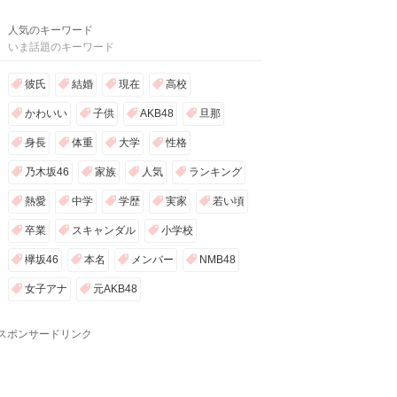
人気のキーワード
いま話題のキーワード
彼氏
結婚
現在
高校
かわいい
子供
AKB48
旦那
身長
体重
大学
性格
乃木坂46
家族
人気
ランキング
熱愛
中学
学歴
実家
若い頃
卒業
スキャンダル
小学校
欅坂46
本名
メンバー
NMB48
女子アナ
元AKB48
スポンサードリンク