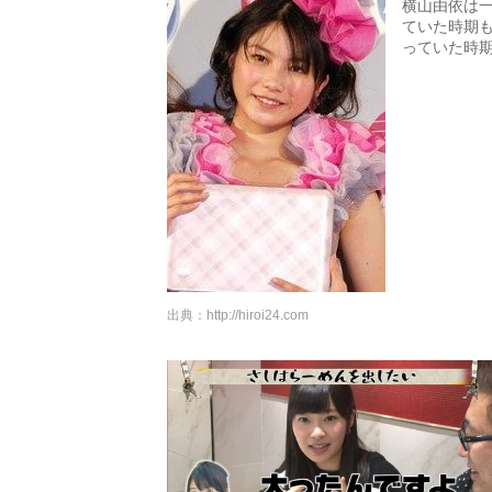
横山由依は
ていた時期
っていた時
出典：
http://hiroi24.com