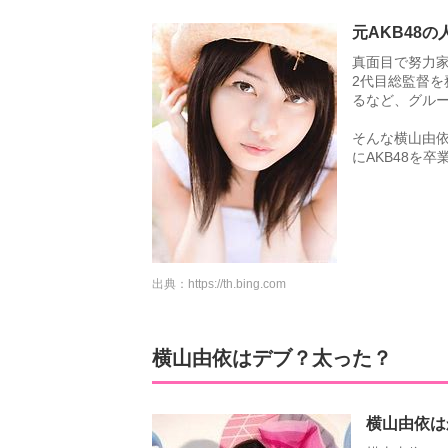
元AKB48
真面目で努力家
2代目総監督を
るなど、グル
そんな横山由依
にAKB48を
出典：
https://th.bing.com
横山由依はデブ？太った？
横山由依は