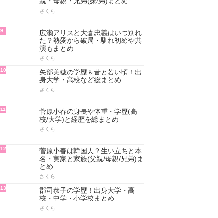
親・母親・兄弟(妹/弟)まとめ
さくら
9
広瀬アリスと大倉忠義はいつ別れ
た？熱愛から破局・馴れ初めや共
演もまとめ
さくら
10
矢部美穂の学歴＆昔と若い頃！出
身大学・高校など総まとめ
さくら
11
菅原小春の身長や体重・学歴(高
校/大学)と経歴を総まとめ
さくら
12
菅原小春は韓国人？生い立ちと本
名・実家と家族(父親/母親/兄弟)ま
とめ
さくら
13
郡司恭子の学歴！出身大学・高
校・中学・小学校まとめ
さくら