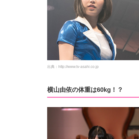
出典：
http://www.tv-asahi.co.jp
横山由依の体重は60kg！？