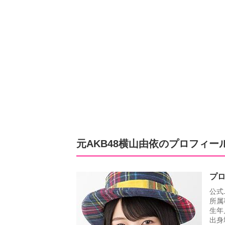
元AKB48横山由依のプロフィー
プ
公式
所属
生年
出身