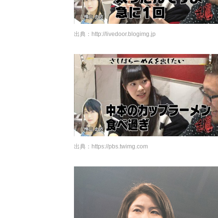
出典：
http://livedoor.blogimg.jp
出典：
https://pbs.twimg.com