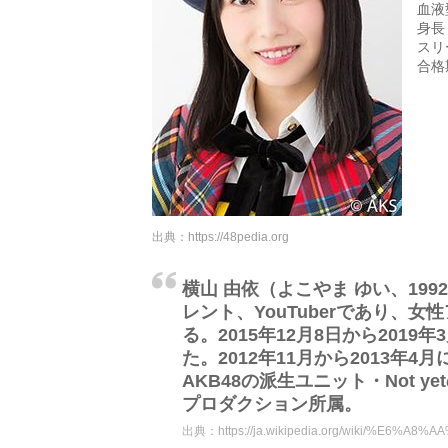
血液
身長
スリー
合格
出典：
https://48pedia.org
横山 由依（よこやま ゆい、199
レント、YouTuberであり、
る。2015年12月8日から2019
た。2012年11月から2013年4
AKB48の派生ユニット・Not
プロダクション所属。
出典：
https://ja.wikipedia.org/wiki/%E