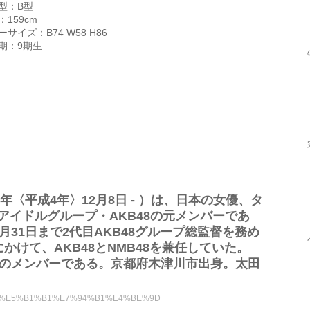
型：B型
：159cm
サイズ：B74 W58 H86
期：9期生
2年〈平成4年〉12月8日 - ）は、日本の女優、タ
女性アイドルグループ・AKB48の元メンバーであ
年3月31日まで2代目AKB48グループ総監督を務め
月にかけて、AKB48とNMB48を兼任していた。
 yetのメンバーである。京都府木津川市出身。太田
6%A8%AA%E5%B1%B1%E7%94%B1%E4%BE%9D