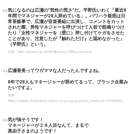
気になるのは広瀬の“気性の荒さ”だ。平野氏いわく「最近8
年間でマネジャーが28人辞めている」。パワハラ疑惑は日
常茶飯事で、広瀬が音楽番組に出演し、コメントをカット
された際、男性マネジャーを呼びつけて人前で怒鳴りつけ
たり「女性マネジャーを（壁に）押し付けてケガをさせた
ことがあり、注意したが『触れただけ』と認めなかった」
（平野氏）という。
出典：
http://tocana.jp/2018/06/post_17092_entry.html
広瀬香美ってワガママな人だったんですよね。
8年で28人もマネージャーが辞めてるって、ブラック企業み
たいですよ。
出典：
https://detail.chiebukuro.yahoo.co.jp/qa/question_detail/q11191249531
気が強そうです！
マネージャーが２８人目なんて、まるで
真由子さまのようです！