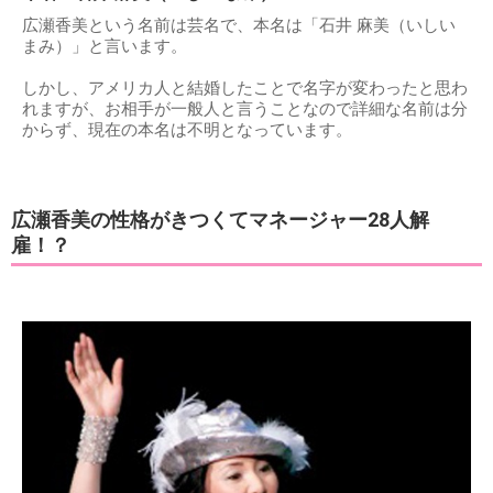
広瀬香美という名前は芸名で、本名は「石井 麻美（いしい
まみ）」と言います。
しかし、アメリカ人と結婚したことで名字が変わったと思わ
れますが、お相手が一般人と言うことなので詳細な名前は分
からず、現在の本名は不明となっています。
広瀬香美の性格がきつくてマネージャー28人解
雇！？