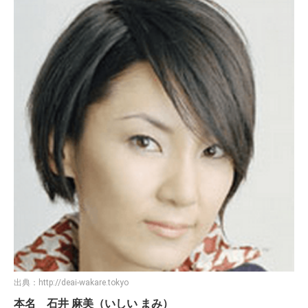
出典：
http://deai-wakare.tokyo
本名 石井 麻美（いしい まみ）