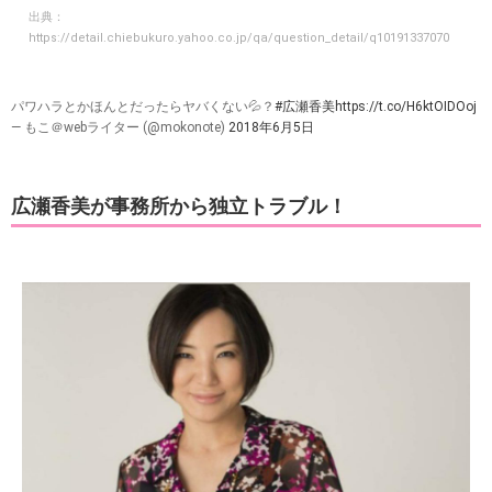
出典：
https://detail.chiebukuro.yahoo.co.jp/qa/question_detail/q10191337070
パワハラとかほんとだったらヤバくない💦？
#広瀬香美
https://t.co/H6ktOIDOoj
— もこ＠webライター (@mokonote)
2018年6月5日
広瀬香美が事務所から独立トラブル！