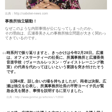
出典：
http://saboten-news.com
事務所独立騒動！
なぜこのような内部事情が公になってしまったのか。
その理由は、広瀬香美さんの事務所独立問題が大きく関わっ
てきているのです。
時系列で振り返りますと、きっかけは今年2月28日。広瀬
は、オフィスサーティーの社長に、所属事務所と広瀬香美
音楽学校（ヴォーカルレッスン・ヴォイストレーニング教
室）の代表を代わってほしいという要請を突き付けたそう
です。
以降4度、話し合いの場を持ちましたが、両者は決裂。広
瀬は独立を公表し、所属事務所社長の平野ヨーイチ氏が緊
急会見を開き、事情を説明するに至りました。
出典：
http://www.jprime.jp/articles/-/12550