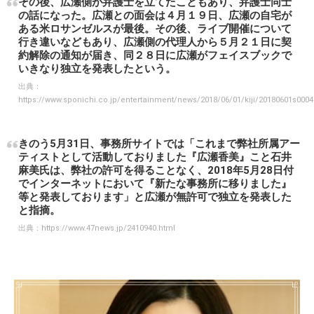
その後、広瀬側が弁護士を立てたこともあり、弁護士同士
の話になった。広瀬との面会は４月１９日、広瀬の自宅が
ある米ロサンゼルスが最後。その後、ライブ開催について
行き違いなどもあり、広瀬側の代理人から５月２１日に契
約解除の通知が届き、同２８日に広瀬がフェイスブックで
いきなり独立を発表したという。
出典：
https://www.sponichi.co.jp/entertainment/news/2018/06/01/kiji/20180601s000
きのう5月31日、事務所サイトでは「これまで弊社所属アー
ティストとして活動しておりました『広瀬香美』こと石井
麻美氏は、弊社の許可を得ることなく、2018年5月28日付
でインターネットにおいて『新たな事務所に移りました』
等と発表しております」と広瀬が無許可で独立を発表した
と指摘。
出典：
https://www.47news.jp/2410940.html