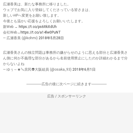
広瀬香美は、新たな事務所に移りました。
ウェブでお気に入り登録してくださっている皆さまは、
新しいHPへ変更をお願い致します。
今後とも温かい応援をよろしくお願いいたします。
新Web →
https://t.co/ps6ItkXdUh
会社Web→
https://t.co/a14lw0PuNT
— 広瀬香美 (@kohmi)
2018年5月28日
広瀬香美さんの独立問題は事務所の嫌がらせのように思える部分と広瀬香美さ
ん側に何か不義理な部分があるから名前使用禁止にしたのか詳細わかるまで分
からないよね
— ゆぅ～★🔪庶民👽大阪組員 (@osaka_93)
2018年6月1日
-----------------広告の後に次ページに続きます-----------------
広告 / スポンサーリンク