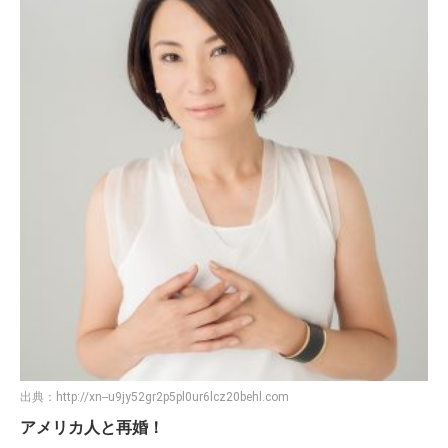
出典：
http://xn--u9jy52gr2p5pl0ur6lcz20behl.com
アメリカ人と再婚！