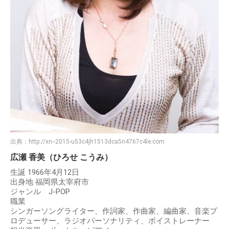
出典：
http://xn--2015-u53c4jh1513dca5n4767c4le.com
広瀬 香美（ひろせ こうみ）
生誕 1966年4月12日
出身地 福岡県太宰府市
ジャンル J-POP
職業
シンガーソングライター、作詞家、作曲家、編曲家、音楽プ
ロデューサー、ラジオパーソナリティ、ボイストレーナー