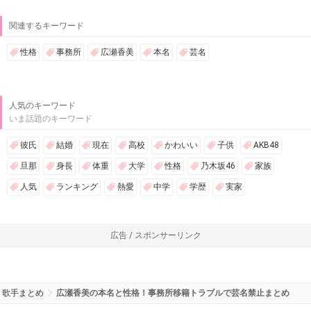
関連するキーワード
性格
事務所
広瀬香美
本名
芸名
人気のキーワード
いま話題のキーワード
彼氏
結婚
現在
高校
かわいい
子供
AKB48
旦那
身長
体重
大学
性格
乃木坂46
家族
人気
ランキング
熱愛
中学
学歴
実家
広告 / スポンサーリンク
歌手まとめ
広瀬香美の本名と性格！事務所移籍トラブルで芸名禁止まとめ