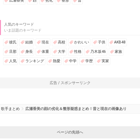
広瀬香美
顔
劣化
整形
昔
人気のキーワード
いま話題のキーワード
彼氏
結婚
現在
高校
かわいい
子供
AKB48
旦那
身長
体重
大学
性格
乃木坂46
家族
人気
ランキング
熱愛
中学
学歴
実家
広告 / スポンサーリンク
歌手まとめ
広瀬香美の顔の劣化＆整形疑惑まとめ！昔と現在の画像あり
ページの先頭へ