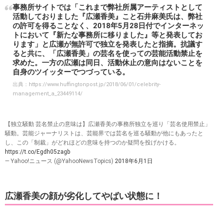
事務所サイトでは「これまで弊社所属アーティストとして
活動しておりました『広瀬香美』こと石井麻美氏は、弊社
の許可を得ることなく、2018年5月28日付でインターネッ
トにおいて『新たな事務所に移りました』等と発表してお
ります」と広瀬が無許可で独立を発表したと指摘。抗議す
ると共に、「広瀬香美」の芸名を使っての芸能活動禁止を
求めた。一方の広瀬は同日、活動休止の意向はないことを
自身のツイッターでつづっている。
出典：
https://www.huffingtonpost.jp/2018/06/01/celebrity-
management_a_23449114/
【独立騒動 芸名禁止の意味は】広瀬香美の事務所独立を巡り「芸名使用禁止」
騒動。芸能ジャーナリストは、芸能界では芸名を巡る騒動が他にもあったと
し、この「制裁」がどれほどの意味を持つのか疑問を投げかける。
https://t.co/Egdh05zagb
— Yahoo!ニュース (@YahooNewsTopics)
2018年6月1日
広瀬香美の顔が劣化してやばい状態に！