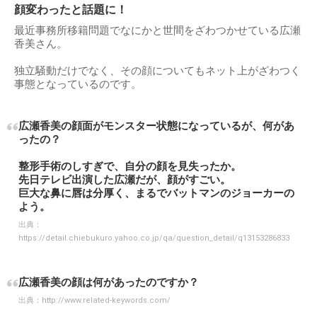
顔変わったと話題に！
最近事務所移籍問題でなにかと世間をざわつかせている広瀬
香美さん。
独立騒動だけでなく、その顔についてもネット上がざわつく
事態となっているのです。
広瀬香美の顔面がモンスター状態になっているが、何があ
ったの？
整形手術のしすぎで、自分の顔を見失ったか。
先日テレビ出演した広瀬だが、顔がすごい。
巨大な鼻に唇は分厚く、まるでバットマンのジョーカーの
よう。
出典：
https://detail.chiebukuro.yahoo.co.jp/qa/question_detail/q13153286833
広瀬香美の顔は何があったのですか？
出典：
http://www.related-keywords.com/