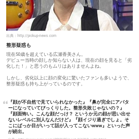
出典：
http://pickup-news.com
整形疑惑も
現在50歳を超えている広瀬香美さん。
デビュー当時の顔しか知らない人は、現在の顔を見ると「劣
化した！」と思うのもムリはありませんよね。
しかし、劣化以上に顔の変化に驚いたファンも多いようで、
整形疑惑も持ち上がっているのです。
『顔が不自然で見ていられなかった』『鼻が完全にアバタ
ーになっていてびっくりした。整形失敗じゃないの？』
『顔面怖い。こんな顔だっけ？ というか元の顔が思い出せ
ないレベルに別人なんだけど』『顔イジり過ぎでしょ。そ
こにばっか目がいって話が入ってこないwww』といった声
が続出。