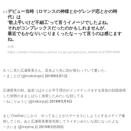
デビュー当時（ロマンスの神様とかゲレンデ恋とかの時
代）は
’歌上手いけど不細工’って言うイメージでしたよね。
それがコンプレックスだったのかもしれませんが、
最近でもかなりいじりまくったな～って言うのは感じます
ね。
出典：
https://detail.chiebukuro.yahoo.co.jp/qa/question_detail/q14139915699
久々に見た広瀬香美さん、芸名より先に顔が変わっていて驚いた。
— まことぴ (@makotopic)
2018年6月1日
広瀬香美の顔、益若つばさとか平子理沙がメンテナンスをする直前の顔面崩壊
した状態のまましばらく放置したみたいな顔してる
— ねこりゅうじ (@nekoryuji)
2018年5月9日
まじでtwitterにしかり、やってることがステータスにしようとするメディア爆
発してくれ。あと広瀬香美整形失敗してライオンみたいな顔になったよな
— さいま (@sayma_k)
2010年3月25日