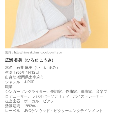
出典：
http://hirosekohmi.cocolog-nifty.com
広瀬 香美（ひろせ こうみ）
本名 石井 麻美（いしい まみ）
生誕 1966年4月12日
出身地 福岡県太宰府市
ジャンル J-POP
職業
シンガーソングライター、作詞家、作曲家、編曲家、音楽プ
ロデューサー、ラジオパーソナリティ、ボイストレーナー
担当楽器 ボーカル、ピアノ
活動期間 1992年 -
レーベル JVCケンウッド・ビクターエンタテインメント