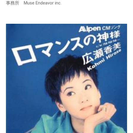
事務所 Muse Endeavor inc.